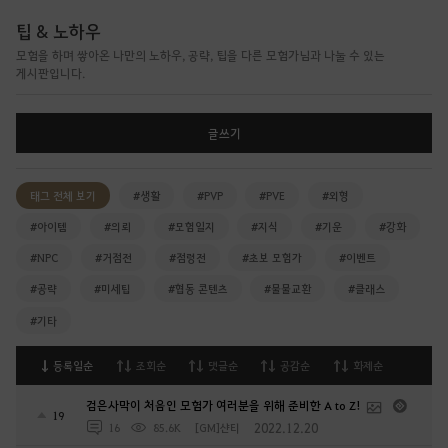
팁 & 노하우
모험을 하며 쌓아온 나만의 노하우, 공략, 팁을 다른 모험가님과 나눌 수 있는
게시판입니다.
글쓰기
태그 전체 보기
#생활
#PVP
#PVE
#외형
#아이템
#의뢰
#모험일지
#지식
#기운
#강화
#NPC
#거점전
#점령전
#초보 모험가
#이벤트
#공략
#미세팁
#협동 콘텐츠
#물물교환
#클래스
#기타
등록일순
조회순
댓글순
공감순
화제순
검은사막이 처음인 모험가 여러분을 위해 준비한 A to Z!
19
2022.12.20
16
85.6K
[GM]샨티