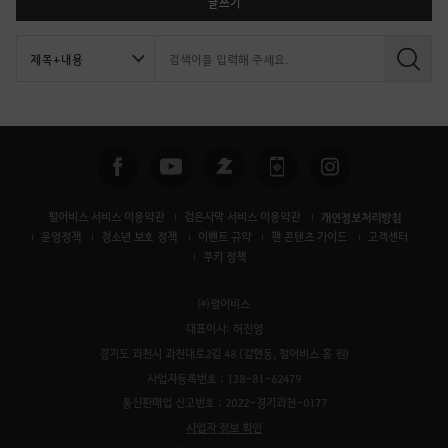
글쓰기
검
색
펄어비스 서비스 이용약관
검은사막 서비스 이용약관
개인정보처리방침
운영정책
청소년 보호 정책
이벤트 규약
팬 콘텐츠 가이드
고객센터
쿠키 정책
㈜펄어비스
대표이사: 허진영
경기도 과천시 과천대로2길 48 (갈현동, 펄어비스 홈 원)
사업자등록번호 : 138-81-62479
통신판매업 신고번호 : 2022-경기과천-0177
사업자 정보 확인