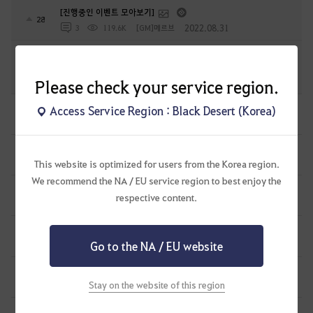
[진행중인 이벤트 모아보기]
28
2022.08.31
3
119.6K
[GM]메르브
초보 모험가를 위한 추천 가이드 리스트(2025-04-28 업데이트)
33
2022.04.07
Please check your service region.
11
108.1K
[GM]메르브
캐릭터 이동.
Access Service Region : Black Desert (Korea)
0
3 시간 전
0
33
흑귀하양-KR
에다니아 방어구 안내용.
0
4 시간 전
This website is optimized for users from the Korea region.
0
43
흑귀하양-KR
We recommend the NA / EU service region to best enjoy the
말 7티 8티 외형 정보.
0
respective content.
13 시간 전
0
103
흑귀하양-KR
자렛의 해결사.
0
14 시간 전
Go to the NA / EU website
0
106
흑귀하양-KR
엘비아 - 조각 모으기 의뢰.
0
Stay on the website of this region
14 시간 전
0
99
흑귀하양-KR
모험일지를 여는법 외 1건.