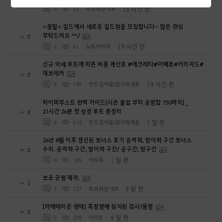
0
15 시간 전
0
72
흑귀하양-KR
⭐꽃말⭐ 길드에서 새로운 길드원을 모집합니다~ 많은 관심
부탁드려요 ^^/
0
19 시간 전
0
61
뉴튼아이작
신규 악세 루트에 따른 비용 계산표 #에크레타#아페론#카라자드#
데보레카
0
19 시간 전
0
195
만두집아들I검사학개론
하이퍼부스트 완벽 가이드[시즌 졸업 부터 공방합 750까지] _
21시간 26분 컷 성장 루트 총정리
3
1 일 전
0
316
만두집아들I검사학개론
26년 8월 이후 갱신된 보너스 표기 공격력, 방어력 구간 보너스
수치. 공격력 구간, 방어력 구간/ 공구간, 방구간
0
1 일 전
0
165
아리옥
보조 군왕 제작.
1
3 일 전
2
177
흑귀하양-KR
[아에테리온 생태] 흑정령에 침식된 검사/용병
0
4 일 전
0
238
다이호