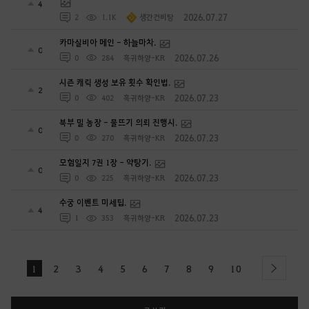
4
2026.07.27
2
1.1K
생간건비탕
카마실비아 메인 - 하늘마차.
0
2026.07.26
0
284
흑귀하양-KR
시즌 캐릭 생성 보유 횟수 확인법.
2
2026.07.23
0
402
흑귀하양-KR
북부 밀 농장 - 물뜨기 의뢰 진행시.
0
2026.07.23
0
270
흑귀하양-KR
모험일지 7권 1장 - 약탕기.
0
2026.07.23
0
225
흑귀하양-KR
수궁 이벤트 미세팁.
4
2026.07.23
1
353
흑귀하양-KR
1
2
3
4
5
6
7
8
9
10
next