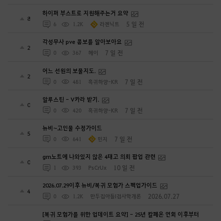
하이퍼 부스트로 지원해주는거 요약
8
5 일 전
6
1.2K
라젠닉트
각성무사 pve 콤보를 알아보아요
2
7 일 전
0
367
헤이
어느 선원의 보물지도.
2
7 일 전
0
481
흑귀하양-KR
알루스틴 - V카라 받기.
0
7 일 전
0
420
흑귀하양-KR
뉴비~고인물 수정가이드
5
7 일 전
0
641
민지
gm노트에 나와있지 않은 4태고 의뢰 팝업 관련
0
10 일 전
1
393
PsCrUx
2026.07.29이후 뉴비/복귀 모험가 스펙업가이드
4
2026.07.27
0
1.2K
만두집아들I검사학개론
[복귀 모험가를 위한 업데이트 요약] - 25년 칼페온 연회 이후부터