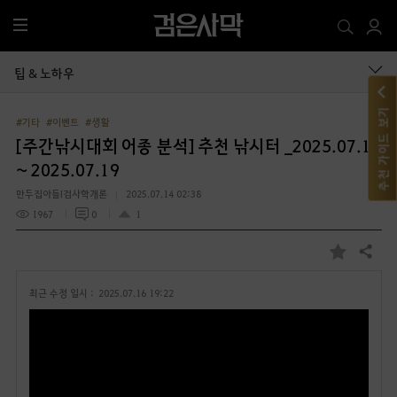
전
체
메
팁 & 노하우
뉴
추천 가이드 보기
#기타
#이벤트
#생활
[주간낚시대회 어종 분석] 추천 낚시터 _2025.07.14
~ 2025.07.19
만두집아들I검사학개론
2025.07.14 02:38
1967
0
1
공유하기
즐
겨
최근 수정 일시 :
2025.07.16 19:22
찾
기