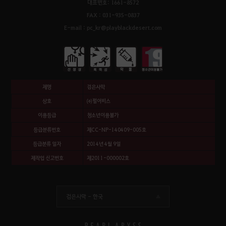
대표번호: 1661-8572
FAX : 031-935-0837
E-mail : pc_kr@playblackdesert.com
제명
검은사막
상호
㈜펄어비스
이용등급
청소년이용불가
등급분류번호
제CC-NP-140409-005호
등급분류 일자
2014년 4월 9일
제작업 신고번호
제2011-000002호
검은사막 -
한국