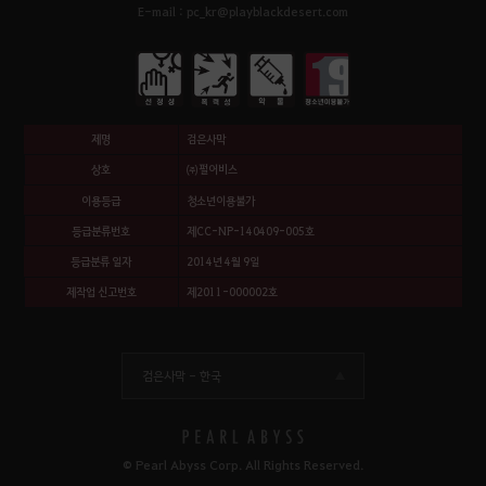
E-mail : pc_kr@playblackdesert.com
제명
검은사막
상호
㈜펄어비스
이용등급
청소년이용불가
등급분류번호
제CC-NP-140409-005호
등급분류 일자
2014년 4월 9일
제작업 신고번호
제2011-000002호
검은사막 -
한국
© Pearl Abyss Corp. All Rights Reserved.