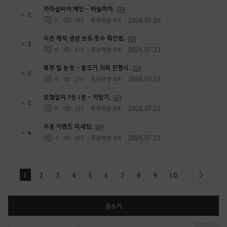
카마실비아 메인 - 하늘마차.
0
2026.07.26
0
289
흑귀하양-KR
시즌 캐릭 생성 보유 횟수 확인법.
2
2026.07.23
0
413
흑귀하양-KR
북부 밀 농장 - 물뜨기 의뢰 진행시.
0
2026.07.23
0
276
흑귀하양-KR
모험일지 7권 1장 - 약탕기.
0
2026.07.23
0
231
흑귀하양-KR
수궁 이벤트 미세팁.
4
2026.07.23
1
361
흑귀하양-KR
1
2
3
4
5
6
7
8
9
10
next
글쓰기