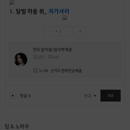
1
. 달벌 마을 위_
자가사리
1
만두집아들I검사학개론
227
447
Lv
64
신지드한테연금배움
댓글
0
신고
댓글
팁 & 노하우