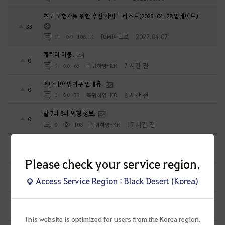
초보 모험가를 위한 추천 가이드 리스트(2025-04-28 업데이트)
33
2022.04.07
11
108.1K
[GM]메르브
캐릭터 이동.
0
7 시간 전
0
63
흑귀하양-KR
에다니아 방어구 안내용.
0
8 시간 전
0
73
흑귀하양-KR
말 7티 8티 외형 정보.
0
17 시간 전
0
108
흑귀하양-KR
자렛의 해결사.
0
17 시간 전
0
117
흑귀하양-KR
Please check your service region.
엘비아 - 조각 모으기 의뢰.
0
Access Service Region : Black Desert (Korea)
18 시간 전
0
108
흑귀하양-KR
모험일지를 여는법 외 1건.
0
18 시간 전
0
78
흑귀하양-KR
This website is optimized for users from the Korea region.