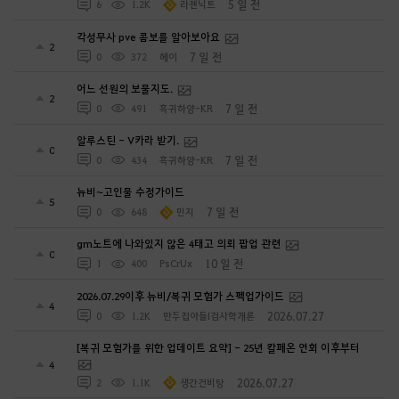
5 일 전
6
1.2K
라젠닉트
각성무사 pve 콤보를 알아보아요
2
7 일 전
0
372
헤이
어느 선원의 보물지도.
2
7 일 전
0
491
흑귀하양-KR
알루스틴 - V카라 받기.
0
7 일 전
0
434
흑귀하양-KR
뉴비~고인물 수정가이드
5
7 일 전
0
648
민지
gm노트에 나와있지 않은 4태고 의뢰 팝업 관련
0
10 일 전
1
400
PsCrUx
2026.07.29이후 뉴비/복귀 모험가 스펙업가이드
4
2026.07.27
0
1.2K
만두집아들I검사학개론
[복귀 모험가를 위한 업데이트 요약] - 25년 칼페온 연회 이후부터
4
2026.07.27
2
1.1K
생간건비탕