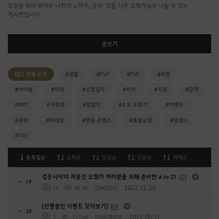
모험을 하며 쌓아온 나만의 노하우, 공략, 팁을 다른 모험가님과 나눌 수 있는
게시판입니다.
글쓰기
태그 전체 보기
#생활
#PVP
#PVE
#외형
#아이템
#의뢰
#모험일지
#지식
#기운
#강화
#NPC
#거점전
#점령전
#초보 모험가
#이벤트
#공략
#미세팁
#협동 콘텐츠
#물물교환
#클래스
#기타
등록일순
조회순
댓글순
공감순
화제순
검은사막이 처음인 모험가 여러분을 위해 준비한 A to Z!
19
2022.12.20
16
85.6K
[GM]샨티
[진행중인 이벤트 모아보기]
28
2022.08.31
3
119.6K
[GM]메르브