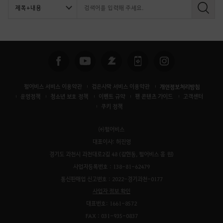
검
색
펄어비스 서비스 이용약관
검은사막 서비스 이용약관
개인정보처리방침
운영정책
청소년 보호 정책
이벤트 규약
팬 콘텐츠 가이드
고객센터
쿠키 정책
㈜펄어비스
대표이사: 허진영
경기도 과천시 과천대로2길 48 (갈현동, 펄어비스 홈 원)
사업자등록번호 : 138-81-62479
통신판매업 신고번호 : 2022-경기과천-0177
사업자 정보 확인
대표번호: 1661-8572
FAX : 031-935-0837