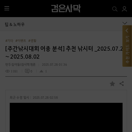
전
체
메
팁 & 노하우
뉴
추천 가이드 보기
#기타
#이벤트
#생활
[주간낚시대회 어종 분석] 추천 낚시터 _2025.07.28
~ 2025.08.02
만두집아들I검사학개론
2025.07.28 01:36
1181
0
1
공유하기
즐
겨
최근 수정 일시 :
2025.07.28 02:58
찾
기