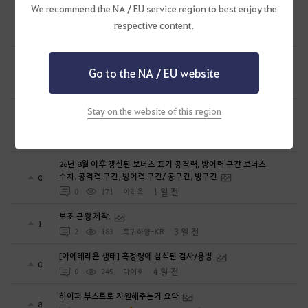
⭐꽃말⭐ 길드에서 새로운 길드원을 모집합니다~ 많은 관심
We recommend the NA / EU service region to best enjoy the
부탁드려요 ^^/
0
respective content.
23 시간 전
0
68
뉴튼아이작
신규 악세 루트에 따른 비용 계산표 #에크레타#아페론#카라자드#
Go to the NA / EU website
데보레카
0
23 시간 전
0
215
만두집아들I검사학개론
Stay on the website of this region
하이퍼부스트 완벽 가이드[시즌 졸업 부터 공방합 750까지] _
21시간 26분 컷 성장 루트 총정리
3
1 일 전
0
338
만두집아들I검사학개론
26년 8월 이후 갱신된 보너스 표기 공격력, 방어력 구간 보너스
수치. 공격력 구간, 방어력 구간/ 공구간, 방구간
0
1 일 전
0
171
아리옥
보조 군왕 제작.
1
3 일 전
2
183
흑귀하양-KR
[아에테리온 생태] 흑정령에 침식된 검사/용병
0
4 일 전
0
245
다이호
하이퍼 부스트로 지원해주는거 요약
8