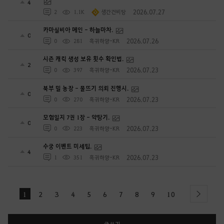
4
2026.07.27
2
1.1K
생간건비탕
카마실비아 메인 - 하늘마차.
0
2026.07.26
0
281
흑귀하양-KR
시즌 캐릭 생성 보유 횟수 확인법.
2
2026.07.23
0
397
흑귀하양-KR
북부 밀 농장 - 물뜨기 의뢰 진행시.
0
2026.07.23
0
270
흑귀하양-KR
모험일지 7권 1장 - 약탕기.
0
2026.07.23
0
223
흑귀하양-KR
수궁 이벤트 미세팁.
4
2026.07.23
1
351
흑귀하양-KR
1
2
3
4
5
6
7
8
9
10
next