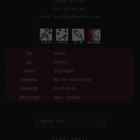
대표번호: 1661-8572
FAX : 031-935-0837
E-mail : pc_kr@playblackdesert.com
제명
검은사막
상호
㈜펄어비스
이용등급
청소년이용불가
등급분류번호
제CC-NP-140409-005호
등급분류 일자
2014년 4월 9일
제작업 신고번호
제2011-000002호
검은사막 -
한국