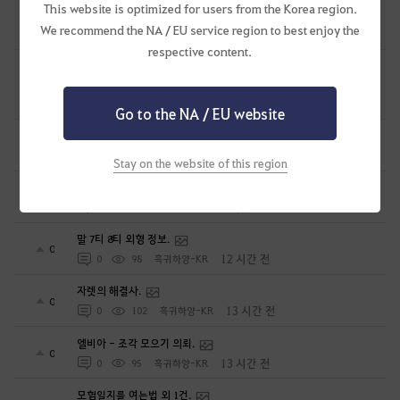
This website is optimized for users from the Korea region.
[진행중인 이벤트 모아보기]
28
We recommend the NA / EU service region to best enjoy the
2022.08.31
3
119.6K
[GM]메르브
respective content.
초보 모험가를 위한 추천 가이드 리스트(2025-04-28 업데이트)
33
2022.04.07
11
108.1K
[GM]메르브
Go to the NA / EU website
캐릭터 이동.
0
2 시간 전
0
23
흑귀하양-KR
Stay on the website of this region
에다니아 방어구 안내용.
0
3 시간 전
0
33
흑귀하양-KR
말 7티 8티 외형 정보.
0
12 시간 전
0
98
흑귀하양-KR
자렛의 해결사.
0
13 시간 전
0
102
흑귀하양-KR
엘비아 - 조각 모으기 의뢰.
0
13 시간 전
0
95
흑귀하양-KR
모험일지를 여는법 외 1건.