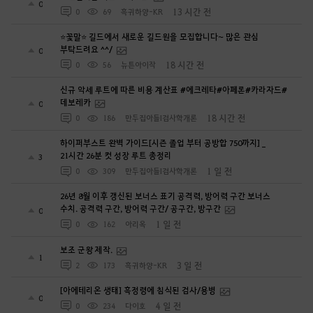
0
13 시간 전
0
69
흑귀하양-KR
⭐꽃말⭐ 길드에서 새로운 길드원을 모집합니다~ 많은 관심
부탁드려요 ^^/
0
18 시간 전
0
56
뉴튼아이작
신규 악세 루트에 따른 비용 계산표 #에크레타#아페론#카라자드#
데보레카
0
18 시간 전
0
186
만두집아들I검사학개론
하이퍼부스트 완벽 가이드[시즌 졸업 부터 공방합 750까지] _
21시간 26분 컷 성장 루트 총정리
3
1 일 전
0
309
만두집아들I검사학개론
26년 8월 이후 갱신된 보너스 표기 공격력, 방어력 구간 보너스
수치. 공격력 구간, 방어력 구간/ 공구간, 방구간
0
1 일 전
0
162
아리옥
보조 군왕 제작.
1
3 일 전
2
173
흑귀하양-KR
[아에테리온 생태] 흑정령에 침식된 검사/용병
0
4 일 전
0
234
다이호