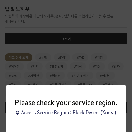
팁 & 노하우
모험을 하며 쌓아온 나만의 노하우, 공략, 팁을 다른 모험가님과 나눌 수 있는
게시판입니다.
글쓰기
태그 전체 보기
#생활
#PVP
#PVE
#외형
#아이템
#의뢰
#모험일지
#지식
#기운
#강화
#NPC
#거점전
#점령전
#초보 모험가
#이벤트
#공략
#미세팁
#협동 콘텐츠
#물물교환
#클래스
#기타
Please check your service region.
등록일순
조회순
댓글순
공감순
화제순
Access Service Region : Black Desert (Korea)
검은사막이 처음인 모험가 여러분을 위해 준비한 A to Z!
19
2022.12.20
16
85.6K
[GM]샨티