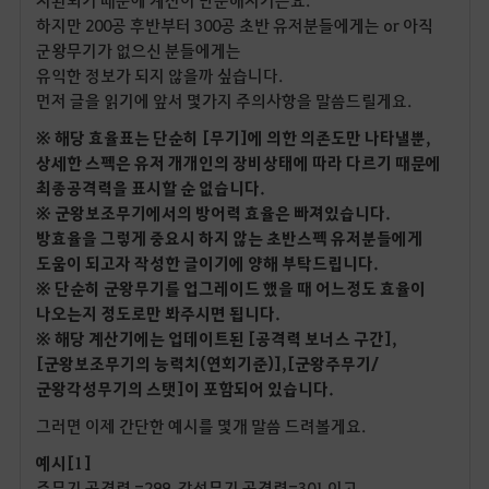
하지만 200공 후반부터 300공 초반 유저분들에게는 or 아직
군왕무기가 없으신 분들에게는
유익한 정보가 되지 않을까 싶습니다.
먼저 글을 읽기에 앞서 몇가지 주의사항을 말씀드릴게요.
※ 해당 효율표는 단순히 [무기]에 의한 의존도만 나타낼뿐,
상세한 스펙은 유저 개개인의 장비상태에 따라 다르기 때문에
최종공격력을 표시할 순 없습니다.
※ 군왕보조무기에서의 방어력 효율은 빠져있습니다.
방효율을 그렇게 중요시 하지 않는 초반스펙 유저분들에게
도움이 되고자 작성한 글이기에 양해 부탁드립니다.
※ 단순히 군왕무기를 업그레이드 했을 때 어느정도 효율이
나오는지 정도로만 봐주시면 됩니다.
※ 해당 계산기에는 업데이트된 [공격력 보너스 구간],
[군왕보조무기의 능력치(연회기준)],[군왕주무기/
군왕각성무기의 스탯]이 포함되어 있습니다.
그러면 이제 간단한 예시를 몇개 말씀 드려볼게요.
예시[1]
주무기 공격력 =299, 각성무기 공격력=301 이고