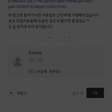
k7BeKxAd-jsd_P-MCygi0HIUqMPONn8mgA/edit?
gid=1670157332#gid=1670157332
위 링크로 들어가시면 사용법은 간단하게 기재해두었습니다.
초보 모험가분들께 유용한 정보가 됐으면 좋겠네요 ^^
긴 글 읽어주셔서 감사합니다.
1
후후하하
3
1
Lv
비공개
후후닼나
댓글
0
신고
댓글