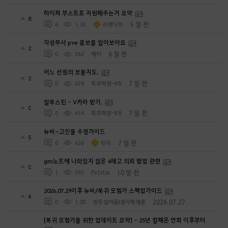
하이퍼 부스트로 지원해주는거 요약
8
5 일 전
6
1.1K
라젠닉트
각성무사 pve 콤보를 알아보아요
2
6 일 전
0
362
헤이
어느 선원의 보물지도.
2
7 일 전
0
478
흑귀하양-KR
알루스틴 - V카라 받기.
0
7 일 전
0
414
흑귀하양-KR
뉴비~고인물 수정가이드
5
7 일 전
0
638
민지
gm노트에 나와있지 않은 4태고 의뢰 팝업 관련
0
10 일 전
1
391
PsCrUx
2026.07.29이후 뉴비/복귀 모험가 스펙업가이드
4
2026.07.27
0
1.2K
만두집아들I검사학개론
[복귀 모험가를 위한 업데이트 요약] - 25년 칼페온 연회 이후부터