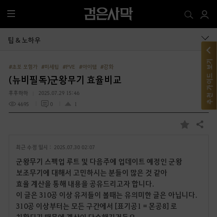
전
체
메
팁 & 노하우
뉴
추천 가이드 보기
#초보 모험가
#미세팁
#PVE
#아이템
#강화
(뉴비필독)군왕무기 효율비교
후후하하
2025.07.29 15:46
4695
0
1
공유하기
즐
겨
최근 수정 일시 :
2025.07.30 02:07
찾
기
군왕무기 스펙업 루트 및 다음주에 업데이트 예정인 군왕
보조무기에 대해서 고민하시는 분들이 많은 것 같아
효율 계산을 통해 내용을 공유드리고자 합니다.
이 글은 310공 이상 유저들이 볼때는 유의미한 글은 아닙니다.
310공 이상부터는 모든 구간에서 [표기공1 = 몬공8] 로
치환되기 때문에 계산이 단순해지거든요.