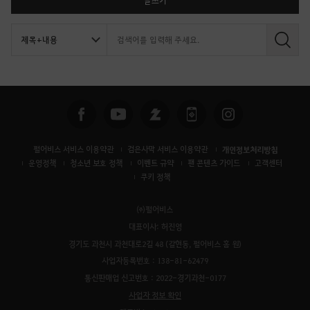
글쓰기
검
색
펄어비스 서비스 이용약관
검은사막 서비스 이용약관
개인정보처리방침
운영정책
청소년 보호 정책
이벤트 규약
팬 콘텐츠 가이드
고객센터
쿠키 정책
㈜펄어비스
대표이사: 허진영
경기도 과천시 과천대로2길 48 (갈현동, 펄어비스 홈 원)
사업자등록번호 : 138-81-62479
통신판매업 신고번호 : 2022-경기과천-0177
사업자 정보 확인