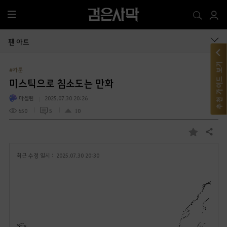
전
체
메
팬 아트
뉴
추천 가이드 보기
#카툰
미스틱으로 침소도는 만화
마셸린
2025.07.30 20:26
650
5
10
공유하기
즐
겨
최근 수정 일시 :
2025.07.30 20:30
찾
기