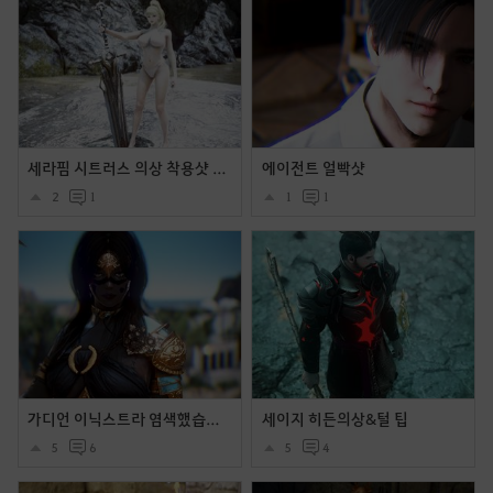
세라핌 시트러스 의상 착용샷 및 움짤들입니다.
에이전트 얼빡샷
2
1
1
1
가디언 이닉스트라 염색했습니다.
세이지 히든의상&털 팁
5
6
5
4