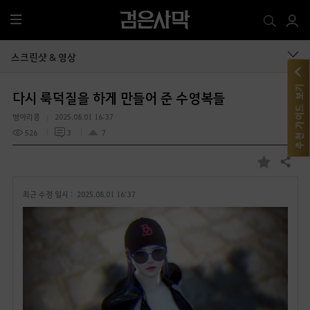
전
체
메
스크린샷 & 영상
뉴
추천 가이드 보기
다시 룩덕질을 하게 만들어 준 수영복들
병아리콩
2025.08.01 16:37
526
3
7
공유하기
즐
겨
최근 수정 일시 :
2025.08.01 16:37
찾
기