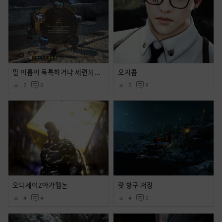
말 이름이 독특하거나 세련되거나 (내 말들의 이름을 소개합니다.
오지콤
2
0
5
9
오디세이Z아가멤논
랏 항구 저장
4
4
4
0