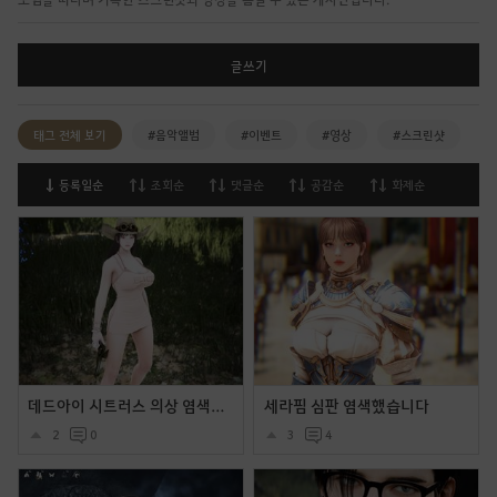
글쓰기
태그 전체 보기
#음악앨범
#이벤트
#영상
#스크린샷
등록일순
조회순
댓글순
공감순
화제순
데드아이 시트러스 의상 염색후 착용샷 및 움짤 모음
세라핌 심판 염색했습니다
2
0
3
4