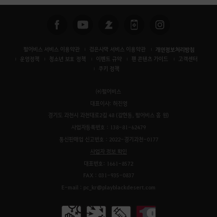
펄어비스 서비스 이용약관
검은사막 서비스 이용약관
개인정보처리방침
운영정책
청소년 보호 정책
이벤트 규약
팬 콘텐츠 가이드
고객센터
쿠키 정책
㈜펄어비스
대표이사: 허진영
경기도 과천시 과천대로2길 48 (갈현동, 펄어비스 홈 원)
사업자등록번호 : 138-81-62479
통신판매업 신고번호 : 2022-경기과천-0177
사업자 정보 확인
대표번호: 1661-8572
FAX : 031-935-0837
E-mail : pc_kr@playblackdesert.com