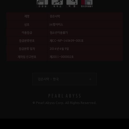
제명
검은사막
상호
㈜펄어비스
이용등급
청소년이용불가
등급분류번호
제CC-NP-140409-005호
등급분류 일자
2014년 4월 9일
제작업 신고번호
제2011-000002호
검은사막 -
한국
© Pearl Abyss Corp. All Rights Reserved.