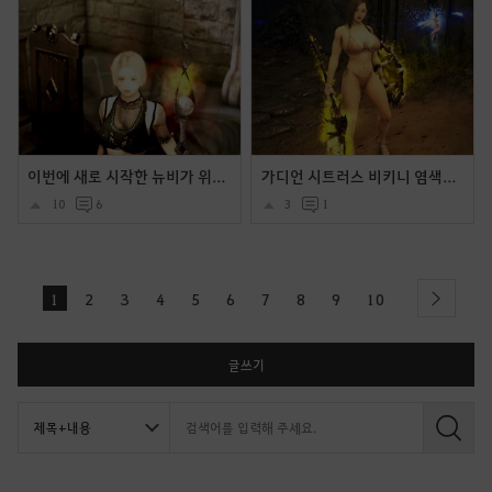
이번에 새로 시작한 뉴비가 위치 꾸며봤어요 ~ (워커홀릭+코코의상)
가디언 시트러스 비키니 염색후 몇장입니다.
10
6
3
1
1
2
3
4
5
6
7
8
9
10
next
글쓰기
검
색