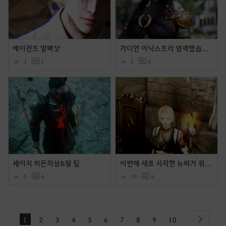
에이전트 얼빡샷
가디언 이닉스트라 염색했습니다.
1
1
5
6
세이지 히든의상&털 팁
이번에 새로 시작한 뉴비가 위치 꾸며봤어요 ~ (워커홀릭+코코의상)
5
4
10
6
1
2
3
4
5
6
7
8
9
10
next