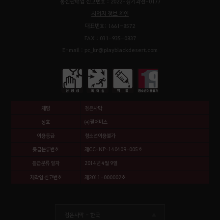
통신판매업 신고번호 : 2022-경기과천-0177
사업자 정보 확인
대표번호: 1661-8572
FAX : 031-935-0837
E-mail : pc_kr@playblackdesert.com
제명
검은사막
상호
㈜펄어비스
이용등급
청소년이용불가
등급분류번호
제CC-NP-140409-005호
등급분류 일자
2014년 4월 9일
제작업 신고번호
제2011-000002호
검은사막 -
한국