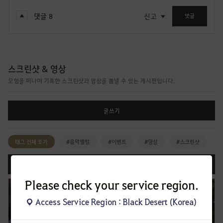
댓글
8
신고
댓글
스크린샷 & 영상
모험을 떠나며 기록한 스크린샷과 영상을 뽐낼 수 있는 게시판입니다.
글쓰기
태그 전체 보기
#음악앨범
#이벤트
#영상
#스크린샷
등록일순
조회순
댓글순
공감순
화제순
Please check your service region.
Access Service Region : Black Desert (Korea)