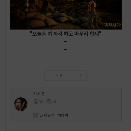
"오늘은 여 까지 하고 마무리 합세"
-
-
8
하서국
33
40
Lv
비공개
해담덕