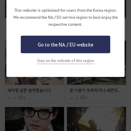
This website is optimized for users from the Korea region.
We recommend the NA / EU service region to best enjoy the
시크 ver 란 입니다❤️
데드아이 시트러스 의상 염색후 착용샷 및 움짤 모음
respective content.
0
0
3
1
Go to the NA / EU website
Stay on the website of this region
세라핌 심판 염색했습니다
말 이름이 독특하거나 세련되거나 (내 말들의 이름을 소개합니다.
3
5
2
0