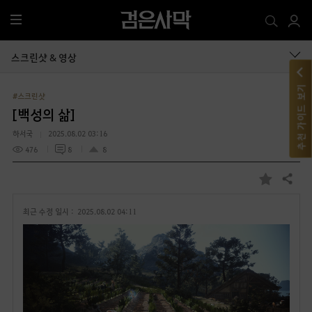
전
체
메
스크린샷 & 영상
뉴
추천 가이드 보기
#스크린샷
[백성의 삶]
하서국
2025.08.02 03:16
476
8
8
공유하기
즐
겨
최근 수정 일시 :
2025.08.02 04:11
찾
기