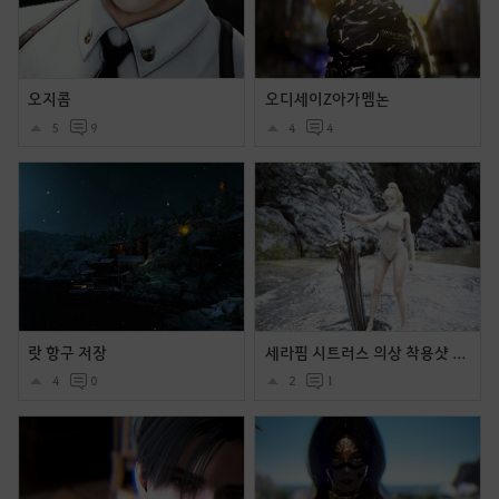
오지콤
오디세이Z아가멤논
5
9
4
4
랏 항구 저장
세라핌 시트러스 의상 착용샷 및 움짤들입니다.
4
0
2
1