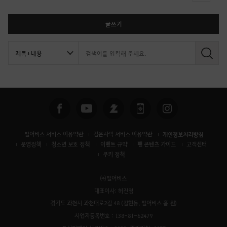
글쓰기
검
색
펄어비스 서비스 이용약관
검은사막 서비스 이용약관
개인정보처리방침
운영정책
청소년 보호 정책
이벤트 규약
팬 콘텐츠 가이드
고객센터
쿠키 정책
㈜펄어비스
대표이사: 허진영
경기도 과천시 과천대로2길 48 (갈현동, 펄어비스 홈 원)
사업자등록번호 : 138-81-62479