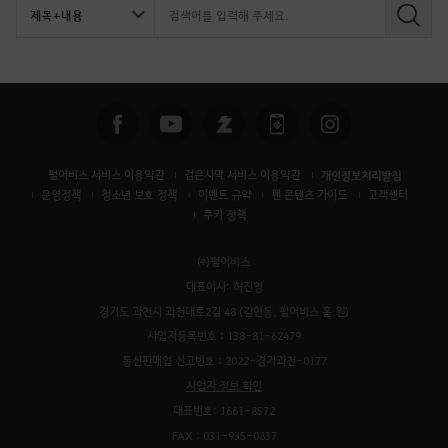
검
색
펄어비스 서비스 이용약관
검은사막 서비스 이용약관
개인정보처리방침
운영정책
청소년 보호 정책
이벤트 규약
팬 콘텐츠 가이드
고객센터
쿠키 정책
㈜펄어비스
대표이사: 허진영
경기도 과천시 과천대로2길 48 (갈현동, 펄어비스 홈 원)
사업자등록번호 : 138-81-62479
통신판매업 신고번호 : 2022-경기과천-0177
사업자 정보 확인
대표번호: 1661-8572
FAX : 031-935-0837