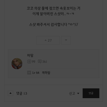
코코 의상 물에 젖으면 속옷보이는 거
이제 알아버린 스샷러..ㅋ-ㅋ
스샷 봐주셔서 감사합니다 ^ㅁ^//
27
마탐
99
361
Lv
64
격마탐
댓글
13
신고
댓글