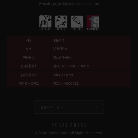
E-mail : pc_kr@playblackdesert.com
제명
검은사막
상호
㈜펄어비스
이용등급
청소년이용불가
등급분류번호
제CC-NP-140409-005호
등급분류 일자
2014년 4월 9일
제작업 신고번호
제2011-000002호
검은사막 -
한국
© Pearl Abyss Corp. All Rights Reserved.