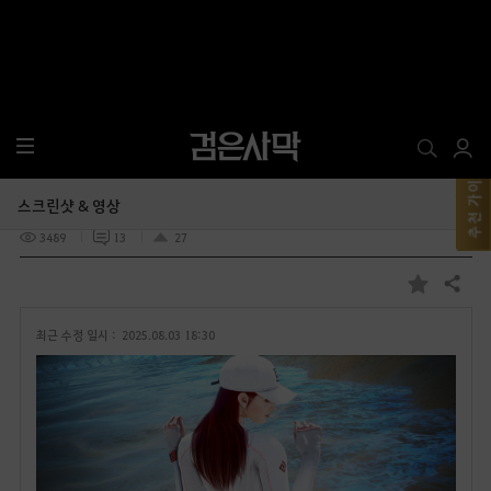
전
체
메
스크린샷 & 영상
뉴
추천 가이드 보기
#스크린샷
summer splash!
마탐
2025.08.03 18:28
3489
13
27
공유하기
즐
겨
최근 수정 일시 :
2025.08.03 18:30
찾
기