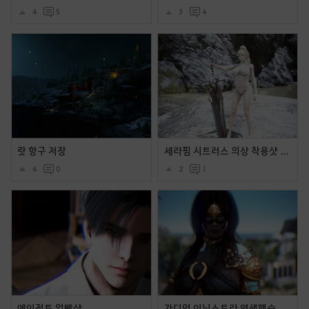
4
5
3
4
랏 항구 저장
세라핌 시트러스 의상 착용샷 및 움짤들입니다.
4
0
2
1
에이전트 얼빡샷
가디언 이닉스트라 염색했습니다.