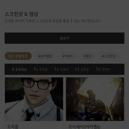
스크린샷 & 영상
모험을 떠나며 기록한 스크린샷과 영상을 뽐낼 수 있는 게시판입니다.
글쓰기
태그 전체 보기
#음악앨범
#이벤트
#영상
#스크린샷
등록일순
조회순
댓글순
공감순
화제순
오지콤
오디세이Z아가멤논