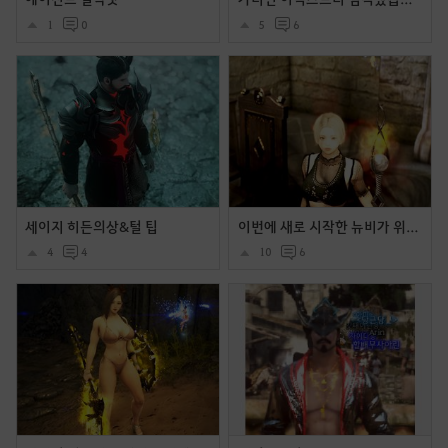
1
0
5
6
세이지 히든의상&털 팁
이번에 새로 시작한 뉴비가 위치 꾸며봤어요 ~ (워커홀릭+코코의상)
4
4
10
6