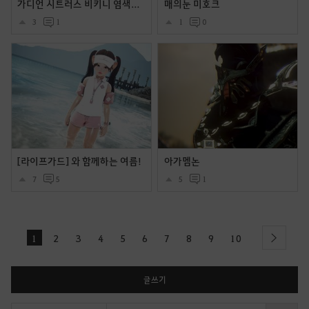
가디언 시트러스 비키니 염색후 몇장입니다.
매의눈 미호크
3
1
1
0
[라이프가드] 와 함께하는 여름!
아가멤논
7
5
5
1
1
2
3
4
5
6
7
8
9
10
next
글쓰기