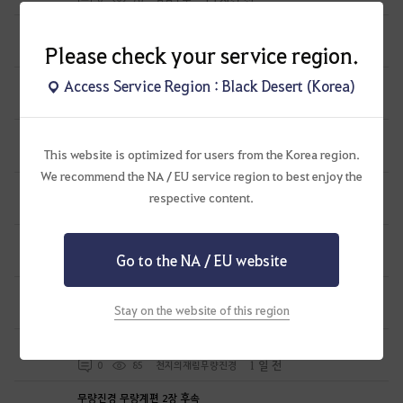
썬 온라인 역대급 이벤트
0
Please check your service region.
15 시간 전
0
115
낭월서화
Access Service Region : Black Desert (Korea)
세라핌 제피 기록용
0
16 시간 전
0
65
담금소주
뉴비 1일차
0
This website is optimized for users from the Korea region.
16 시간 전
1
111
너무늙었다
We recommend the NA / EU service region to best enjoy the
하이퍼부스트&올비아아카데미 대표캐릭 변경 문의드립니다
respective content.
0
19 시간 전
0
49
하히호헤호
뉴비 5일차 후기
1
Go to the NA / EU website
1 일 전
2
137
아시드라누대
길드 퀘스트 2일 전 부터 1개 남고 임무수락 눌러도 진행 안됨
5
Stay on the website of this region
1 일 전
0
115
절세미녀초선-KR
무량진경 무량계편 3장
0
1 일 전
0
85
천지의재림무량진경
무량진경 무량계편 2장 후속