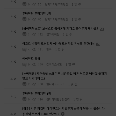
0
1 일 전
0
50
천지의재림무량진경
무량진경 무량계편 2장
0
1 일 전
0
90
천지의재림무량진경
[하이퍼부스트] 보상으로 들어온게 제대로 들어온게 맞나요?
0
1 일 전
1
152
일거에척결
이고르 바탈리 모험일지 9권 중 모험가의 유실물 관련해서
0
1 일 전
4
131
단륵
에이전트 감상
0
1 일 전
0
149
칼루이스-KR
[뉴비질문] 시즌졸업 60렙이후 시즌졸업 버튼 누르고 메인퀘 끝까지
밀고 아카데미 고?
0
1 일 전
2
100
헬다마르스-KR
무량진경 무량계편 1장
1
1 일 전
0
110
천지의재림무량진경
[질문] 시즌 캐릭터 에이전트는 각성무기 슬롯에 넣을 수 없습니다.
공격력 주무기 100% 인가요?
0