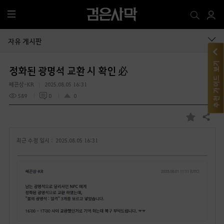
전
체
메
자유 게시판
뉴
추천 가이드 보기
정화된 광명석 교환 시 확인 必
쎄끈상-KR
2025.08.05 16:31
589
0
0
공유하기
즐
겨
최근 수정 일시 :
2025.08.05 16:31
찾
기