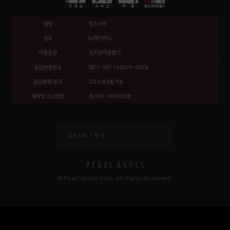
제명
검은사막
상호
㈜펄어비스
이용등급
청소년이용불가
등급분류번호
제CC-NP-140409-005호
등급분류 일자
2014년 4월 9일
제작업 신고번호
제2011-000002호
검은사막 -
한국
© Pearl Abyss Corp. All Rights Reserved.