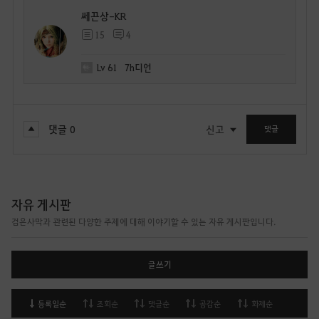
쎄끈상-KR
15
4
Lv
61
7h디언
댓글
0
신고
댓글
자유 게시판
검은사막과 관련된 다양한 주제에 대해 이야기할 수 있는 자유 게시판입니다.
글쓰기
등록일순
조회순
댓글순
공감순
화제순