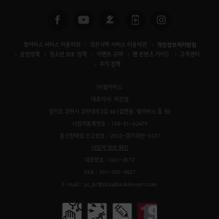
펄어비스 서비스 이용약관
검은사막 서비스 이용약관
개인정보처리방침
운영정책
청소년 보호 정책
이벤트 규약
팬 콘텐츠 가이드
고객센터
쿠키 정책
㈜펄어비스
대표이사: 허진영
경기도 과천시 과천대로2길 48 (갈현동, 펄어비스 홈 원)
사업자등록번호 : 138-81-62479
통신판매업 신고번호 : 2022-경기과천-0177
사업자 정보 확인
대표번호: 1661-8572
FAX : 031-935-0837
E-mail : pc_kr@playblackdesert.com