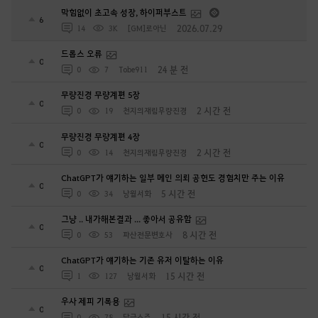
막힘없이 초고속 성장, 하이퍼부스트
6
2026.07.29
14
3K
[GM]로아닌
드롭스 오류
0
24 분 전
0
7
Tobe911
무량진경 무량계편 5장
0
2 시간 전
0
19
천지의재림무량진경
무량진경 무량계편 4장
0
2 시간 전
0
14
천지의재림무량진경
ChatGPT가 얘기하는 일부 메인 의뢰 공헌도 경험치만 주는 이유
0
5 시간 전
0
34
낭월서화
그냥 .. 내가해본결과 ... 좋아서 공유함
0
8 시간 전
0
53
파산전문변호사
ChatGPT가 얘기하는 기존 유저 이탈하는 이유
0
15 시간 전
1
127
낭월서화
우사 제피 기록용
0
15 시간 전
0
78
담금소주