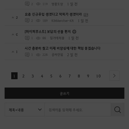
1 일 전
2
119
명왕도량
요즘 신규유입 생겻다고 막피가 생겻더라
2
1 일 전
2
189
KIMAercher-KR
[하이퍼부스트] 보답의 선물 편지
0
1 일 전
1
88
일거에척결
시간 충분히 줬고 이제 비양심에 대한 책임 묻겠습니다
1
2 일 전
1
228
공짜안됨
1
2
3
4
5
6
7
8
9
10
next
글쓰기
검
색