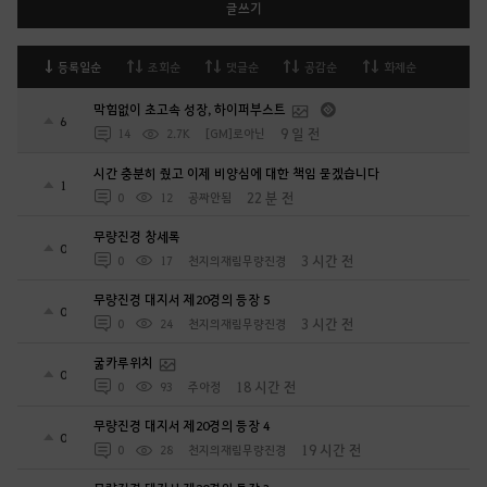
글쓰기
등록일순
조회순
댓글순
공감순
화제순
막힘없이 초고속 성장, 하이퍼부스트
6
9 일 전
14
2.7K
[GM]로아닌
시간 충분히 줬고 이제 비양심에 대한 책임 묻겠습니다
1
22 분 전
0
12
공짜안됨
무량진경 창세록
0
3 시간 전
0
17
천지의재림무량진경
무량진경 대지서 제20경의 등장 5
0
3 시간 전
0
24
천지의재림무량진경
굶카루위치
0
18 시간 전
0
93
주아정
무량진경 대지서 제20경의 등장 4
0
19 시간 전
0
28
천지의재림무량진경