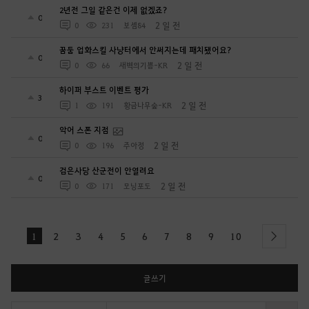
2년전 그일 같은건 이제 없겠죠?
0
2 일 전
0
231
보셈84
꿈둠 업화스킬 사냥터에서 안써지는데 패치됐어요?
0
2 일 전
0
66
새벽의기쁨-KR
하이퍼 부스트 이벤트 평가
3
2 일 전
1
191
황금나무숲-KR
악어 스폰 지점
0
2 일 전
0
196
주아정
검은사당 산군전이 안열려요
0
2 일 전
0
171
모닝포도
1
2
3
4
5
6
7
8
9
10
next
글쓰기