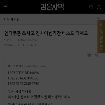
전
체
메
자유 게시판
뉴
추천 가이드 보기
멘티쿠폰 쓰시고 경치이벤기간 버스도 타세요
미2사단
2025.08.07 10:28
376
1
0
공유하기
즐
겨
최근 수정 일시 :
2025.08.07 10:28
찾
기
192B20E21DE4469A
192B25343E064B9B
192B2B4DC30F479C
쿠폰 사용하세요
미2사단 친추하고 귓주시면 버스태워드려요
경치이벤트때 빨리시작하세요!