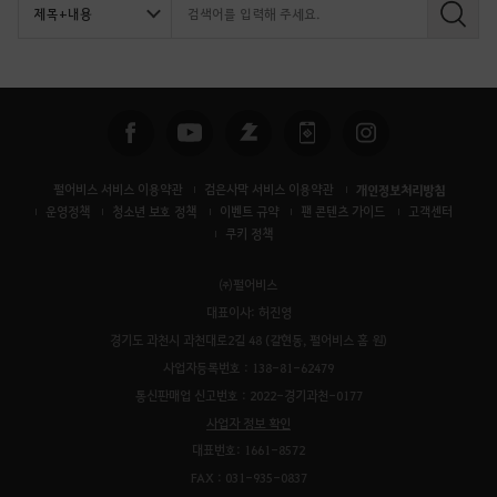
검
색
펄어비스 서비스 이용약관
검은사막 서비스 이용약관
개인정보처리방침
운영정책
청소년 보호 정책
이벤트 규약
팬 콘텐츠 가이드
고객센터
쿠키 정책
㈜펄어비스
대표이사: 허진영
경기도 과천시 과천대로2길 48 (갈현동, 펄어비스 홈 원)
사업자등록번호 : 138-81-62479
통신판매업 신고번호 : 2022-경기과천-0177
사업자 정보 확인
대표번호: 1661-8572
FAX : 031-935-0837