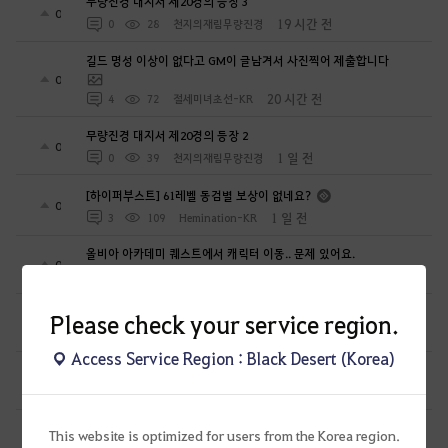
무량진경 대지서 제20경의 등장 3
0
19 시간 전
0
28
천지의재림무량진경
길드 명성 이상이 없다고 GM이 글남겨서 사진찍어 제출합니다
0
20 시간 전
4
72
절세미녀초선-KR
무량진경 대지서 제20경의 등장 2
0
1 일 전
0
39
천지의재림무량진경
[하이퍼부스트] 61레벨 동검별 보상이 없네요?
0
1 일 전
3
109
Hemination-KR
올비아 아카데미 퀘스트에서 캐릭터 이동.. 문제 있어요.
0
1 일 전
1
89
일리아노-KR
시즌 캐릭터 생성이 안 됩니다.
Please check your service region.
0
1 일 전
1
116
란미녀
Access Service Region : Black Desert (Korea)
🥔감자타임즈[인물] 예쁜 캐릭터보다, 기억에 남는 캐릭터
9
1 일 전
6
121
감자타임즈
일단 내 아이디어 훔친인간 넌 꼭 잘리게 한다
This website is optimized for users from the Korea region.
1