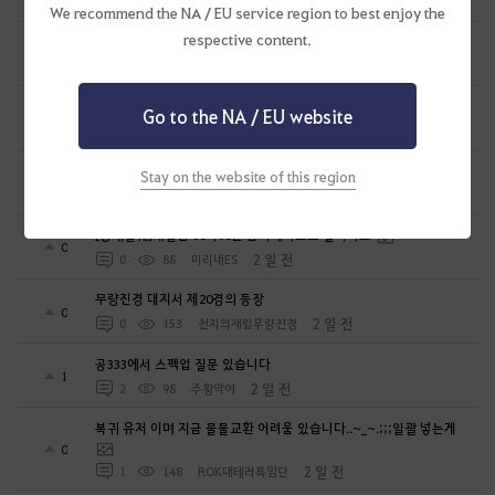
1 일 전
2
168
공짜안됨
We recommend the NA / EU service region to best enjoy the
respective content.
심심해서 해보려는 뉴빈데
0
1 일 전
0
93
로뽀또또
열받아서 변호사한테 전화했더니...
Go to the NA / EU website
1
1 일 전
1
191
공짜안됨
펄업 남의 아이디어 훔치고 그냥 넘어갈줄 알았냐?
Stay on the website of this region
1
1 일 전
2
204
공짜안됨
[항해일퀘]매일밤 10시10분 꿈속에서호로 같이가요
0
2 일 전
0
88
미리내ES
무량진경 대지서 제20경의 등장
0
2 일 전
0
153
천지의재림무량진경
공333에서 스펙업 질문 있습니다
1
2 일 전
2
98
주황악어
복귀 유저 이며 지금 물물교환 어려움 있습니다..~_~.;;;일괄 넣는게
0
2 일 전
1
148
ROK대테러특임단