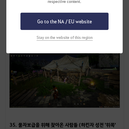
ㅤ
19. 하사신들의 대련용 무구
ㅤ
35. 물자보급을 위해 찾아온 사람들 (하킨자 성전 '위쪽'
외부)