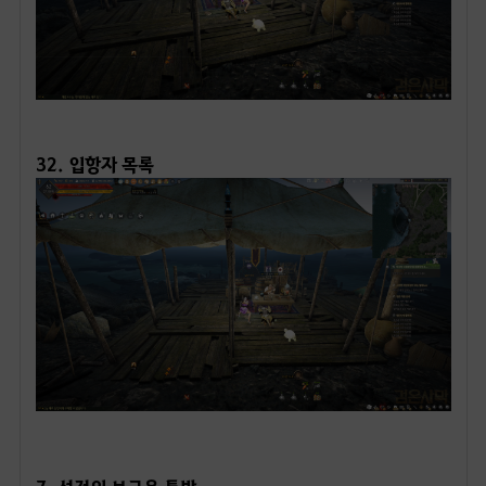
ㅤ
32. 입항자 목록
ㅤ
7. 성전의 보급용 통발