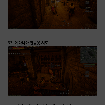
ㅤ
37. 에다니아 전술용 지도
●하킨자 성전 외부