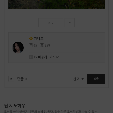
7
카나트
45
259
Lv
비공개
마드사
댓글
0
신고
댓글
팁 & 노하우
모험을 하며 쌓아온 나만의 노하우, 공략, 팁을 다른 모험가님과 나눌 수 있는
게시판입니다.