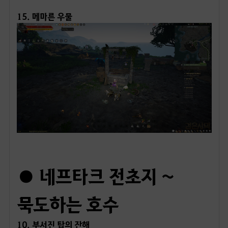
15. 메마른 우물
ㅤ
● 네프타크 전초지 ~
묵도하는 호수
10. 부서진 탑의 잔해