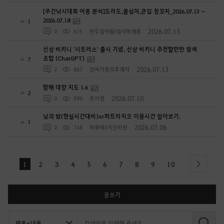
2026.07.18
1
2026.07.13
0
615
만두집아들I검사학개론
신상 비키니 '시트러스' 출시 기념, 신상 비키니 추천할만한 염색
조합 (ChatGPT)
7
2026.07.13
2
867
진씨가문의후계자
항해 대양 지도 1.6
2
2026.07.10
0
890
주아정
낮과 밤(현실시간대비)or파트라지오 이용시간 알아보기.
1
2026.07.06
2
748
하루에3시간미만
1
2
3
4
5
6
7
8
9
10
next
글쓰기
검
색