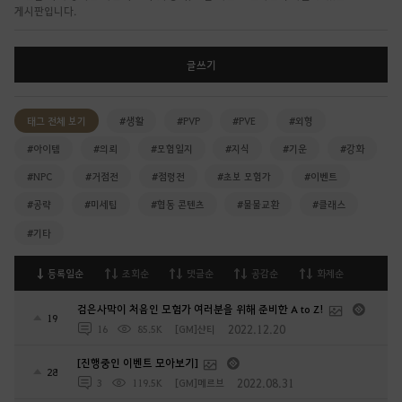
글쓰기
태그 전체 보기
#생활
#PVP
#PVE
#외형
#아이템
#의뢰
#모험일지
#지식
#기운
#강화
#NPC
#거점전
#점령전
#초보 모험가
#이벤트
#공략
#미세팁
#협동 콘텐츠
#물물교환
#클래스
#기타
등록일순
조회순
댓글순
공감순
화제순
검은사막이 처음인 모험가 여러분을 위해 준비한 A to Z!
19
2022.12.20
16
85.5K
[GM]샨티
[진행중인 이벤트 모아보기]
28
2022.08.31
3
119.5K
[GM]메르브
초보 모험가를 위한 추천 가이드 리스트(2025-04-28 업데이트)