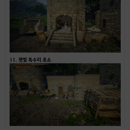
11. 잿빛 독수리 초소