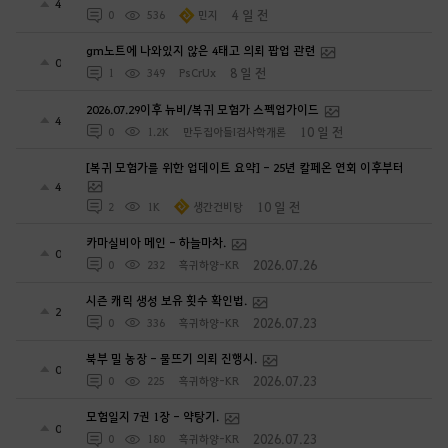
gm노트에 나와있지 않은 4태고 의뢰 팝업 관련
0
8 일 전
1
349
PsCrUx
2026.07.29이후 뉴비/복귀 모험가 스펙업가이드
4
10 일 전
0
1.2K
만두집아들I검사학개론
[복귀 모험가를 위한 업데이트 요약] - 25년 칼페온 연회 이후부터
4
10 일 전
2
1K
생간건비탕
카마실비아 메인 - 하늘마차.
0
2026.07.26
0
232
흑귀하양-KR
시즌 캐릭 생성 보유 횟수 확인법.
2
2026.07.23
0
336
흑귀하양-KR
북부 밀 농장 - 물뜨기 의뢰 진행시.
0
2026.07.23
0
225
흑귀하양-KR
모험일지 7권 1장 - 약탕기.
0
2026.07.23
0
180
흑귀하양-KR
수궁 이벤트 미세팁.