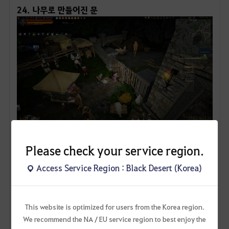
respective content.
Go to the NA / EU website
Stay on the website of this region
ㅤ
20. 훈련중인 하사신