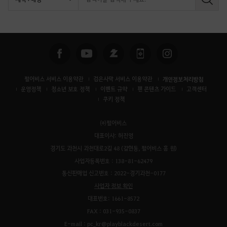
펄어비스 서비스 이용약관
검은사막 서비스 이용약관
개인정보처리방침
운영정책
청소년 보호 정책
이벤트 규약
팬 콘텐츠 가이드
고객센터
쿠키 정책
㈜펄어비스
대표이사: 허진영
경기도 과천시 과천대로2길 48 (갈현동, 펄어비스 홈 원)
사업자등록번호 : 138-81-62479
통신판매업 신고번호 : 2022-경기과천-0177
사업자 정보 확인
대표번호: 1661-8572
FAX : 031-935-0837
E-mail : pc_kr@playblackdesert.com