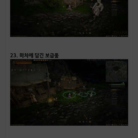
ㅤ
23. 마차에 담긴 보급품
Please check your service region.
Access Service Region : Black Desert (Korea)
ㅤ
This website is optimized for users from the Korea region.
24. 나무로 만들어진 문
We recommend the NA / EU service region to best enjoy the