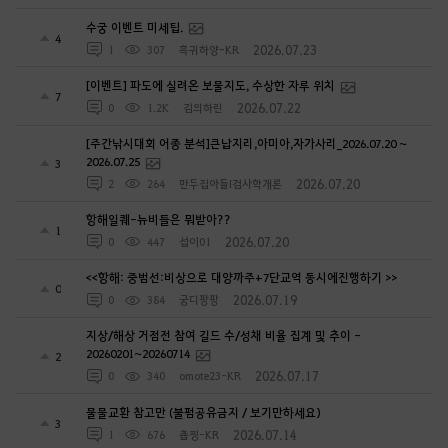
4
2026.07.23
1
307
흑귀하양-KR
[이벤트] 파도에 실려온 보물지도, 수상한 자루 위치
7
2026.07.22
0
1.2K
김의하린
[주간낚시대회 어종 분석]큰납지리,아미아,자가사리_2026.07.20 ~
2026.07.25
3
2026.07.20
2
264
만두집아들I검사학개론
항해일퀘-뉴비들은 뭐받아??
1
2026.07.20
0
447
섭이01
<<항해: 중범선:비상으로 대양까주+7단교역 동시에진행하기 >>
0
2026.07.19
0
384
궁디팡팡
지상/해상 거점전 참여 길드 수/성채 비율 집계 및 추이 -
20260201~20260714
2
2026.07.17
0
340
omote23-KR
물물교환 참고만 (불펌공유금지 / 보기만하세요)
3
2026.07.14
1
676
춉찡-KR
[주간낚시대회 어종 분석]도라도,줄삼치,큰입 창꼬치_2026.07.13 ~