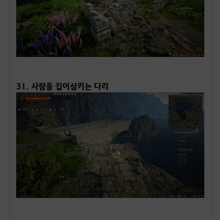
ㅤ
31. 사람을 집어삼키는 다리
ㅤ
34. 하르마드의 수호목 (근처에 탐험 II-하르마드의 경계