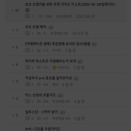
33
2022.04.07
11
108K
[GM]메르브
보조 군왕 제작.
1
20 시간 전
2
91
흑귀하양-KR
[아에테리온 생태] 흑정령에 침식된 검사/용병
0
2 일 전
0
112
다이호
하이퍼 부스트로 지원해주는거 요약
6
3 일 전
4
750
라젠닉트
각성무사 pve 콤보를 알아보아요
2
4 일 전
0
304
헤이
어느 선원의 보물지도.
2
4 일 전
0
388
흑귀하양-KR
알루스틴 - V카라 받기.
0
4 일 전
0
313
흑귀하양-KR
뉴비~고인물 수정가이드
4
4 일 전
0
536
민지