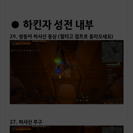
ㅤ
● 하킨자 성전 내부
29. 쌍둥이 하사신 동상 (말타고 점프로 올라오세요)
ㅤ
27. 하사신 무구