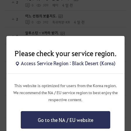
2
4 일 전
0
309
헤이
어느 선원의 보물지도.
2
4 일 전
0
392
흑귀하양-KR
알루스틴 - V카라 받기.
0
4 일 전
0
317
흑귀하양-KR
뉴비~고인물 수정가이드
Please check your service region.
4
4 일 전
0
538
민지
Access Service Region : Black Desert (Korea)
gm노트에 나와있지 않은 4태고 의뢰 팝업 관련
0
8 일 전
1
351
PsCrUx
2026.07.29이후 뉴비/복귀 모험가 스펙업가이드
This website is optimized for users from the Korea region.
4
10 일 전
0
1.2K
만두집아들I검사학개론
We recommend the NA / EU service region to best enjoy the
respective content.
[복귀 모험가를 위한 업데이트 요약] - 25년 칼페온 연회 이후부터
4
10 일 전
2
1K
생간건비탕
Go to the NA / EU website
카마실비아 메인 - 하늘마차.
0
2026.07.26
0
234
흑귀하양-KR