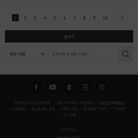
1
2
3
4
5
6
7
8
9
10
next
글쓰기
검
색
펄어비스 서비스 이용약관
검은사막 서비스 이용약관
개인정보처리방침
운영정책
청소년 보호 정책
이벤트 규약
팬 콘텐츠 가이드
고객센터
쿠키 정책
㈜펄어비스
대표이사: 허진영