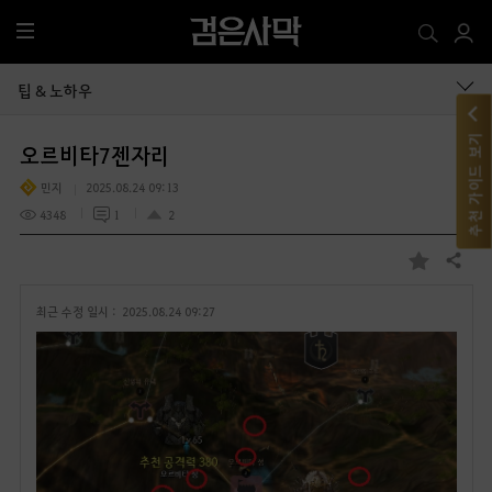
전
체
메
팁 & 노하우
뉴
추천 가이드 보기
오르비타7젠자리
민지
2025.08.24 09:13
4348
1
2
공유하기
즐
겨
최근 수정 일시 :
2025.08.24 09:27
찾
기