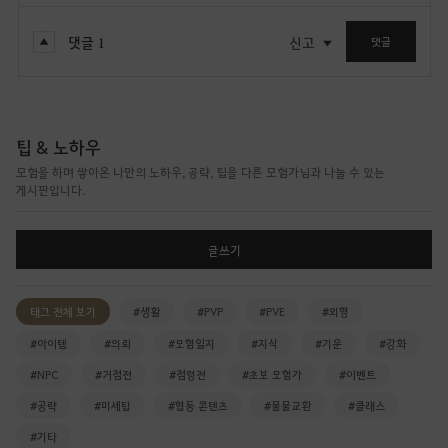
댓글
1
신고
댓글
팁 & 노하우
모험을 하며 쌓아온 나만의 노하우, 공략, 팁을 다른 모험가님과 나눌 수 있는
게시판입니다.
글쓰기
태그 전체 보기
#생활
#PVP
#PVE
#외형
#아이템
#의뢰
#모험일지
#지식
#기운
#강화
#NPC
#거점전
#점령전
#초보 모험가
#이벤트
#공략
#미세팁
#협동 콘텐츠
#물물교환
#클래스
#기타