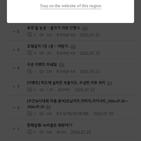
Stay on the website of this region
시즌 캐릭 생성 보유 횟수 확인법.
2
2026.07.23
0
337
흑귀하양-KR
북부 밀 농장 - 물뜨기 의뢰 진행시.
0
2026.07.23
0
226
흑귀하양-KR
모험일지 7권 1장 - 약탕기.
0
2026.07.23
0
181
흑귀하양-KR
수궁 이벤트 미세팁.
4
2026.07.23
1
308
흑귀하양-KR
[이벤트] 파도에 실려온 보물지도, 수상한 자루 위치
7
2026.07.22
0
1.2K
김의하린
[주간낚시대회 어종 분석]큰납지리,아미아,자가사리_2026.07.20 ~
2026.07.25
3
2026.07.20
2
265
만두집아들I검사학개론
항해일퀘-뉴비들은 뭐받아??
1
2026.07.20
0
448
섭이01