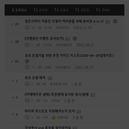
등록일순
조회순
댓글순
공감순
화제순
검은사막이 처음인 모험가 여러분을 위해 준비한 A to Z!
19
2022.12.20
16
85.5K
[GM]샨티
[진행중인 이벤트 모아보기]
28
2022.08.31
3
119.6K
[GM]메르브
초보 모험가를 위한 추천 가이드 리스트(2025-04-28 업데이트)
33
2022.04.07
11
108K
[GM]메르브
보조 군왕 제작.
1
1 일 전
2
98
흑귀하양-KR
[아에테리온 생태] 흑정령에 침식된 검사/용병
0
2 일 전
0
122
다이호
하이퍼 부스트로 지원해주는거 요약
6
3 일 전
4
769
라젠닉트
각성무사 pve 콤보를 알아보아요