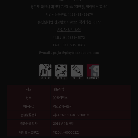
경기도 과천시 과천대로2길 48 (갈현동, 펄어비스 홈 원)
사업자등록번호 : 138-81-62479
통신판매업 신고번호 : 2022-경기과천-0177
사업자 정보 확인
대표번호: 1661-8572
FAX : 031-935-0837
E-mail : pc_kr@playblackdesert.com
제명
검은사막
상호
㈜펄어비스
이용등급
청소년이용불가
등급분류번호
제CC-NP-140409-005호
등급분류 일자
2014년 4월 9일
제작업 신고번호
제2011-000002호