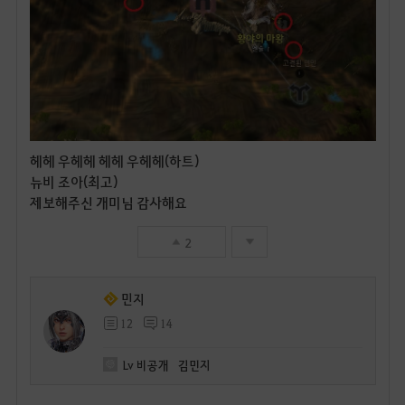
헤헤 우헤헤 헤헤 우헤헤(하트)
뉴비 조아(최고)
제보해주신 개미님 감사해요
2
민지
12
14
Lv
비공개
김민지