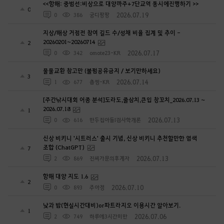
<<항해: 중범선:비상으로 대양까주+7단교역 동시에진행하기 >>
0
2026.07.19
0
386
궁디팡팡
지상/해상 거점전 참여 길드 수/성채 비율 집계 및 추이 -
20260201~20260714
2
2026.07.17
0
342
omote23-KR
물물교환 참고만 (불펌공유금지 / 보기만하세요)
3
2026.07.14
1
677
춉찡-KR
[주간낚시대회 어종 분석]도라도,줄삼치,큰입 창꼬치_2026.07.13 ~
2026.07.18
1
2026.07.13
0
616
만두집아들I검사학개론
신상 비키니 '시트러스' 출시 기념, 신상 비키니 추천할만한 염색
조합 (ChatGPT)
7
2026.07.13
2
869
진씨가문의후계자
항해 대양 지도 1.6
2
2026.07.10
0
893
주아정
낮과 밤(현실시간대비)or파트라지오 이용시간 알아보기.
1
2026.07.06
2
749
하루에3시간미만