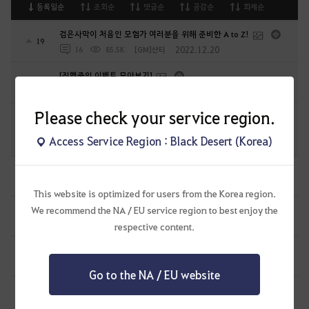
등록일순
조회순
댓글순
공감순
화제순
검은사막이 처음인 모험가 여러분을 위해 준비한 A to Z!
19
2022.12.20
16
85.5K
[GM]샨티
[진행중인 이벤트 모아보기]
28
2022.08.31
3
119.6K
[GM]메르브
Please check your service region.
초보 모험가를 위한 추천 가이드 리스트(2025-04-28 업데이트)
33
Access Service Region : Black Desert (Korea)
2022.04.07
11
108K
[GM]메르브
보조 군왕 제작.
1
1 일 전
2
98
흑귀하양-KR
This website is optimized for users from the Korea region.
[아에테리온 생태] 흑정령에 침식된 검사/용병
We recommend the NA / EU service region to best enjoy the
0
2 일 전
0
126
다이호
respective content.
하이퍼 부스트로 지원해주는거 요약
7
3 일 전
4
776
라젠닉트
Go to the NA / EU website
각성무사 pve 콤보를 알아보아요
2
4 일 전
0
311
헤이