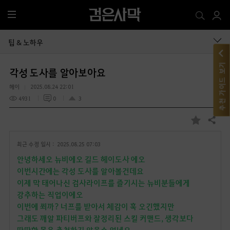
전
체
메
팁 & 노하우
뉴
추천 가이드 보기
각성 도사를 알아보아요
헤이
2025.08.24 22:01
4931
0
3
공유하기
즐
겨
최근 수정 일시 :
2025.08.25 07:03
찾
기
안녕하세오 뉴비에오 길드 헤이도사 에오
이번시간에는 각성 도사를 알아볼건데요
이제 막 태어나신 검사라이프를 즐기시는 뉴비분들에게
강추하는 직업이에오
이번에 쬐까? 너프를 받아서 체감이 훅 오긴했지만
그래도 깨알 파티버프와 잘정리된 스킬 커맨드, 생각보다
딴딴한 몸은 추천하지 않을수 없네요