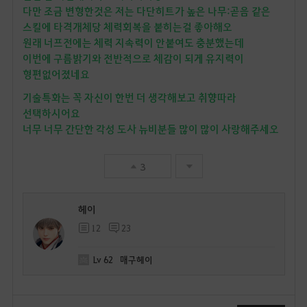
다만 조금 변형한것은 저는 다단히트가 높은 나무:곧음 같은
스킬에 타격개체당 체력회복을 붙히는걸 좋아해오
원래 너프전에는 체력 지속력이 안붙여도 충분했는데
이번에 구름밝기와 전반적으로 체감이 되게 유지력이
형편없어졌네요
기술특화는 꼭 자신이 한번 더 생각해보고 취향따라
선택하시어요
너무 너무 간단한 각성 도사 뉴비분들 많이 많이 사랑해주세오
3
헤이
12
23
Lv
62
매구헤이