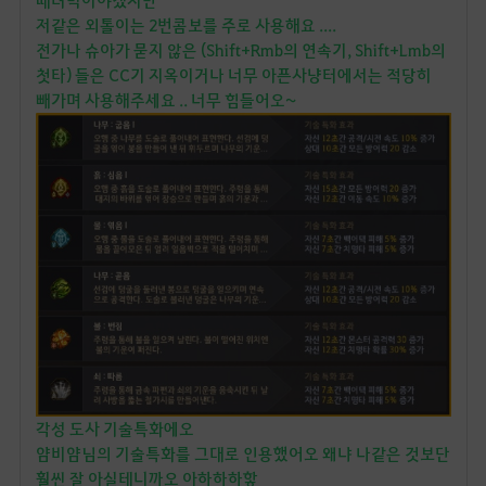
때려박아야겠지만
저같은 외톨이는 2번콤보를 주로 사용해요 ....
전가나 슈아가 묻지 않은 (Shift+Rmb의 연속기, Shift+Lmb의
첫타) 들은 CC기 지옥이거나 너무 아픈사냥터에서는 적당히
빼가며 사용해주세요 .. 너무 힘들어오~
각성 도사 기술특화에오
얌비얌님의 기술특화를 그대로 인용했어오 왜냐 나같은 것보단
훨씬 잘 아실테니까오 아하하하핳