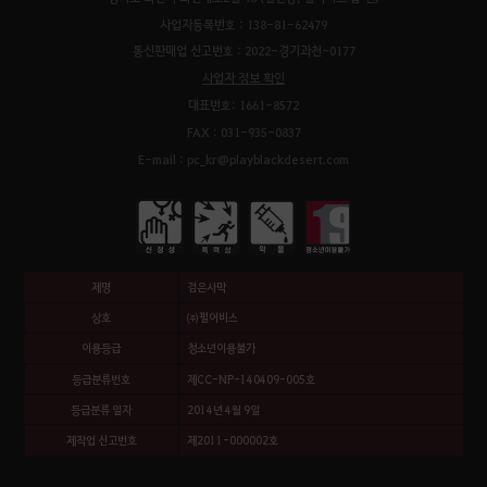
사업자등록번호 : 138-81-62479
통신판매업 신고번호 : 2022-경기과천-0177
사업자 정보 확인
대표번호: 1661-8572
FAX : 031-935-0837
E-mail : pc_kr@playblackdesert.com
제명
검은사막
상호
㈜펄어비스
이용등급
청소년이용불가
등급분류번호
제CC-NP-140409-005호
등급분류 일자
2014년 4월 9일
제작업 신고번호
제2011-000002호