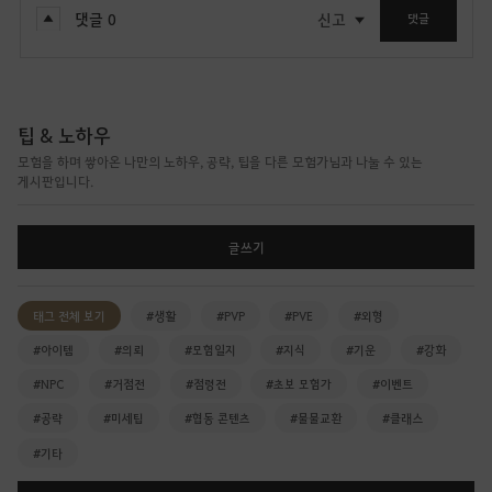
댓글
0
신고
댓글
팁 & 노하우
모험을 하며 쌓아온 나만의 노하우, 공략, 팁을 다른 모험가님과 나눌 수 있는
게시판입니다.
글쓰기
태그 전체 보기
#생활
#PVP
#PVE
#외형
#아이템
#의뢰
#모험일지
#지식
#기운
#강화
#NPC
#거점전
#점령전
#초보 모험가
#이벤트
#공략
#미세팁
#협동 콘텐츠
#물물교환
#클래스
#기타