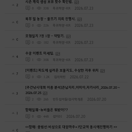
시즌 캐릭 생성 보유 횟수 확인법.
2
2026.07.23
0
338
흑귀하양-KR
북부 밀 농장 - 물뜨기 의뢰 진행시.
0
2026.07.23
0
226
흑귀하양-KR
모험일지 7권 1장 - 약탕기.
0
2026.07.23
0
182
흑귀하양-KR
수궁 이벤트 미세팁.
4
2026.07.23
1
308
흑귀하양-KR
[이벤트] 파도에 실려온 보물지도, 수상한 자루 위치
7
2026.07.22
0
1.2K
김의하린
[주간낚시대회 어종 분석]큰납지리,아미아,자가사리_2026.07.20 ~
2026.07.25
3
2026.07.20
2
265
만두집아들I검사학개론
항해일퀘-뉴비들은 뭐받아??
1
2026.07.20
0
448
섭이01
<<항해: 중범선:비상으로 대양까주+7단교역 동시에진행하기 >>
0