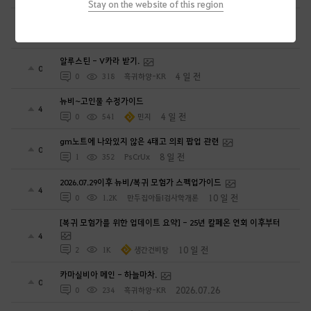
Stay on the website of this region
어느 선원의 보물지도.
2
4 일 전
0
393
흑귀하양-KR
알루스틴 - V카라 받기.
0
4 일 전
0
318
흑귀하양-KR
뉴비~고인물 수정가이드
4
4 일 전
0
541
민지
gm노트에 나와있지 않은 4태고 의뢰 팝업 관련
0
8 일 전
1
352
PsCrUx
2026.07.29이후 뉴비/복귀 모험가 스펙업가이드
4
10 일 전
0
1.2K
만두집아들I검사학개론
[복귀 모험가를 위한 업데이트 요약] - 25년 칼페온 연회 이후부터
4
10 일 전
2
1K
생간건비탕
카마실비아 메인 - 하늘마차.
0
2026.07.26
0
234
흑귀하양-KR