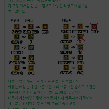
자 그럼 저처럼 단순 느림보도 가능한 각성도사 콤보를
알아보아오
다른 직업들과는 다르게 새로로 정리해보았어오
이유는 해당 순서 불->풀->물->쇠->흙->불 순서로 스킬을
사용하시면 추가 효과들이 있어요 (버프 및 잔딜)
때문에 기왕이면? 해당 순서를 지켜서 써주시는게 좋아요
샤이분과 함께하는 부루주아 분들은 풀콤보를