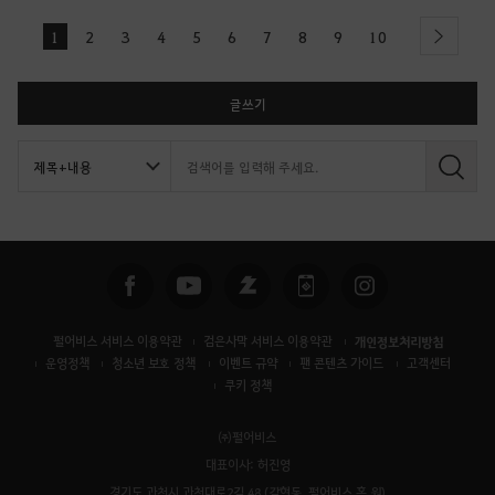
1
2
3
4
5
6
7
8
9
10
next
글쓰기
검
색
펄어비스 서비스 이용약관
검은사막 서비스 이용약관
개인정보처리방침
운영정책
청소년 보호 정책
이벤트 규약
팬 콘텐츠 가이드
고객센터
쿠키 정책
㈜펄어비스
대표이사: 허진영
경기도 과천시 과천대로2길 48 (갈현동, 펄어비스 홈 원)