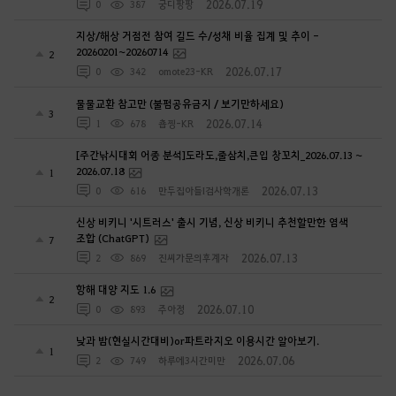
2026.07.19
0
387
궁디팡팡
지상/해상 거점전 참여 길드 수/성채 비율 집계 및 추이 -
20260201~20260714
2
2026.07.17
0
342
omote23-KR
물물교환 참고만 (불펌공유금지 / 보기만하세요)
3
2026.07.14
1
678
춉찡-KR
[주간낚시대회 어종 분석]도라도,줄삼치,큰입 창꼬치_2026.07.13 ~
2026.07.18
1
2026.07.13
0
616
만두집아들I검사학개론
신상 비키니 '시트러스' 출시 기념, 신상 비키니 추천할만한 염색
조합 (ChatGPT)
7
2026.07.13
2
869
진씨가문의후계자
항해 대양 지도 1.6
2
2026.07.10
0
893
주아정
낮과 밤(현실시간대비)or파트라지오 이용시간 알아보기.
1
2026.07.06
2
749
하루에3시간미만