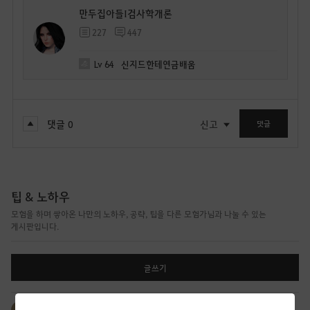
만두집아들I검사학개론
227
447
Lv
64
신지드한테연금배움
댓글
0
신고
댓글
팁 & 노하우
모험을 하며 쌓아온 나만의 노하우, 공략, 팁을 다른 모험가님과 나눌 수 있는
게시판입니다.
글쓰기