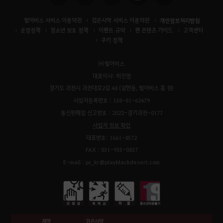
펄어비스 서비스 이용약관
검은사막 서비스 이용약관
개인정보처리방침
운영정책
청소년 보호 정책
이벤트 규약
팬 콘텐츠 가이드
고객센터
쿠키 정책
㈜펄어비스
대표이사: 허진영
경기도 과천시 과천대로2길 48 (갈현동, 펄어비스 홈 원)
사업자등록번호 : 138-81-62479
통신판매업 신고번호 : 2022-경기과천-0177
사업자 정보 확인
대표번호: 1661-8572
FAX : 031-935-0837
E-mail : pc_kr@playblackdesert.com
제명
검은사막