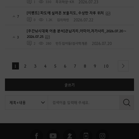
2026.07.23
1
330
흑귀하양-KR
[이벤트] 파도에 실려온 보물지도, 수상한 자루 위치
7
2026.07.22
0
1.2K
김의하린
[주간낚시대회 어종 분석]큰납지리,아미아,자가사리_2026.07.20 ~
2026.07.25
3
2026.07.20
2
280
만두집아들I검사학개론
1
2
3
4
5
6
7
8
9
10
next
글쓰기
검
색