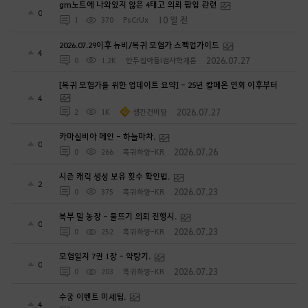
gm노트에 나와있지 않은 4태고 의뢰 팝업 관련
0
10 일 전
1
370
PsCrUx
2026.07.29이후 뉴비/복귀 모험가 스펙업가이드
4
2026.07.27
0
1.2K
만두집아들I검사학개론
[복귀 모험가를 위한 업데이트 요약] - 25년 칼페온 연회 이후부터
4
2026.07.27
2
1K
생간건비탕
카마실비아 메인 - 하늘마차.
0
2026.07.26
0
266
흑귀하양-KR
시즌 캐릭 생성 보유 횟수 확인법.
2
2026.07.23
0
375
흑귀하양-KR
북부 밀 농장 - 물뜨기 의뢰 진행시.
0
2026.07.23
0
252
흑귀하양-KR
모험일지 7권 1장 - 약탕기.
0
2026.07.23
0
203
흑귀하양-KR
수궁 이벤트 미세팁.
4