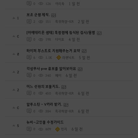
1 일 전
0
126
아리옥
보조 군왕 제작.
1
2 일 전
2
151
흑귀하양-KR
[아에테리온 생태] 흑정령에 침식된 검사/용병
0
4 일 전
0
198
다이호
하이퍼 부스트로 지원해주는거 요약
8
5 일 전
6
1.1K
라젠닉트
각성무사 pve 콤보를 알아보아요
2
6 일 전
0
340
헤이
어느 선원의 보물지도.
2
6 일 전
0
450
흑귀하양-KR
알루스틴 - V카라 받기.
0
6 일 전
0
384
흑귀하양-KR
뉴비~고인물 수정가이드
5
6 일 전
0
609
민지