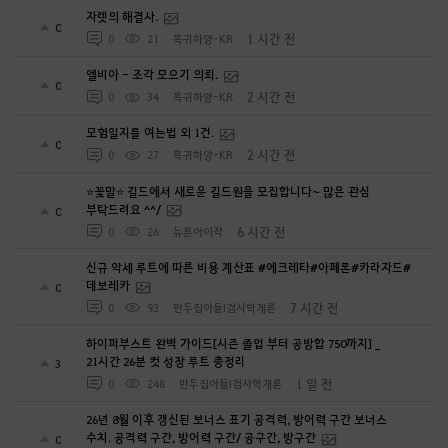
자렛의 해결사.
0
1 시간 전
0
21
흑귀하양-KR
엘비아 - 조각 모으기 의뢰.
0
2 시간 전
0
34
흑귀하양-KR
모험일지를 여는법 외 1건.
0
2 시간 전
0
27
흑귀하양-KR
⭐꽃말⭐ 길드에서 새로운 길드원을 모집합니다~ 많은 관심
부탁드려요 ^^/
0
6 시간 전
0
26
뉴튼아이작
신규 악세 루트에 따른 비용 계산표 #에크레타#아페론#카라자드#
데보레카
0
7 시간 전
0
93
만두집아들I검사학개론
하이퍼부스트 완벽 가이드[시즌 졸업 부터 공방합 750까지] _
21시간 26분 컷 성장 루트 총정리
3
1 일 전
0
248
만두집아들I검사학개론
26년 8월 이후 갱신된 보너스 표기 공격력, 방어력 구간 보너스
수치. 공격력 구간, 방어력 구간/ 공구간, 방구간
0