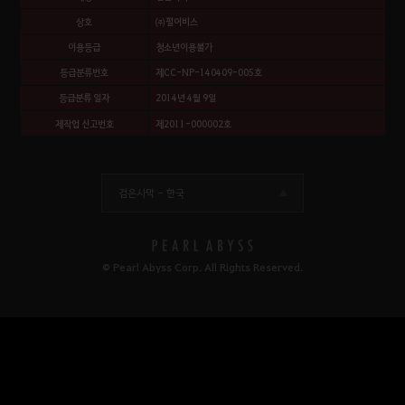
상호
㈜펄어비스
이용등급
청소년이용불가
등급분류번호
제CC-NP-140409-005호
등급분류 일자
2014년 4월 9일
제작업 신고번호
제2011-000002호
검은사막 -
한국
© Pearl Abyss Corp. All Rights Reserved.