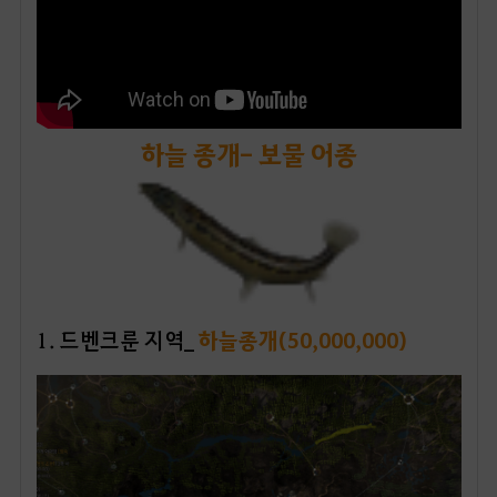
하늘 종개- 보물 어종
1
. 드벤크룬 지역_
하늘종개(50,000,000)