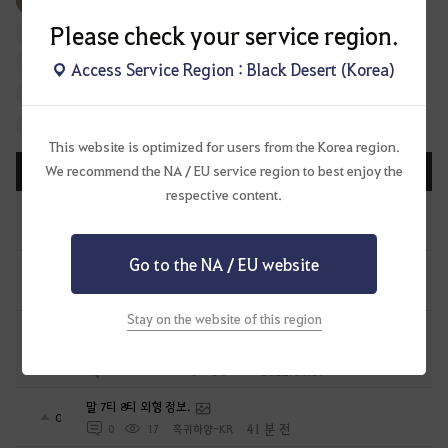
태그 전체 보기
#생활
#PVP
#PVE
#외형
Please check your service region.
#아이템
#의뢰
#모험일지
#지식
#기운
#강화
#NPC
#거점전
#점령전
#초보 모험가
#이벤트
Access Service Region : Black Desert (Korea)
#공략
#미세팁
#협동 콘텐츠
#물물교환
#클래스
#기타
This website is optimized for users from the Korea region.
We recommend the NA / EU service region to best enjoy the
등록일순
조회순
댓글순
공감순
화제순
respective content.
검은사막이 처음인 모험가 여러분을 위해 준비한 A to Z!
19
2022.12.20
16
85.6K
[GM]샨티
Go to the NA / EU website
[진행중인 이벤트 모아보기]
28
2022.08.31
3
119.6K
[GM]메르브
Stay on the website of this region
초보 모험가를 위한 추천 가이드 리스트(2025-04-28 업데이트)
33
2022.04.07
11
108K
[GM]메르브
말 7티 8티 외형 정보.
0
41 분 전
0
17
흑귀하양-KR