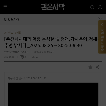
전
체
메
팁 & 노하우
뉴
추천 가이드 보기
#이벤트
#생활
[주간낚시대회 어종 분석]하늘종개,가시복어,청새치
추천 낚시터 _2025.08.25 ~ 2025.08.30
만두집아들I검사학개론
2025.08.25 01:21
3284
0
4
공유하기
즐
겨
최근 수정 일시 :
2025.08.25 01:21
찾
기