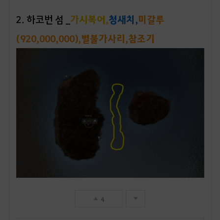
2. 하코번 섬 _
가시복어,
청새치,
미갈루
(920,000,000),별불가사리,참조기
4