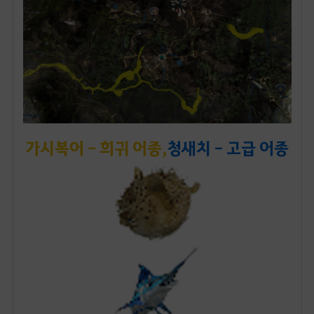
가시복어 - 희귀 어종,
청새치 - 고급 어종