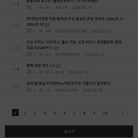
물물교환 참고만 (불펌공유금지 / 보기만하세요)
3
2026.07.14
1
667
춉찡-KR
[주간낚시대회 어종 분석]도라도,줄삼치,큰입 창꼬치_2026.07.13 ~
2026.07.18
1
2026.07.13
0
608
만두집아들I검사학개론
신상 비키니 '시트러스' 출시 기념, 신상 비키니 추천할만한 염색
조합 (ChatGPT)
7
2026.07.13
2
850
진씨가문의후계자
항해 대양 지도 1.6
2
2026.07.10
0
874
주아정
낮과 밤(현실시간대비)or파트라지오 이용시간 알아보기.
1
2026.07.06
2
742
하루에3시간미만
1
2
3
4
5
6
7
8
9
10
next
글쓰기