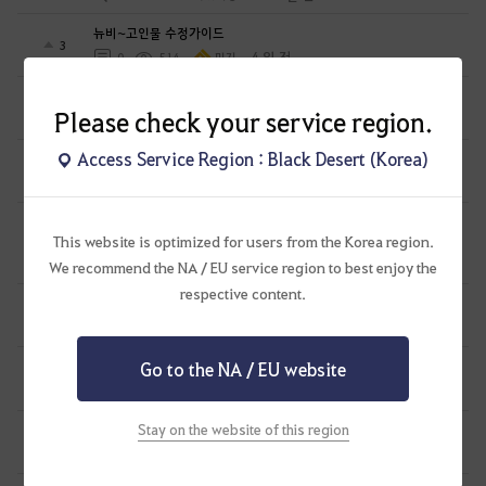
뉴비~고인물 수정가이드
3
4 일 전
0
514
민지
gm노트에 나와있지 않은 4태고 의뢰 팝업 관련
0
Please check your service region.
7 일 전
1
335
PsCrUx
Access Service Region : Black Desert (Korea)
2026.07.29이후 뉴비/복귀 모험가 스펙업가이드
4
9 일 전
0
1.1K
만두집아들I검사학개론
[복귀 모험가를 위한 업데이트 요약] - 25년 칼페온 연회 이후부터
This website is optimized for users from the Korea region.
4
9 일 전
2
979
생간건비탕
We recommend the NA / EU service region to best enjoy the
respective content.
카마실비아 메인 - 하늘마차.
0
10 일 전
0
224
흑귀하양-KR
Go to the NA / EU website
시즌 캐릭 생성 보유 횟수 확인법.
2
2026.07.23
0
321
흑귀하양-KR
Stay on the website of this region
북부 밀 농장 - 물뜨기 의뢰 진행시.
0
2026.07.23
0
206
흑귀하양-KR