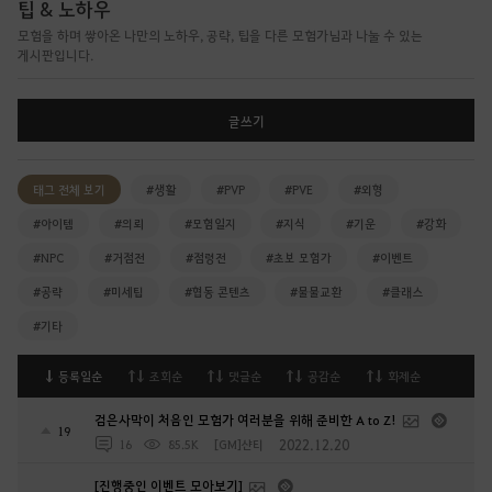
팁 & 노하우
모험을 하며 쌓아온 나만의 노하우, 공략, 팁을 다른 모험가님과 나눌 수 있는
게시판입니다.
글쓰기
태그 전체 보기
#생활
#PVP
#PVE
#외형
#아이템
#의뢰
#모험일지
#지식
#기운
#강화
#NPC
#거점전
#점령전
#초보 모험가
#이벤트
#공략
#미세팁
#협동 콘텐츠
#물물교환
#클래스
#기타
등록일순
조회순
댓글순
공감순
화제순
검은사막이 처음인 모험가 여러분을 위해 준비한 A to Z!
19
2022.12.20
16
85.5K
[GM]샨티
[진행중인 이벤트 모아보기]