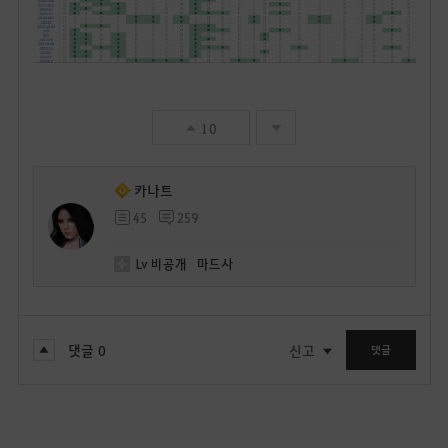
10
카나트
45
259
Lv
비공개
마드사
댓글
0
신고
댓글