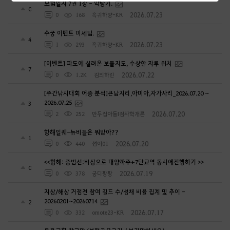
모험일지 7권 1장 - 약탕기.
0
2026.07.23
0
168
흑귀하양-KR
수궁 이벤트 미세팁.
4
2026.07.23
1
293
흑귀하양-KR
[이벤트] 파도에 실려온 보물지도, 수상한 자루 위치
7
2026.07.22
0
1.2K
김의하린
[주간낚시대회 어종 분석]큰납지리,아미아,자가사리_2026.07.20 ~
2026.07.25
3
2026.07.20
2
252
만두집아들I검사학개론
항해일퀘-뉴비들은 뭐받아??
1
2026.07.20
0
440
섭이01
<<항해: 중범선:비상으로 대양까주+7단교역 동시에진행하기 >>
0
2026.07.19
0
378
궁디팡팡
지상/해상 거점전 참여 길드 수/성채 비율 집계 및 추이 -
20260201~20260714
2
2026.07.17
0
332
omote23-KR