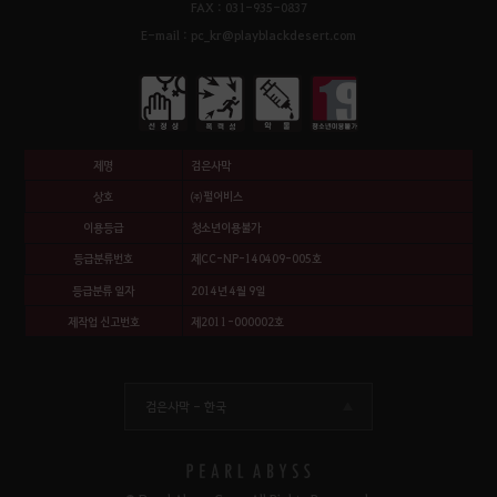
FAX : 031-935-0837
E-mail : pc_kr@playblackdesert.com
제명
검은사막
상호
㈜펄어비스
이용등급
청소년이용불가
등급분류번호
제CC-NP-140409-005호
등급분류 일자
2014년 4월 9일
제작업 신고번호
제2011-000002호
검은사막 -
한국