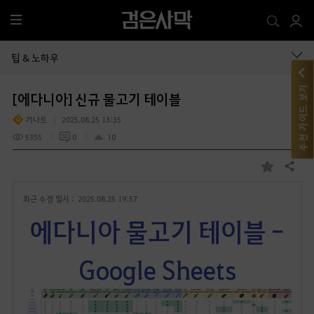
전
체
메
팁 & 노하우
뉴
추천 가이드 보기
[에다니아] 신규 물고기 테이블
카나트
2025.08.25 13:35
5355
0
10
공유하기
즐
겨
최근 수정 일시 :
2025.08.25 19:57
찾
기
에다니아 물고기 테이블 -
Google Sheets