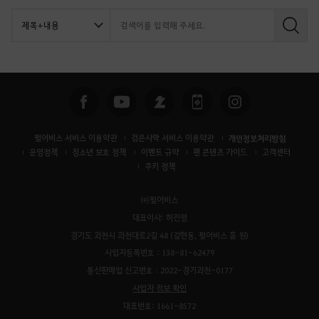
검
색
펄어비스 서비스 이용약관
검은사막 서비스 이용약관
개인정보처리방침
운영정책
청소년 보호 정책
이벤트 규약
팬 콘텐츠 가이드
고객센터
쿠키 정책
㈜펄어비스
대표이사: 허진영
경기도 과천시 과천대로2길 48 (갈현동, 펄어비스 홈 원)
사업자등록번호 : 138-81-62479
통신판매업 신고번호 : 2022-경기과천-0177
사업자 정보 확인
대표번호: 1661-8572