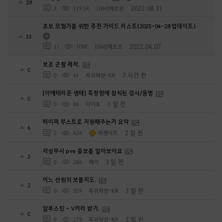
28
2022.08.31
3
119.5K
[GM]메르브
초보 모험가를 위한 추천 가이드 리스트(2025-04-28 업데이트)
33
2022.04.07
11
108K
[GM]메르브
보조 군왕 제작.
0
7 시간 전
0
41
흑귀하양-KR
[아에테리온 생태] 흑정령에 침식된 검사/용병
0
1 일 전
0
86
다이호
하이퍼 부스트로 지원해주는거 요약
6
2 일 전
2
624
라젠닉트
각성무사 pve 콤보를 알아보아요
2
3 일 전
0
286
헤이
어느 선원의 보물지도.
2
3 일 전
0
359
흑귀하양-KR
알루스틴 - V카라 받기.
0
3 일 전
0
279
흑귀하양-KR