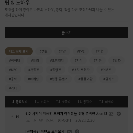
팁 & 노하우
모험을 하며 쌓아온 나만의 노하우, 공략, 팁을 다른 모험가님과 나눌 수 있는
게시판입니다.
글쓰기
태그 전체 보기
#생활
#PVP
#PVE
#외형
#아이템
#의뢰
#모험일지
#지식
#기운
#강화
#NPC
#거점전
#점령전
#초보 모험가
#이벤트
#공략
#미세팁
#협동 콘텐츠
#물물교환
#클래스
#기타
등록일순
조회순
댓글순
공감순
화제순
검은사막이 처음인 모험가 여러분을 위해 준비한 A to Z!
19
2022.12.20
16
85.6K
[GM]샨티
[진행중인 이벤트 모아보기]