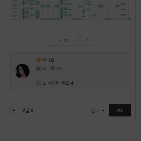
10
카나트
45
259
Lv
비공개
마드사
댓글
0
신고
댓글