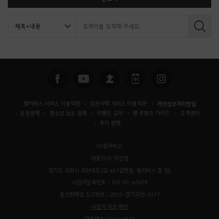
검
색
펄어비스 서비스 이용약관
검은사막 서비스 이용약관
개인정보처리방침
운영정책
청소년 보호 정책
이벤트 규약
팬 콘텐츠 가이드
고객센터
쿠키 정책
㈜펄어비스
대표이사: 허진영
경기도 과천시 과천대로2길 48 (갈현동, 펄어비스 홈 원)
사업자등록번호 : 138-81-62479
통신판매업 신고번호 : 2022-경기과천-0177
사업자 정보 확인
대표번호: 1661-8572