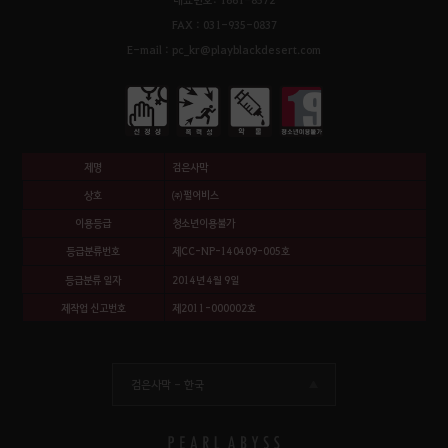
FAX : 031-935-0837
E-mail : pc_kr@playblackdesert.com
제명
검은사막
상호
㈜펄어비스
이용등급
청소년이용불가
등급분류번호
제CC-NP-140409-005호
등급분류 일자
2014년 4월 9일
제작업 신고번호
제2011-000002호
검은사막 -
한국