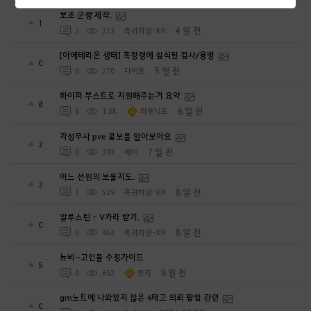
보조 군왕 제작.
1
4 일 전
2
213
흑귀하양-KR
[아에테리온 생태] 흑정령에 침식된 검사/용병
0
5 일 전
0
270
다이호
하이퍼 부스트로 지원해주는거 요약
8
6 일 전
6
1.3K
라젠닉트
각성무사 pve 콤보를 알아보아요
2
7 일 전
0
393
헤이
어느 선원의 보물지도.
2
8 일 전
1
529
흑귀하양-KR
알루스틴 - V카라 받기.
0
8 일 전
0
463
흑귀하양-KR
뉴비~고인물 수정가이드
5
8 일 전
0
682
민지
gm노트에 나와있지 않은 4태고 의뢰 팝업 관련
0