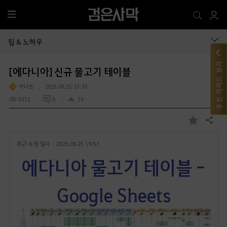
전
체
메
팁 & 노하우
뉴
추천 가이드 보기
[에다니아] 신규 물고기 테이블
카나트
2025.08.25 13:35
5372
0
10
공유하기
즐
겨
최근 수정 일시 :
2025.08.25 19:57
찾
기
에다니아 물고기 테이블 -
Google Sheets