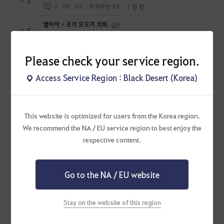
0
1 일 전
0
156
흑귀하양-KR
엘비아 - 조각 모으기 의뢰.
0
1 일 전
0
132
흑귀하양-KR
모험일지를 여는법 외 1건.
Please check your service region.
0
1 일 전
0
102
흑귀하양-KR
Access Service Region : Black Desert (Korea)
⭐꽃말⭐ 길드에서 새로운 길드원을 모집합니다~ 많은 관심
부탁드려요 ^^/
0
1 일 전
0
95
뉴튼아이작
This website is optimized for users from the Korea region.
신규 악세 루트에 따른 비용 계산표 #에크레타#아페론#카라자드#
We recommend the NA / EU service region to best enjoy the
데보레카
0
respective content.
1 일 전
0
301
만두집아들I검사학개론
하이퍼부스트 완벽 가이드[시즌 졸업 부터 공방합 750까지] _
21시간 26분 컷 성장 루트 총정리
4
Go to the NA / EU website
2 일 전
0
423
만두집아들I검사학개론
26년 8월 이후 갱신된 보너스 표기 공격력, 방어력 구간 보너스
Stay on the website of this region
수치. 공격력 구간, 방어력 구간/ 공구간, 방구간
0
2 일 전
0
191
아리옥