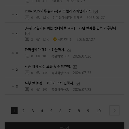
2026.07.29
1
411
PsCrUx
2026.07.29이후 뉴비/복귀 모험가 스펙업가이드
4
2026.07.27
0
1.3K
만두집아들I검사학개론
[복귀 모험가를 위한 업데이트 요약] - 25년 칼페온 연회 이후부터
4
2026.07.27
2
1.1K
생간건비탕
카마실비아 메인 - 하늘마차.
0
2026.07.26
0
305
흑귀하양-KR
시즌 캐릭 생성 보유 횟수 확인법.
2
2026.07.23
0
434
흑귀하양-KR
북부 밀 농장 - 물뜨기 의뢰 진행시.
0
2026.07.23
0
291
흑귀하양-KR
1
2
3
4
5
6
7
8
9
10
next
글쓰기