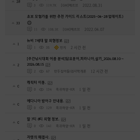
28
2022.08.31
3
119.7K
[GM]메르브
초보 모험가를 위한 추천 가이드 리스트(2025-04-28 업데이트)
33
2022.04.07
11
108.1K
[GM]메르브
뉴비 7세대 말 외형정보
1
2 시간 전
1
35
민지
[주간낚시대회 어종 분석]담요문어,피라니아,살기_2026.08.10 ~
2026.08.15
2
12 시간 전
2
67
만두집아들I검사학개론
캐릭터 이동.
0
1 일 전
0
134
흑귀하양-KR
에다니아 방어구 안내용.
0
1 일 전
0
129
흑귀하양-KR
말 7티 8티 외형 정보.
0
1 일 전
0
141
흑귀하양-KR
자렛의 해결사.