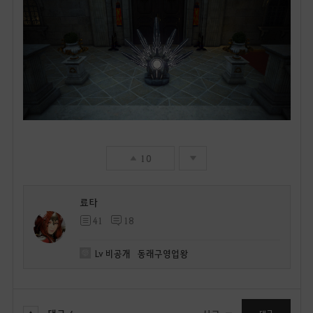
10
료타
41
18
Lv
비공개
동래구영업왕