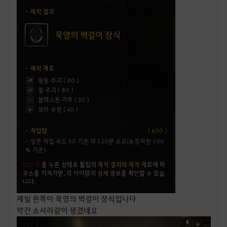
제일 왼쪽이 묵영의 벽걸이 장식입니다
약간 소서러같이 생겼네요