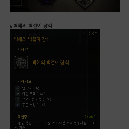
#벽해의 벽걸이 장식