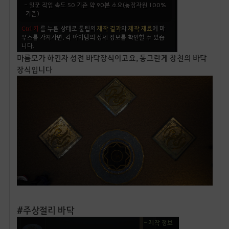
마름모가 하킨자 성전 바닥장식이고요, 동그란게 창천의 바닥
장식입니다
#주상절리 바닥