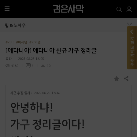
전
체
메
팁 & 노하우
뉴
추천 가이드 보기
#기타
#미세팁
#아이템
[에다니아] 에다니아 신규 가구 정리글
료타
2025.08.25 16:05
4160
4
10
공유하기
즐
겨
최근 수정 일시 :
2025.08.25 17:36
찾
기
안녕하냐!
가구 정리글이다!