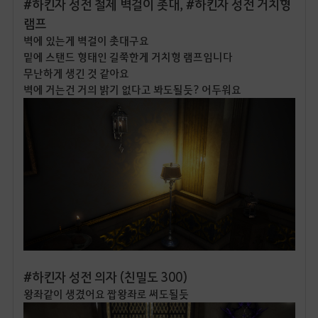
#하킨자 성전 철제 벽걸이 촛대, #하킨자 성전 거치형
램프
벽에 있는게 벽걸이 촛대구요
밑에 스탠드 형태인 길쭉한게 거치형 램프임니다
무난하게 생긴 것 같아요
벽에 거는건 거의 밝기 없다고 봐도될듯? 어두워요
#하킨자 성전 의자 (친밀도 300)
왕좌같이 생겼어요 짭왕좌로 써도될듯