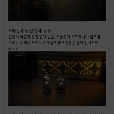
#하킨자 성전 철제 등불
왼쪽이 하킨자 성전 철제 등불, 오른쪽이 오드락시아 램프임
거의 비슷해서 오드락시아 램프 많으신분은 굳이 안사셔도
될듯?