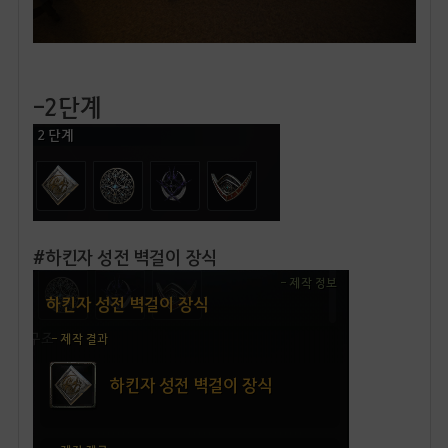
-2단계
#하킨자 성전 벽걸이 장식