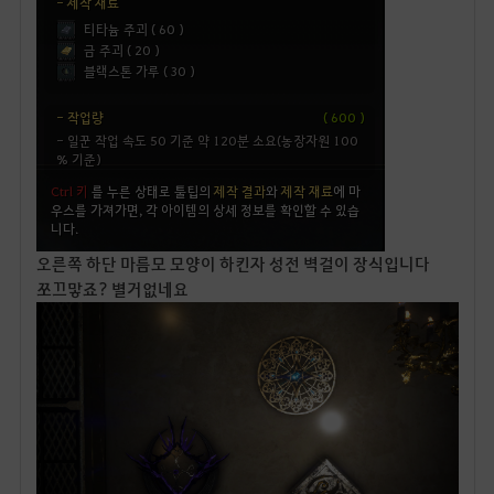
오른쪽 하단 마름모 모양이 하킨자 성전 벽걸이 장식입니다
쪼끄맣죠? 별거없네요