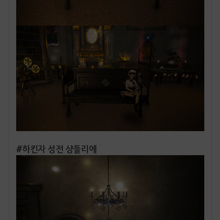
#하킨자 성전 샹들리에