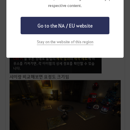
respective content.
Go to the NA / EU website
Stay on the website of this region
샤이랑 비교해보면 요정도 크기임