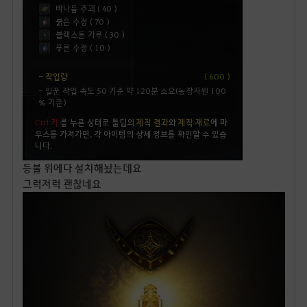
등불 위에다 설치해놨는데요
그럭저럭 괜찮네요