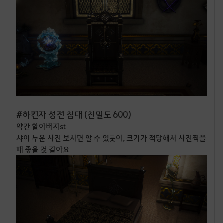
#하킨자 성전 침대 (친밀도 600)
약간 할아버지st
샤이 누운 사진 보시면 알 수 있듯이, 크기가 적당해서 사진찍을
때 좋을 것 같아요