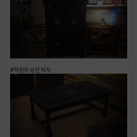
#하킨자 성전 탁자