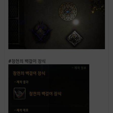
#창천의 벽걸이 장식