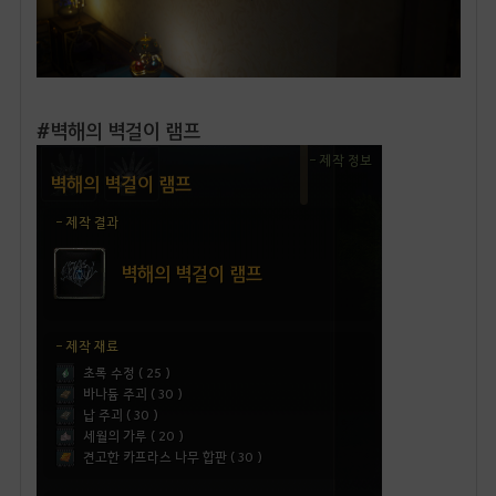
#벽해의 벽걸이 램프