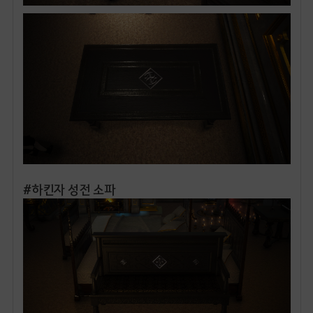
#하킨자 성전 소파