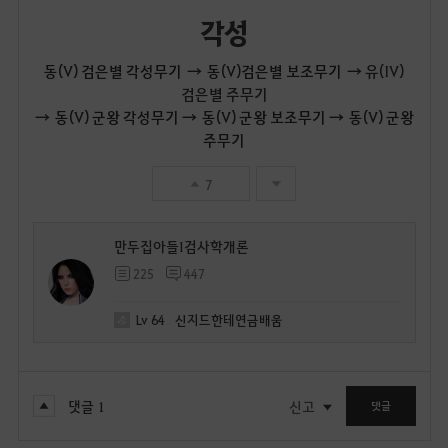
각성
동(V) 검은별 각성무기
→
동(V)검은별 보조무기
→ 유(IV)
검은별 주무기
→
동(V) 군왕 각성무기 → 동(V) 군왕 보조무기 → 동(V) 군왕
주무기
7
만두집아들I검사학개론
225
447
Lv
64
신지드한테연금배움
댓글
1
신고
댓글