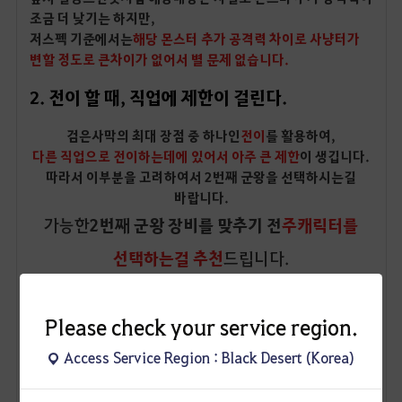
조금 더 낮기는 하지만,
저스펙 기준에서는
해당 몬스터 추가 공격력 차이로 사냥터가
변할 정도로 큰차이가 없어서 별 문제 없습니다.
2. 전이 할 때, 직업에 제한이 걸린다.
검은사막의 최대 장점 중 하나인
전이
를 활용하여,
다른 직업으로 전이하는데에 있어서 아주 큰 제한
이 생깁니다.
따라서 이부분을 고려하여서 2번째 군왕을 선택하시는길
바랍니다.
가능한
2번째 군왕 장비를 맞추기 전
주캐릭터를
선택하는걸 추천
드립니다.
그리고 앞서 밑밥을 깔았던 것처럼
이미
동(V)검은별 주무기/각성무기를 가지고 계신
Please check your service region.
모험가
분들께서는
Access Service Region : Black Desert (Korea)
현실적으로 말씀을 드리자면,
동(V)검은별 주무기를 군왕
제작시 필요한 은화는
약