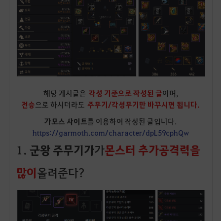
해당 게시글은
각성 기준으로 작성된 글
이며,
전승
으로 하시더라도
주무기/각성무기만 바꾸시면 됩니다.
가모스 사이트
를 이용하여 작성된 글입니다.
https://garmoth.com/character/dpL59cphQw
1. 군왕 주무기가
가
몬스터 추가공격력을
많이
올려준다?