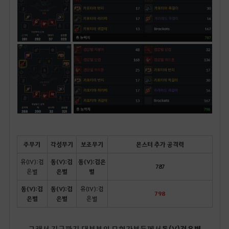
주무기
각성무기
보조무기
몬스터 추가 공격력
유(IV):검
동(V):검
동(V):검은
787
은별
은별
별
동(V):검
동(V):검
유(IV):검
798
은별
은별
은별