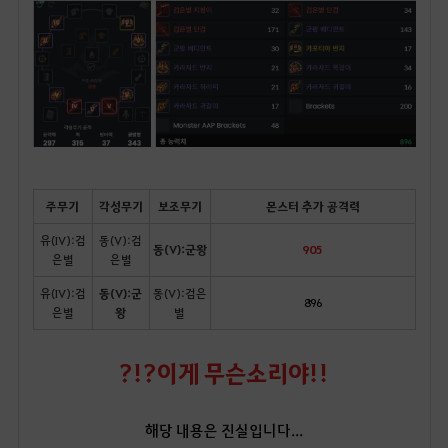
주무기
각성무기
보조무기
몬스터 추가 공격력
유(IV):검
동(V):검
동(V):군왕
905
은별
은별
유(IV):검
동(V):군
동(V):검은
896
은별
왕
별
?!?이게 무슨소리야!!
해당 내용은 진실입니다...