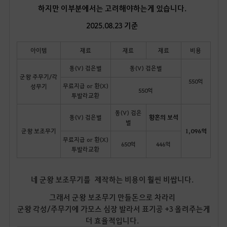
하지만 이부분에서는 고려해야하는게 있습니다.
2025.08.23 기준
아이템
재료
재료
재료
비용
동(V) 검은별
동(V) 검은별
군왕 주무기/각
550억
무료지급 or 환(X)
성무기
550억
투발라교환
동(V) 검은
동(V) 검은별
황혼의 보석
별
군왕 보조무기
1,096억
무료지급 or 환(X)
650억
446억
투발라교환
네 군왕 보조무기를 제작하는 비용이 훨씬 비쌉니다.
그래서 군왕 보조무기 만들돈으로 차라리
군왕 각성/주무기에 가모스 심장 발라서 표기공 +3 올려주는게
더 효율적입니다.