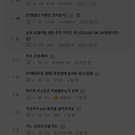
2022.12.20
16
85.5K
[GM]샨티
[진행중인 이벤트 모아보기]
28
2022.08.31
3
119.5K
[GM]메르브
초보 모험가를 위한 추천 가이드 리스트(2025-04-28 업데이트)
33
2022.04.07
11
108K
[GM]메르브
보조 군왕 제작.
1
20 시간 전
2
91
흑귀하양-KR
[아에테리온 생태] 흑정령에 침식된 검사/용병
0
2 일 전
0
112
다이호
하이퍼 부스트로 지원해주는거 요약
6
3 일 전
4
752
라젠닉트
각성무사 pve 콤보를 알아보아요
2
4 일 전
0
304
헤이
어느 선원의 보물지도.
2
4 일 전
0
388
흑귀하양-KR