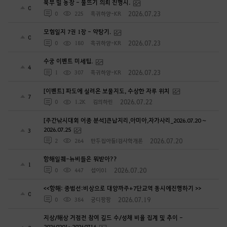
북부 밀 농장 - 물뜨기 의뢰 진행시.
0
2026.07.23
0
225
흑귀하양-KR
모험일지 7권 1장 - 약탕기.
0
2026.07.23
0
180
흑귀하양-KR
수궁 이벤트 미세팁.
4
2026.07.23
1
307
흑귀하양-KR
[이벤트] 파도에 실려온 보물지도, 수상한 자루 위치
7
2026.07.22
0
1.2K
김의하린
[주간낚시대회 어종 분석]큰납지리,아미아,자가사리_2026.07.20 ~
2026.07.25
3
2026.07.20
2
264
만두집아들I검사학개론
항해일퀘-뉴비들은 뭐받아??
1
2026.07.20
0
447
섭이01
<<항해: 중범선:비상으로 대양까주+7단교역 동시에진행하기 >>
0
2026.07.19
0
384
궁디팡팡
지상/해상 거점전 참여 길드 수/성채 비율 집계 및 추이 -
20260201~20260714