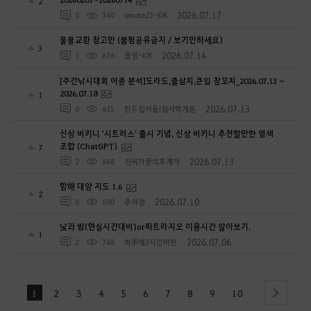
2
2026.07.17
0
340
omote23-KR
물물교환 참고만 (불펌공유금지 / 보기만하세요)
3
2026.07.14
1
676
춉찡-KR
[주간낚시대회 어종 분석]도라도,줄삼치,큰입 창꼬치_2026.07.13 ~
2026.07.18
1
2026.07.13
0
615
만두집아들I검사학개론
신상 비키니 '시트러스' 출시 기념, 신상 비키니 추천할만한 염색
조합 (ChatGPT)
7
2026.07.13
2
868
진씨가문의후계자
항해 대양 지도 1.6
2
2026.07.10
0
890
주아정
낮과 밤(현실시간대비)or파트라지오 이용시간 알아보기.
1
2026.07.06
2
748
하루에3시간미만
1
2
3
4
5
6
7
8
9
10
next