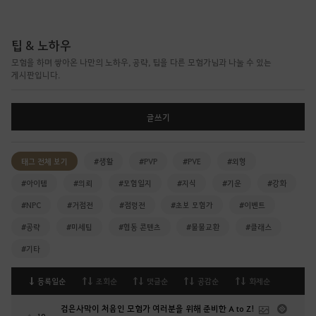
팁 & 노하우
모험을 하며 쌓아온 나만의 노하우, 공략, 팁을 다른 모험가님과 나눌 수 있는
게시판입니다.
글쓰기
태그 전체 보기
#생활
#PVP
#PVE
#외형
#아이템
#의뢰
#모험일지
#지식
#기운
#강화
#NPC
#거점전
#점령전
#초보 모험가
#이벤트
#공략
#미세팁
#협동 콘텐츠
#물물교환
#클래스
#기타
등록일순
조회순
댓글순
공감순
화제순
검은사막이 처음인 모험가 여러분을 위해 준비한 A to Z!
19