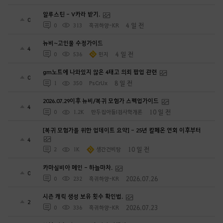
알루스틴 - V카라 받기.
0
4 일 전
0
313
흑귀하양-KR
뉴비~고인물 수정가이드
4
4 일 전
0
536
민지
gm노트에 나와있지 않은 4태고 의뢰 팝업 관련
0
8 일 전
1
350
PsCrUx
2026.07.29이후 뉴비/복귀 모험가 스펙업가이드
4
10 일 전
0
1.2K
만두집아들I검사학개론
[복귀 모험가를 위한 업데이트 요약] - 25년 칼페온 연회 이후부터
4
10 일 전
2
1K
생간건비탕
카마실비아 메인 - 하늘마차.
0
2026.07.26
0
232
흑귀하양-KR
시즌 캐릭 생성 보유 횟수 확인법.
2
2026.07.23
0
336
흑귀하양-KR