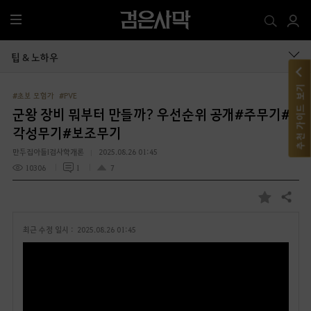
전
체
메
팁 & 노하우
뉴
추천 가이드 보기
#초보 모험가
#PVE
군왕 장비 뭐부터 만들까? 우선순위 공개#주무기#
각성무기#보조무기
만두집아들I검사학개론
2025.08.26 01:45
10306
1
7
공유하기
즐
겨
최근 수정 일시 :
2025.08.26 01:45
찾
기