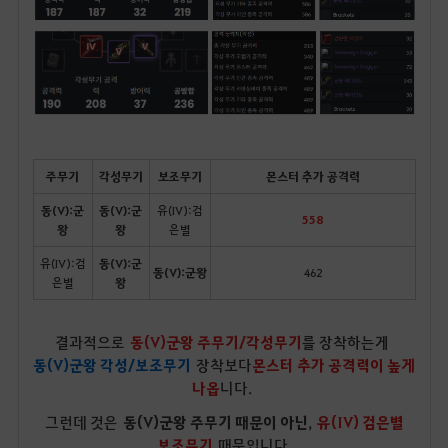
주무기
각성무기
보조무기
몬스터 추가 공격력
동(V):군
동(V):군
유(IV):검
558
왕
왕
은별
유(IV):검
동(V):군
동(V):군왕
462
은별
왕
결과적으로
동(V)군왕 주무기/각성무기
를 장착하는게
동(V)군왕 각성/보조무기
장착보다
몬스터 추가 공격력이 높게
나옵
니다.
그런데 것은
동(V)군왕 주무기 때문이 아닌
,
유(IV) 검은별
보조무기
때문입니다.