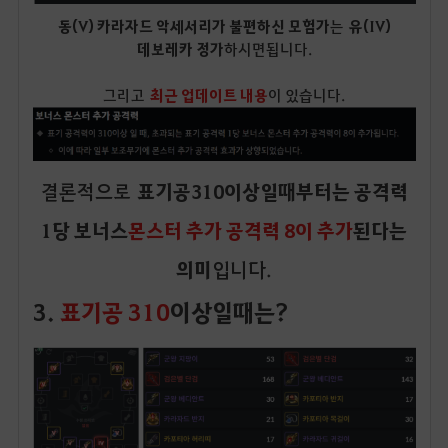
동(V) 카라자드 악세서리가 불편하신 모험가
는
유(IV)
데보레카 정가
하시면됩니다.
그리고
최근 업데이트 내용
이 있습니다.
결론적으로
표기공310이상일때부터는 공격력
1당 보너스
몬스터 추가 공격력 8이 추가
된다는
의미
입니다.
3.
표기공 310
이상일때는?