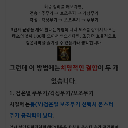
최종 정리를 해보자면,
전승
: 주무기 →
보조무기
→ 각성무기
각성
: 각성무기 →
보조무기
→ 주무기
3번째 군왕을 제작
할때는
아침의 나라 보스
를 잡아서 나오는
태초의 불씨 100개
모아서 얻으신다면,
조금 더 효율적으로
검은사막을 즐기실 수 있을거라 생각합니다.
그런데 이 방법에는
치명적인 결함
이 두 개
있습니다.
1. 검은별 주무기/각성무기/보조무기
시절에는
동(V)검은별 보조무기 선택시 몬스터
추가 공격력이 낮다
.
앞서 설명드린것처럼 해당내용은 사실로 몬스터 추가 공격력이