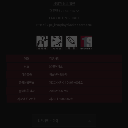
사업자 정보 확인
대표번호: 1661-8572
FAX : 031-935-0837
E-mail : pc_kr@playblackdesert.com
제명
검은사막
상호
㈜펄어비스
이용등급
청소년이용불가
등급분류번호
제CC-NP-140409-005호
등급분류 일자
2014년 4월 9일
제작업 신고번호
제2011-000002호
검은사막 -
한국