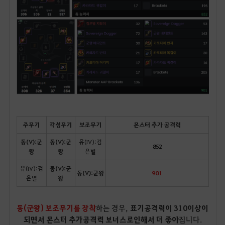
주무기
각성무기
보조무기
몬스터 추가 공격력
동(V):군
동(V):군
유(IV):검
852
왕
왕
은별
유(IV):검
동(V):군
동(V):군왕
901
은별
왕
동(군왕) 보조무기를 장착
하는 경우,
표기공격력이 310이상이
되면서 몬스터 추가공격력 보너스로인해서 더 좋아
집니다.