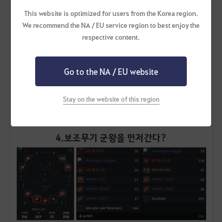
550억
정도이며,
This website is optimized for users from the Korea region.
보조무기를 군왕무기
제작시 필요한 은화는
약 1700억
We recommend the NA / EU service region to best enjoy the
[동(V)검은별 보조무기 X 2 , 카프라스의 돌 20,000개]
respective content.
즉, 스펙업을 위해서는
동(V)검은별 주무기를 군왕무기로
가는게 조금 더 현실
적입니다.
다만, 보통
이 위치에 계신 모험가
분들은
태초의 불씨
를 모으고
Go to the NA / EU website
있는 단계
일거라 생각합니다.
따라서 효율적으로 진행하기 위해서는 시간이 걸리더라도
한
Stay on the website of this region
부위는 태초의 불씨
로 가고
보조무기 군왕을 은화 모아서 가는걸 추천
드립니다.
4. 보조무기 군왕을 먼저간다?