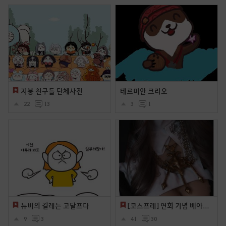
지붕 친구들 단체사진
테르미안 크리오
22
13
3
1
뉴비의 길레는 고달프다
[코스프레] 연회 기념 베아테 코스프레
9
3
41
30