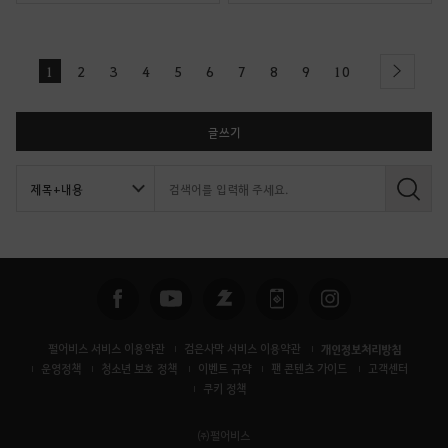
1
2
3
4
5
6
7
8
9
10
next
글쓰기
검
색
펄어비스 서비스 이용약관
검은사막 서비스 이용약관
개인정보처리방침
운영정책
청소년 보호 정책
이벤트 규약
팬 콘텐츠 가이드
고객센터
쿠키 정책
㈜펄어비스