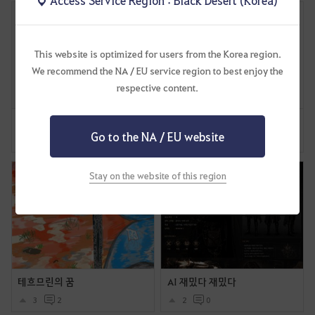
This website is optimized for users from the Korea region.
We recommend the NA / EU service region to best enjoy the
respective content.
초상화 업데이트
사냥터에서 기사 딸피까지 만들었는데 길드원이 와서 말버프 주다가 어그로 넘어가서 몬스토 피통이 초기화 된 만화
Go to the NA / EU website
5
0
10
4
Stay on the website of this region
테흐므린의 꿈
AI 재밌다 재밌다
3
2
2
0