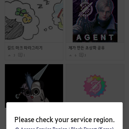
길드 마크 따라그리기
제가 만든 초상화 공유
3
1
6
3
검은사막 캐릭터 프로필 얌비얌 시리즈
검사런_에이전트 추가
Please check your service region.
7
3
7
8
Access Service Region : Black Desert (Korea)