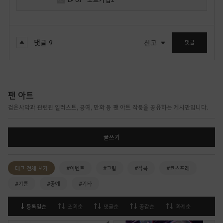
댓글
9
신고
댓글
팬 아트
검은사막과 관련된 일러스트, 공예, 만화 등 팬 아트 작품을 공유하는 게시판입니다.
글쓰기
태그 전체 보기
#이벤트
#그림
#작곡
#코스프레
#카툰
#공예
#기타
등록일순
조회순
댓글순
공감순
화제순