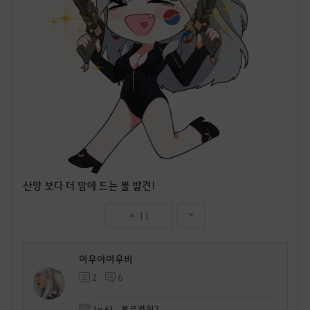
산양 보다 더 맘에 드는 뿔 발견!
11
여우야여우비
2
6
Lv
61
뽀르카칩2