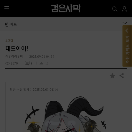
전
체
메
팬 아트
뉴
추천 가이드 보기
#그림
데드아이!
여우야여우비
2025.09.01 04:14
2670
9
11
공유하기
즐
겨
최근 수정 일시 :
2025.09.01 04:14
찾
기