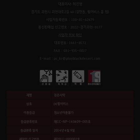
대표이사: 허진영
경기도 과천시 과천대로2길 48 (갈현동, 펄어비스 홈 원)
사업자등록번호 : 138-81-62479
통신판매업 신고번호 : 2022-경기과천-0177
사업자 정보 확인
대표번호: 1661-8572
FAX : 031-935-0837
E-mail : pc_kr@playblackdesert.com
제명
검은사막
상호
㈜펄어비스
이용등급
청소년이용불가
등급분류번호
제CC-NP-140409-005호
등급분류 일자
2014년 4월 9일
제작업 신고번호
제2011-000002호