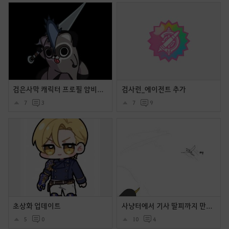
검은사막 캐릭터 프로필 얌비얌 시리즈
검사런_에이전트 추가
7
3
7
9
초상화 업데이트
사냥터에서 기사 딸피까지 만들었는데 길드원이 와서 말버프 주다가 어그로 넘어가서 몬스토 피통이 초기화 된 만화
5
0
10
4