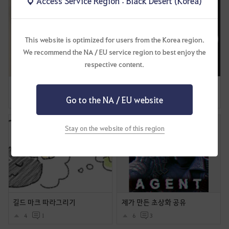
Access Service Region : Black Desert (Korea)
This website is optimized for users from the Korea region.
We recommend the NA / EU service region to best enjoy the
respective content.
야호~
내맘대로 볼빵빵클래스(초상화) 에이전트 추가
Go to the NA / EU website
0
0
5
2
Stay on the website of this region
길드 마크 따라그리기
제가 만든 초상화 공유
4
1
6
3