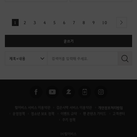
1
2
3
4
5
6
7
8
9
10
next
글쓰기
검
색
펄어비스 서비스 이용약관
검은사막 서비스 이용약관
개인정보처리방침
운영정책
청소년 보호 정책
이벤트 규약
팬 콘텐츠 가이드
고객센터
쿠키 정책
㈜펄어비스