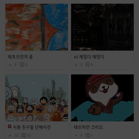
테흐므린의 꿈
AI 재밌다 재밌다
3
2
2
0
지붕 친구들 단체사진
테르미안 크리오
22
13
3
1