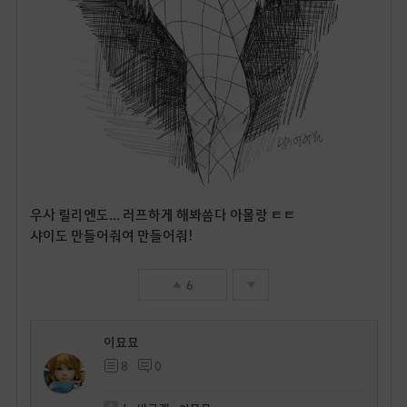
우사 릴리엔도... 러프하게 해봐씀다 아몰랑 ㅌㅌ
샤이도 만들어줘여 만들어줘!
6
이묘묘
8
0