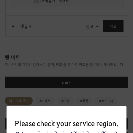
Lv
비공개
이묘묘
댓글
4
신고
댓글
팬 아트
검은사막과 관련된 일러스트, 공예, 만화 등 팬 아트 작품을 공유하는 게시판입니다.
글쓰기
태그 전체 보기
#이벤트
#그림
#작곡
#코스프레
#카툰
#공예
#기타
Please check your service region.
등록일순
조회순
댓글순
공감순
화제순