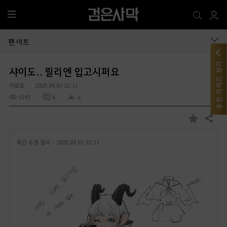
전
체
메
팬 아트
뉴
추천 가이드 보기
샤이도.. 릴리엔 입고시퍼요
이묘묘
2025.09.01 22:11
1593
4
6
공유하기
즐
겨
최근 수정 일시 :
2025.09.01 22:11
찾
기