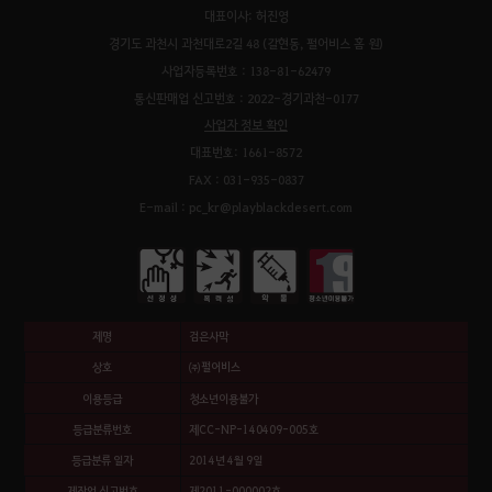
대표이사: 허진영
경기도 과천시 과천대로2길 48 (갈현동, 펄어비스 홈 원)
사업자등록번호 : 138-81-62479
통신판매업 신고번호 : 2022-경기과천-0177
사업자 정보 확인
대표번호: 1661-8572
FAX : 031-935-0837
E-mail : pc_kr@playblackdesert.com
제명
검은사막
상호
㈜펄어비스
이용등급
청소년이용불가
등급분류번호
제CC-NP-140409-005호
등급분류 일자
2014년 4월 9일
제작업 신고번호
제2011-000002호