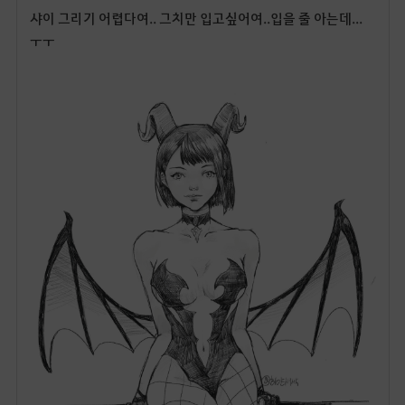
샤이 그리기 어렵다여.. 그치만 입고싶어여..입을 줄 아는데...
ㅜㅜ