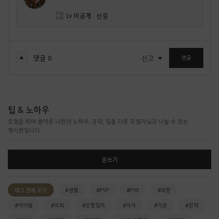
Lv
비공개
신길
댓글
0
신고
댓글
팁 & 노하우
모험을 하며 쌓아온 나만의 노하우, 공략, 팁을 다른 모험가님과 나눌 수 있는
게시판입니다.
글쓰기
태그 전체 보기
#생활
#PVP
#PVE
#외형
#아이템
#의뢰
#모험일지
#지식
#기운
#강화