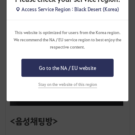
알림>
Access Service Region : Black Desert (Korea)
다음과 같은 알림창을 받아보거나 모바일
This website is optimized for users from the Korea region.
We recommend the NA / EU service region to best enjoy the
디스코드에서도 알림을 받아보실수 있습니다.
respective content.
Go to the NA / EU website
Stay on the website of this region
<음성채팅방>