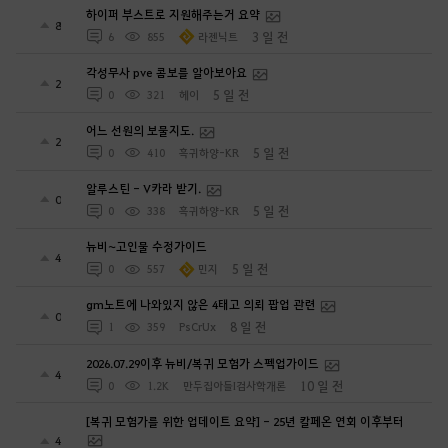
하이퍼 부스트로 지원해주는거 요약
8
3 일 전
6
855
라젠닉트
각성무사 pve 콤보를 알아보아요
2
5 일 전
0
321
헤이
어느 선원의 보물지도.
2
5 일 전
0
410
흑귀하양-KR
알루스틴 - V카라 받기.
0
5 일 전
0
338
흑귀하양-KR
뉴비~고인물 수정가이드
4
5 일 전
0
557
민지
gm노트에 나와있지 않은 4태고 의뢰 팝업 관련
0
8 일 전
1
359
PsCrUx
2026.07.29이후 뉴비/복귀 모험가 스펙업가이드
4
10 일 전
0
1.2K
만두집아들I검사학개론
[복귀 모험가를 위한 업데이트 요약] - 25년 칼페온 연회 이후부터
4