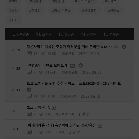
#NPC
#거점전
#점령전
#초보 모험가
#이벤트
#공략
#미세팁
#협동 콘텐츠
#물물교환
#클래스
#기타
등록일순
조회순
댓글순
공감순
화제순
검은사막이 처음인 모험가 여러분을 위해 준비한 A to Z!
19
2022.12.20
16
85.5K
[GM]샨티
[진행중인 이벤트 모아보기]
28
2022.08.31
3
119.6K
[GM]메르브
초보 모험가를 위한 추천 가이드 리스트(2025-04-28 업데이트)
33
2022.04.07
11
108K
[GM]메르브
보조 군왕 제작.
1
1 일 전
2
112
흑귀하양-KR
[아에테리온 생태] 흑정령에 침식된 검사/용병
0
2 일 전
0
147
다이호