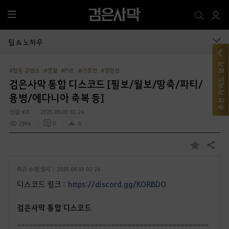
전
체
메
팁 & 노하우
뉴
추천 가이드 보기
#협동 콘텐츠
#생활
#PVE
#거점전
#점령전
검은사막 통합 디스코드 [필보/월보/땅축/파티/
용병/에다니아 축복 등]
신길-KR
2025.09.03 02:24
2894
0
0
공유하기
즐
겨
최근 수정 일시 :
2025.09.03 02:24
찾
기
디스코드 링크 :
https://discord.gg/KORBDO
검은사막 통합 디스코드
-----------------------------------------------