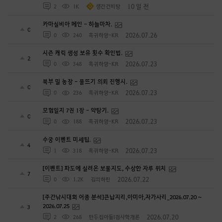
10 일 전
2
1K
생간건비탕
카마실비아 메인 - 하늘마차.
0
2026.07.26
0
240
흑귀하양-KR
시즌 캐릭 생성 보유 횟수 확인법.
2
2026.07.23
0
348
흑귀하양-KR
북부 밀 농장 - 물뜨기 의뢰 진행시.
0
2026.07.23
0
236
흑귀하양-KR
모험일지 7권 1장 - 약탕기.
0
2026.07.23
0
188
흑귀하양-KR
수궁 이벤트 미세팁.
4
2026.07.23
1
318
흑귀하양-KR
[이벤트] 파도에 실려온 보물지도, 수상한 자루 위치
7
2026.07.22
0
1.2K
김의하린
[주간낚시대회 어종 분석]큰납지리,아미아,자가사리_2026.07.20 ~
2026.07.25
3
2026.07.20
2
268
만두집아들I검사학개론