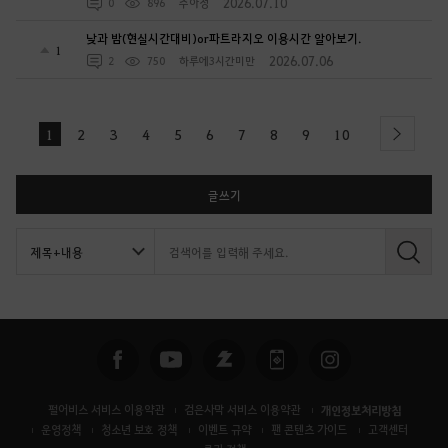
2026.07.10
0
896
주아정
낮과 밤(현실시간대비)or파트라지오 이용시간 알아보기.
1
2026.07.06
2
750
하루에3시간미만
1
2
3
4
5
6
7
8
9
10
next
글쓰기
검
색
펄어비스 서비스 이용약관
검은사막 서비스 이용약관
개인정보처리방침
운영정책
청소년 보호 정책
이벤트 규약
팬 콘텐츠 가이드
고객센터