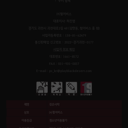
쿠키 정책
㈜펄어비스
대표이사: 허진영
경기도 과천시 과천대로2길 48 (갈현동, 펄어비스 홈 원)
사업자등록번호 : 138-81-62479
통신판매업 신고번호 : 2022-경기과천-0177
사업자 정보 확인
대표번호: 1661-8572
FAX : 031-935-0837
E-mail : pc_kr@playblackdesert.com
제명
검은사막
상호
㈜펄어비스
이용등급
청소년이용불가