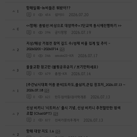
항해일퀘-뉴비들은 뭐받아??
1
2026.07.20
0
454
섭이01
<<항해: 중범선:비상으로 대양까주+7단교역 동시에진행하기 >>
0
2026.07.19
0
394
궁디팡팡
지상/해상 거점전 참여 길드 수/성채 비율 집계 및 추이 -
20260201~20260714
2
2026.07.17
0
346
omote23-KR
물물교환 참고만 (불펌공유금지 / 보기만하세요)
3
2026.07.14
1
679
춉찡-KR
[주간낚시대회 어종 분석]도라도,줄삼치,큰입 창꼬치_2026.07.13 ~
2026.07.18
1
2026.07.13
0
621
만두집아들I검사학개론
신상 비키니 '시트러스' 출시 기념, 신상 비키니 추천할만한 염색
조합 (ChatGPT)
7
2026.07.13
2
877
진씨가문의후계자
항해 대양 지도 1.6
2