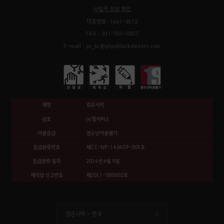
사업자 정보 확인
대표번호: 1661-8572
FAX : 031-935-0837
E-mail : pc_kr@playblackdesert.com
제명
검은사막
상호
㈜펄어비스
이용등급
청소년이용불가
등급분류번호
제CC-NP-140409-005호
등급분류 일자
2014년 4월 9일
제작업 신고번호
제2011-000002호
검은사막 -
한국