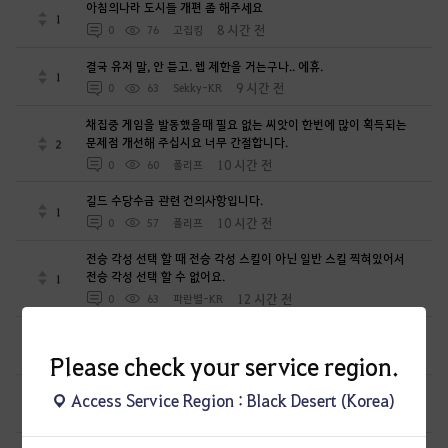
아침의나라 도시들 개편 좀 해주세요
1
8 시간 전
0
76
고집킹
결국 유저 말, 안 듣고. 렙 제한을 거는구나.. 에휴.
1
9 시간 전
0
63
Sekky-KR
채집중 게임을 발동했을때 필요 없는 씨앗이 한번에 많이 획득되는
문제점 개선해 주십시요 너무 간절합니다.
2
10 시간 전
0
60
폴리프
길드 수당수금 관련 건의사항입니다.
1
10 시간 전
0
57
폴리프
전승 각성 선택 할 때 전승 각성 스킬이 아닌 일반 스킬 찍혀있어서
전승 각성 선택 할 수 없어요.
1
12 시간 전
0
63
파란별-KR
크로그달로그 외형은 도대체 언제 출시하는겁니꽈??예??
0
12 시간 전
0
52
낭만가이
Please check your service region.
새벽의 정수 1:1교환 반대로도 가능하게해주세요
Access Service Region : Black Desert (Korea)
0
14 시간 전
0
38
기모지한밤