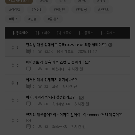
태그 전체 보기
#생활
#PVP
#PVE
#외형
#아이템
#거점전
#점령전
#편의성
#콘텐츠
#버그
#연출
#클래스
등록일순
조회순
댓글순
공감순
화제순
편의성 개선 업데이트 목록(2026. 08.03 최종 업데이트)
7
2025.11.17
4
62.1K
[GM]메르브
에이전트 강:칠흑 가루 스킬 딜 들어가나요?
0
4 시간 전
0
20
네옴시티
아처는 대체 언제까지 유기하나요?
1
6 시간 전
0
32
꼬물
이거, 왜이리 빡쎄게 설정한거죠? ''
0
6 시간 전
0
80
흑귀하양-KR
인게임 캐선중에? 아~ 어쩌란 말이야.. 이~xxxxx (노래 제목이?)
0
7 시간 전
0
62
Sekky-KR