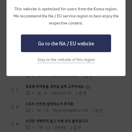
세라핌 마르니스트 의상 추가해주세요
0
15 시간 전
0
26
피치
This website is optimized for users from the Korea region.
We recommend the NA / EU service region to best enjoy the
<나만의 메이드> 컨텐츠 보완점
0
respective content.
15 시간 전
0
72
SAGEMON
보스템 사용처 제공이 필요합니다.
1
20 시간 전
0
53
밤이면밤마다
Go to the NA / EU website
[급질문] 런처 에러? 이거 왜 뜨는거임?
1
23 시간 전
0
54
Sekky-KR
Stay on the website of this region
소설쓰고있는 유저 무량진경입니다.
5
1 일 전
0
78
천지의재림무량진경
흑표범 반려동물 꼬리좀 길게 고쳐주세요
1
1 일 전
0
60
아라시츠키-KR
스토리 안뜨게 설정하는거 추가좀
5
1 일 전
1
124
째진눈이라째송합니다-KR
시간은 어제까지 줬고 이제 조치 들어갑니다
8
1 일 전
11
113
공짜안됨