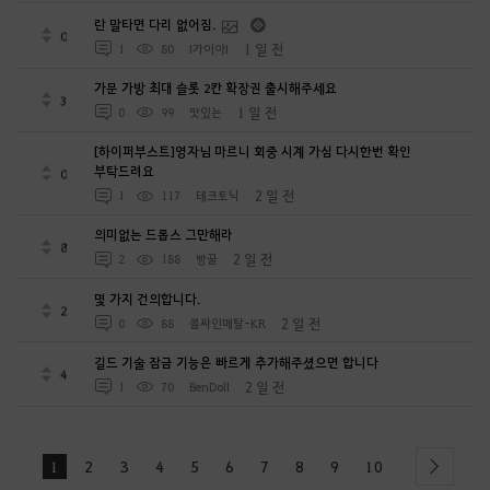
란 말타면 다리 없어짐.
0
1 일 전
1
80
I가이아I
가문 가방 최대 슬롯 2칸 확장권 출시해주세요
3
1 일 전
0
99
맛있는
[하이퍼부스트]영자님 마르니 회중 시계 가심 다시한번 확인
부탁드려요
0
2 일 전
1
117
테크토닉
의미없는 드롭스 그만해라
8
2 일 전
2
188
빵꿀
몇 가지 건의합니다.
2
2 일 전
0
88
콜싸인메탈-KR
길드 기술 잠금 기능은 빠르게 추가해주셨으면 합니다
4
2 일 전
1
70
BenDoll
1
2
3
4
5
6
7
8
9
10
next