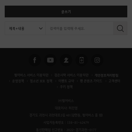
글쓰기
검
색
펄어비스 서비스 이용약관
검은사막 서비스 이용약관
개인정보처리방침
운영정책
청소년 보호 정책
이벤트 규약
팬 콘텐츠 가이드
고객센터
쿠키 정책
㈜펄어비스
대표이사: 허진영
경기도 과천시 과천대로2길 48 (갈현동, 펄어비스 홈 원)
사업자등록번호 : 138-81-62479
통신판매업 신고번호 : 2022-경기과천-0177