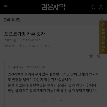
전
체
메
건의 게시판
뉴
추천 가이드 보기
모르코가방 칸수 증가
카르고니안
2025.09.06 15:01
1776
0
0
0
공유하기
즐
겨
최근 수정 일시 :
2025.09.06 15:01
찾
기
250여펄을 들여서 구매했는데 생활과 사냥 장비 교체가 안되서
또 인벤을 열어야 하는게 맞는건가 싶습니다.
돈을 들였는데 불편한것은 설계가 잘못된 것이 아닌가 합니다.
한번 클릭으로 장비교체가 가능하도록 칸 증가 부탁드립니다.
0
0