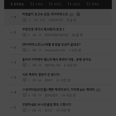
등록일순
조회순
댓글순
공감순
화제순
막힘없이 초고속 성장, 하이퍼부스트
6
8 일 전
11
2.5K
[GM]로아닌
무량진경 대지서 제20경의 등장 2
0
26 분 전
0
10
천지의재림무량진경
[하이퍼부스트] 61레벨 동검별 보상이 없네요?
0
1 시간 전
2
19
Hemination-KR
올비아 아카데미 퀘스트에서 캐릭터 이동.. 문제 있어요.
0
6 시간 전
1
58
일리아노-KR
시즌 캐릭터 생성이 안 됩니다.
0
11 시간 전
1
64
란미녀
🥔감자타임즈[인물] 예쁜 캐릭터보다, 기억에 남는 캐릭터
9
14 시간 전
6
79
감자타임즈
안녕하세요 59 시즌졸업 멘토 구합니다
0
15 시간 전
0
55
찬크크