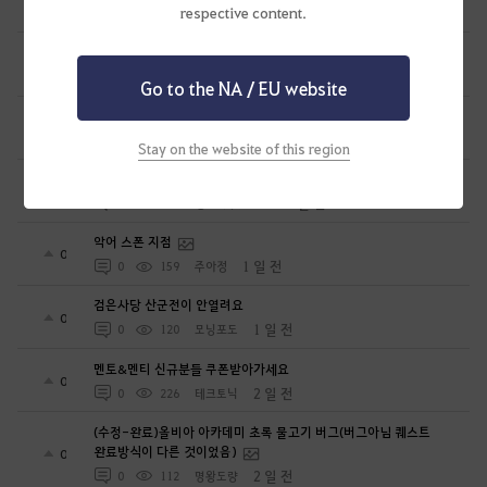
respective content.
1 일 전
1
118
ROK대테러특임단
2년전 그일 같은건 이제 없겠죠?
0
1 일 전
0
178
보셈84
Go to the NA / EU website
꿈둠 업화스킬 사냥터에서 안써지는데 패치됐어요?
0
1 일 전
0
50
새벽의기쁨-KR
Stay on the website of this region
하이퍼 부스트 이벤트 평가
3
1 일 전
1
157
황금나무숲-KR
악어 스폰 지점
0
1 일 전
0
159
주아정
검은사당 산군전이 안열려요
0
1 일 전
0
120
모닝포도
멘토&멘티 신규분들 쿠폰받아가세요
0
2 일 전
0
226
테크토닉
(수정-완료)올비아 아카데미 초록 물고기 버그(버그아님 퀘스트
완료방식이 다른 것이었음)
0
2 일 전
0
112
명왕도량