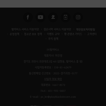
펄어비스 서비스 이용약관
검은사막 서비스 이용약관
개인정보처리방침
운영정책
청소년 보호 정책
이벤트 규약
팬 콘텐츠 가이드
고객센터
쿠키 정책
㈜펄어비스
대표이사: 허진영
경기도 과천시 과천대로2길 48 (갈현동, 펄어비스 홈 원)
사업자등록번호 : 138-81-62479
통신판매업 신고번호 : 2022-경기과천-0177
사업자 정보 확인
대표번호: 1661-8572
FAX : 031-935-0837
E-mail : pc_kr@playblackdesert.com