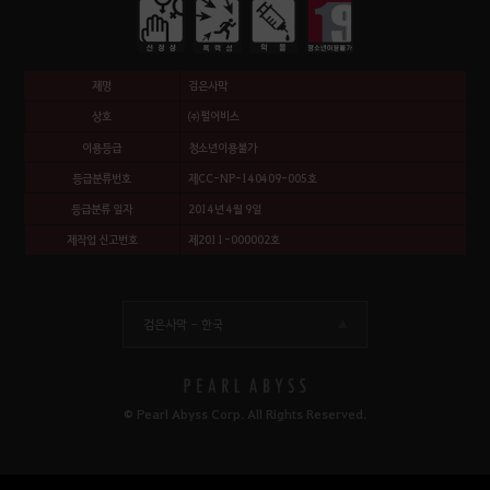
제명
검은사막
상호
㈜펄어비스
이용등급
청소년이용불가
등급분류번호
제CC-NP-140409-005호
등급분류 일자
2014년 4월 9일
제작업 신고번호
제2011-000002호
검은사막 -
한국
© Pearl Abyss Corp. All Rights Reserved.