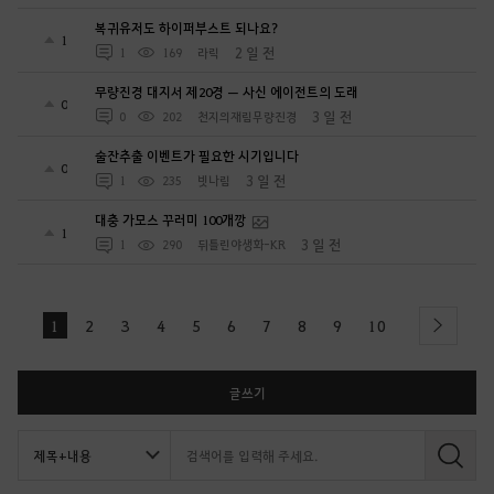
복귀유저도 하이퍼부스트 되나요?
1
2 일 전
1
169
라릭
무량진경 대지서 제20경 — 사신 에이전트의 도래
0
3 일 전
0
202
천지의재림무량진경
술잔추출 이벤트가 필요한 시기입니다
0
3 일 전
1
235
빗나림
대충 가모스 꾸러미 100개깡
1
3 일 전
1
290
뒤틀린야생화-KR
1
2
3
4
5
6
7
8
9
10
next
글쓰기
검
색