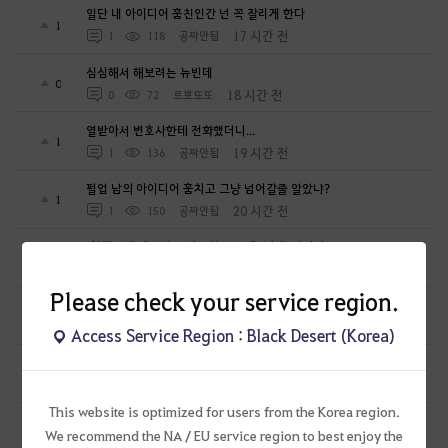
일단 내 아이디어 훔친인간 넌 꼭 잘리게 한다
1
17 시간 전
1
118
공짜안됨
심심해서 해보려는 뉴빈데
0
18 시간 전
0
72
로뽀또또
열받아서 변호사한테 전화했더니...
1
19 시간 전
1
136
공짜안됨
펄업 남의 아이디어 훔치고 그냥 넘어갈줄 알았냐?
1
20 시간 전
1
150
공짜안됨
[항해일퀘]매일밤 10시10분 꿈속에서호로 같이가요
0
23 시간 전
0
58
미리내ES
Please check your service region.
무량진경 대지서 제20경의 등장
0
1 일 전
0
115
천지의재림무량진경
Access Service Region : Black Desert (Korea)
공333에서 스펙업 질문 있습니다
1
1 일 전
2
71
주황악어
This website is optimized for users from the Korea region.
복귀 유저 이며 지금 물물교환 어려움 있습니다..~_~.;;;일괄 넣는게
We recommend the NA / EU service region to best enjoy the
0