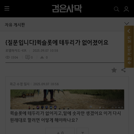
전
체
메
자유 게시판
뉴
추천 가이드 보기
{질문입니다]퀵슬롯에 테두리가 없어졌어요
로델하자드-KR
2025.09.07 10:58
1504
0
0
공유하기
즐
겨
최근 수정 일시 :
2025.09.07 10:58
찾
기
퀵슬롯에 테두리가 없어지고,밑에 숫자만 생겼어요 이거 다시
원래대로 할려면 어떻게 해야하나요?
0