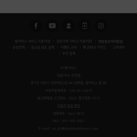
색
펄어비스 서비스 이용약관
검은사막 서비스 이용약관
개인정보처리방침
운영정책
청소년 보호 정책
이벤트 규약
팬 콘텐츠 가이드
고객센터
쿠키 정책
㈜펄어비스
대표이사: 허진영
경기도 과천시 과천대로2길 48 (갈현동, 펄어비스 홈 원)
사업자등록번호 : 138-81-62479
통신판매업 신고번호 : 2022-경기과천-0177
사업자 정보 확인
대표번호: 1661-8572
FAX : 031-935-0837
E-mail : pc_kr@playblackdesert.com