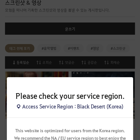
스크린샷 & 영상
모험을 떠나며 기록한 스크린샷과 영상을 뽐낼 수 있는 게시판입니다.
글쓰기
태그 전체 보기
#음악앨범
#이벤트
#영상
#스크린샷
등록일순
조회순
댓글순
공감순
화제순
Please check your service region.
Access Service Region : Black Desert (Korea)
세라핌 심판 염색했습니다
말 이름이 독특하거나 세련되거나 (내 말들의 이름을 소개합니다.
This website is optimized for users from the Korea region.
1
1
0
0
We recommend the NA / EU service region to best enjoy the