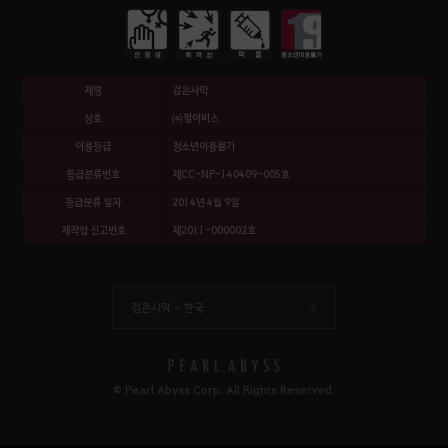
제명
검은사막
상호
㈜펄어비스
이용등급
청소년이용불가
등급분류번호
제CC-NP-140409-005호
등급분류 일자
2014년 4월 9일
제작업 신고번호
제2011-000002호
검은사막 -
한국
© Pearl Abyss Corp. All Rights Reserved.