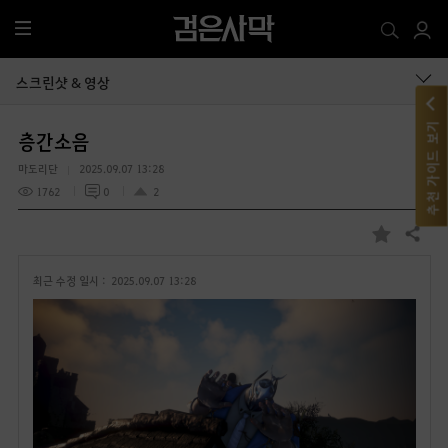
전
체
메
스크린샷 & 영상
뉴
추천 가이드 보기
층간소음
마도리단
2025.09.07 13:28
1762
0
2
공유하기
즐
겨
최근 수정 일시 :
2025.09.07 13:28
찾
기