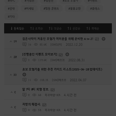
#NPC
#거점전
#점령전
#초보 모험가
#이벤트
#공략
#미세팁
#협동 콘텐츠
#물물교환
#클래스
#기타
등록일순
조회순
댓글순
공감순
화제순
검은사막이 처음인 모험가 여러분을 위해 준비한 A to Z!
19
2022.12.20
16
85.6K
[GM]샨티
[진행중인 이벤트 모아보기]
28
2022.08.31
3
119.6K
[GM]메르브
초보 모험가를 위한 추천 가이드 리스트(2025-04-28 업데이트)
33
2022.04.07
11
108.1K
[GM]메르브
말 7티 8티 외형 정보.
0
4 시간 전
0
68
흑귀하양-KR
자렛의 해결사.
0
4 시간 전
0
58
흑귀하양-KR