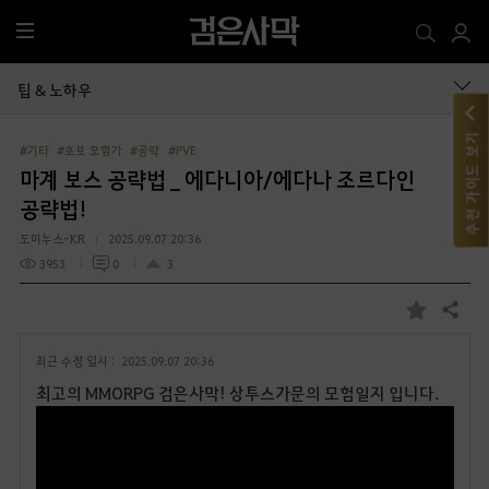
전
체
메
팁 & 노하우
뉴
추천 가이드 보기
#기타
#초보 모험가
#공략
#PVE
마계 보스 공략법 _ 에다니아/에다나 조르다인
공략법!
도미누스-KR
2025.09.07 20:36
3953
0
3
공유하기
즐
겨
최근 수정 일시 :
2025.09.07 20:36
찾
기
최고의 MMORPG 검은사막! 상투스가문의 모험일지 입니다.