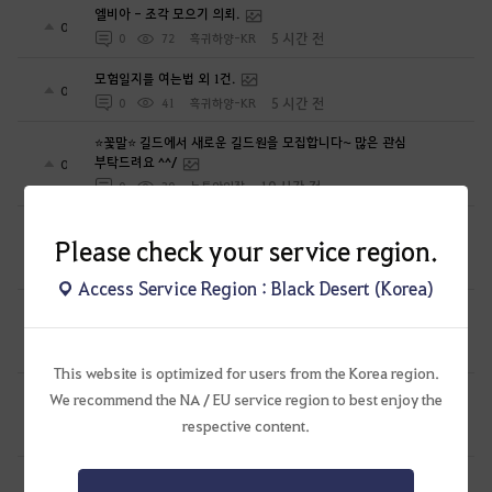
엘비아 - 조각 모으기 의뢰.
0
5 시간 전
0
72
흑귀하양-KR
모험일지를 여는법 외 1건.
0
5 시간 전
0
41
흑귀하양-KR
⭐꽃말⭐ 길드에서 새로운 길드원을 모집합니다~ 많은 관심
부탁드려요 ^^/
0
10 시간 전
0
30
뉴튼아이작
신규 악세 루트에 따른 비용 계산표 #에크레타#아페론#카라자드#
Please check your service region.
데보레카
0
10 시간 전
0
117
만두집아들I검사학개론
Access Service Region : Black Desert (Korea)
하이퍼부스트 완벽 가이드[시즌 졸업 부터 공방합 750까지] _
21시간 26분 컷 성장 루트 총정리
3
1 일 전
0
267
만두집아들I검사학개론
This website is optimized for users from the Korea region.
26년 8월 이후 갱신된 보너스 표기 공격력, 방어력 구간 보너스
We recommend the NA / EU service region to best enjoy the
수치. 공격력 구간, 방어력 구간/ 공구간, 방구간
0
respective content.
1 일 전
0
138
아리옥
보조 군왕 제작.
1