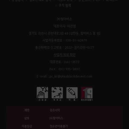
쿠키 정책
㈜펄어비스
대표이사: 허진영
경기도 과천시 과천대로2길 48 (갈현동, 펄어비스 홈 원)
사업자등록번호 : 138-81-62479
통신판매업 신고번호 : 2022-경기과천-0177
사업자 정보 확인
대표번호: 1661-8572
FAX : 031-935-0837
E-mail : pc_kr@playblackdesert.com
제명
검은사막
상호
㈜펄어비스
이용등급
청소년이용불가