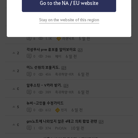
Go to the NA / EU website
3 일 전
2
157
흑귀하양-KR
[아에테리온 생태] 흑정령에 침식된 검사/용병
0
Stay on the website of this region
4 일 전
0
205
다이호
하이퍼 부스트로 지원해주는거 요약
8
5 일 전
6
1.1K
라젠닉트
각성무사 pve 콤보를 알아보아요
2
6 일 전
0
346
헤이
어느 선원의 보물지도.
2
6 일 전
0
456
흑귀하양-KR
알루스틴 - V카라 받기.
0
6 일 전
0
389
흑귀하양-KR
뉴비~고인물 수정가이드
5
6 일 전
0
612
민지
gm노트에 나와있지 않은 4태고 의뢰 팝업 관련
0
10 일 전
1
374
PsCrUx