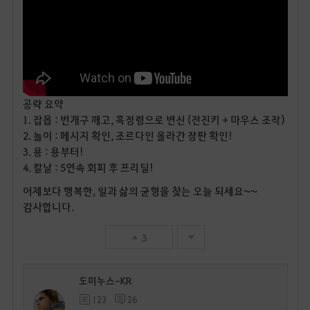
공략 요약
1. 잡몹 : 번개구 깨고, 흑정령으로 변신 (전진키 + 마우스 조작)
2. 놀이 : 메시지 확인, 조르다인 올라간 장판 확인!
3. 용 : 용부터!
4. 칼날 : 5연속 회피 후 프리딜!
어제보다 행복한, 일과 삶의 균형을 찾는 오늘 되세요~~
감사합니다.
3
도미누스-KR
123
26