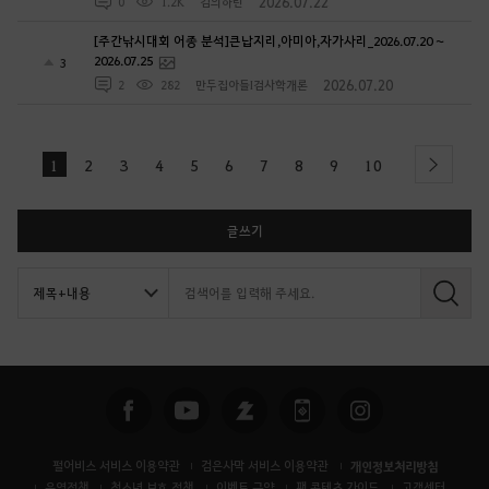
2026.07.22
0
1.2K
김의하린
[주간낚시대회 어종 분석]큰납지리,아미아,자가사리_2026.07.20 ~
2026.07.25
3
2026.07.20
2
282
만두집아들I검사학개론
1
2
3
4
5
6
7
8
9
10
next
글쓰기
검
색
펄어비스 서비스 이용약관
검은사막 서비스 이용약관
개인정보처리방침
운영정책
청소년 보호 정책
이벤트 규약
팬 콘텐츠 가이드
고객센터