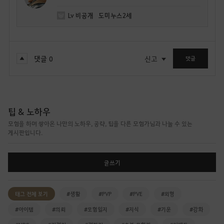
Lv
비공개
도미누스2세
댓글
0
신고
댓글
팁 & 노하우
모험을 하며 쌓아온 나만의 노하우, 공략, 팁을 다른 모험가님과 나눌 수 있는
게시판입니다.
글쓰기
태그 전체 보기
#생활
#PVP
#PVE
#외형
#아이템
#의뢰
#모험일지
#지식
#기운
#강화