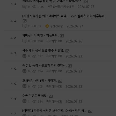
2026.07.29이후 뉴비/복귀 모험가 스펙업가이드
4
2026.07.27
0
1.2K
만두집아들I검사학개론
[복귀 모험가를 위한 업데이트 요약] - 25년 칼페온 연회 이후부터
4
2026.07.27
2
1K
생간건비탕
카마실비아 메인 - 하늘마차.
0
2026.07.26
0
270
흑귀하양-KR
시즌 캐릭 생성 보유 횟수 확인법.
2
2026.07.23
0
377
흑귀하양-KR
북부 밀 농장 - 물뜨기 의뢰 진행시.
0
2026.07.23
0
254
흑귀하양-KR
모험일지 7권 1장 - 약탕기.
0
2026.07.23
0
205
흑귀하양-KR
수궁 이벤트 미세팁.
4
2026.07.23
1
334
흑귀하양-KR
[이벤트] 파도에 실려온 보물지도, 수상한 자루 위치
7