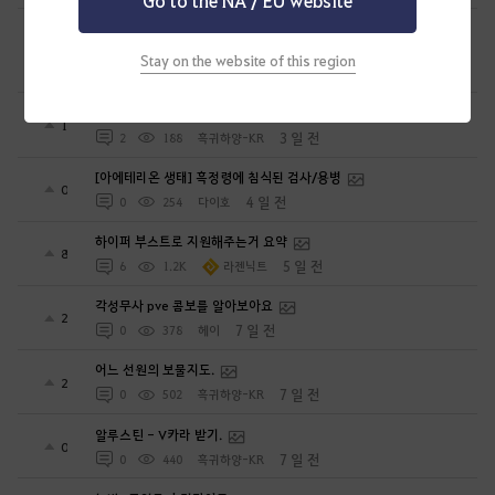
26년 8월 이후 갱신된 보너스 표기 공격력, 방어력 구간 보너스
수치. 공격력 구간, 방어력 구간/ 공구간, 방구간
0
Stay on the website of this region
2 일 전
0
175
아리옥
보조 군왕 제작.
1
3 일 전
2
188
흑귀하양-KR
[아에테리온 생태] 흑정령에 침식된 검사/용병
0
4 일 전
0
254
다이호
하이퍼 부스트로 지원해주는거 요약
8
5 일 전
6
1.2K
라젠닉트
각성무사 pve 콤보를 알아보아요
2
7 일 전
0
378
헤이
어느 선원의 보물지도.
2
7 일 전
0
502
흑귀하양-KR
알루스틴 - V카라 받기.
0
7 일 전
0
440
흑귀하양-KR