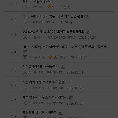
뉴비~고인물 수정가이드
5
7 일 전
0
652
민지
gm노트에 나와있지 않은 4태고 의뢰 팝업 관련
0
10 일 전
1
403
PsCrUx
2026.07.29이후 뉴비/복귀 모험가 스펙업가이드
4
2026.07.27
0
1.2K
만두집아들I검사학개론
[복귀 모험가를 위한 업데이트 요약] - 25년 칼페온 연회 이후부터
4
2026.07.27
2
1.1K
생간건비탕
카마실비아 메인 - 하늘마차.
0
2026.07.26
0
292
흑귀하양-KR
시즌 캐릭 생성 보유 횟수 확인법.
2
2026.07.23
0
416
흑귀하양-KR
북부 밀 농장 - 물뜨기 의뢰 진행시.
0
2026.07.23
0
278
흑귀하양-KR
모험일지 7권 1장 - 약탕기.
0