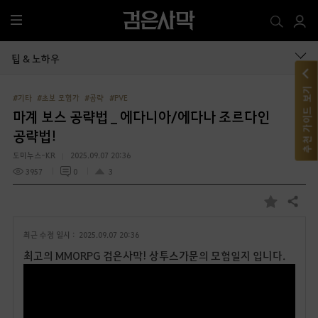
전
체
메
팁 & 노하우
뉴
추천 가이드 보기
#기타
#초보 모험가
#공략
#PVE
마계 보스 공략법 _ 에다니아/에다나 조르다인
공략법!
도미누스-KR
2025.09.07 20:36
3957
0
3
공유하기
즐
겨
최근 수정 일시 :
2025.09.07 20:36
찾
기
최고의 MMORPG 검은사막! 상투스가문의 모험일지 입니다.