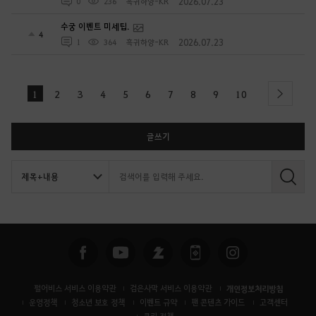
2026.07.23
0
236
흑귀하양-KR
수궁 이벤트 미세팁.
4
2026.07.23
1
364
흑귀하양-KR
1
2
3
4
5
6
7
8
9
10
next
글쓰기
검
색
펄어비스 서비스 이용약관
검은사막 서비스 이용약관
개인정보처리방침
운영정책
청소년 보호 정책
이벤트 규약
팬 콘텐츠 가이드
고객센터