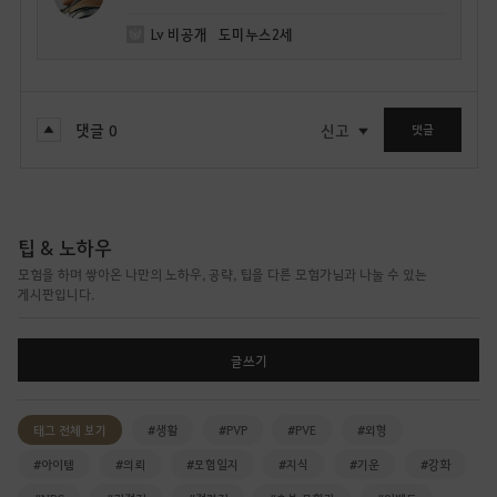
Lv
비공개
도미누스2세
댓글
0
신고
댓글
팁 & 노하우
모험을 하며 쌓아온 나만의 노하우, 공략, 팁을 다른 모험가님과 나눌 수 있는
게시판입니다.
글쓰기
태그 전체 보기
#생활
#PVP
#PVE
#외형
#아이템
#의뢰
#모험일지
#지식
#기운
#강화