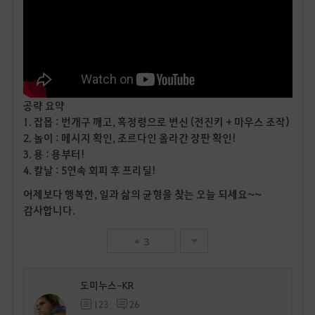
공략 요약
1. 잡몹 : 번개구 깨고, 흑정령으로 변신 (전진키 + 마우스 조작)
2. 놀이 : 메시지 확인, 조르다인 올라간 장판 확인!
3. 용 : 용부터!
4. 칼날 : 5연속 회피 후 프리딜!
어제보다 행복한, 일과 삶의 균형을 찾는 오늘 되세요~~
감사합니다.
3
도미누스-KR
123
26