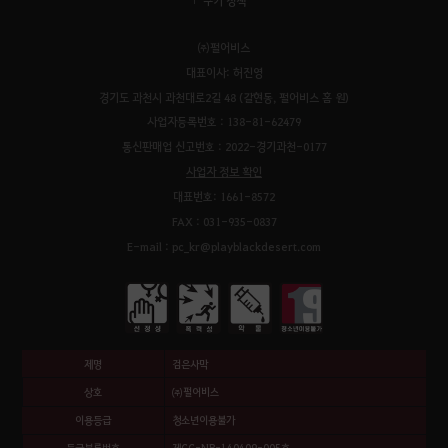
쿠키 정책
㈜펄어비스
대표이사: 허진영
경기도 과천시 과천대로2길 48 (갈현동, 펄어비스 홈 원)
사업자등록번호 : 138-81-62479
통신판매업 신고번호 : 2022-경기과천-0177
사업자 정보 확인
대표번호: 1661-8572
FAX : 031-935-0837
E-mail : pc_kr@playblackdesert.com
제명
검은사막
상호
㈜펄어비스
이용등급
청소년이용불가
등급분류번호
제CC-NP-140409-005호