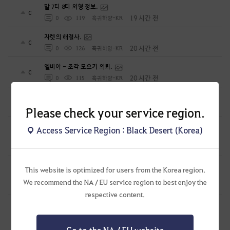
말 7티 8티 외형 정보.
0
19 시간 전
0
119
흑귀하양-KR
자렛의 해결사.
0
20 시간 전
0
126
흑귀하양-KR
엘비아 - 조각 모으기 의뢰.
0
20 시간 전
0
115
흑귀하양-KR
모험일지를 여는법 외 1건.
0
21 시간 전
0
85
흑귀하양-KR
Please check your service region.
⭐꽃말⭐ 길드에서 새로운 길드원을 모집합니다~ 많은 관심
Access Service Region : Black Desert (Korea)
부탁드려요 ^^/
0
1 일 전
0
74
뉴튼아이작
신규 악세 루트에 따른 비용 계산표 #에크레타#아페론#카라자드#
This website is optimized for users from the Korea region.
데보레카
0
We recommend the NA / EU service region to best enjoy the
1 일 전
0
229
만두집아들I검사학개론
respective content.
하이퍼부스트 완벽 가이드[시즌 졸업 부터 공방합 750까지] _
21시간 26분 컷 성장 루트 총정리
3
1 일 전
0
350
만두집아들I검사학개론
Go to the NA / EU website