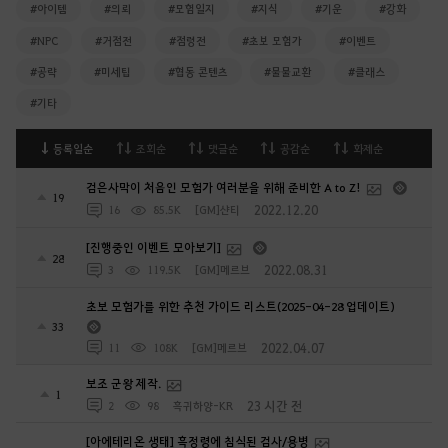
#아이템
#의뢰
#모험일지
#지식
#기운
#강화
#NPC
#거점전
#점령전
#초보 모험가
#이벤트
#공략
#미세팁
#협동 콘텐츠
#물물교환
#클래스
#기타
등록일순
조회순
댓글순
공감순
화제순
검은사막이 처음인 모험가 여러분을 위해 준비한 A to Z!
19
2022.12.20
16
85.5K
[GM]샨티
[진행중인 이벤트 모아보기]
28
2022.08.31
3
119.5K
[GM]메르브
초보 모험가를 위한 추천 가이드 리스트(2025-04-28 업데이트)
33
2022.04.07
11
108K
[GM]메르브
보조 군왕 제작.
1
23 시간 전
2
98
흑귀하양-KR
[아에테리온 생태] 흑정령에 침식된 검사/용병