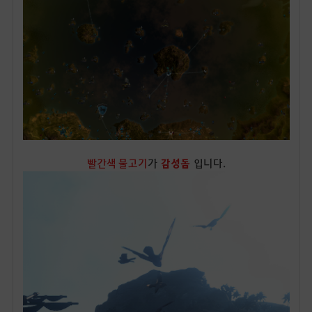
빨간색 물고기
가
감성돔
입니다.