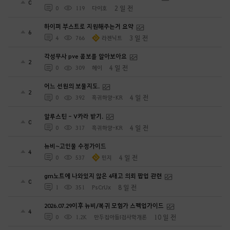
0
2 일 전
0
119
다이호
하이퍼 부스트로 지원해주는거 요약
6
3 일 전
4
766
라젠닉트
각성무사 pve 콤보를 알아보아요
2
4 일 전
0
309
헤이
어느 선원의 보물지도.
2
4 일 전
0
392
흑귀하양-KR
알루스틴 - V카라 받기.
0
4 일 전
0
317
흑귀하양-KR
뉴비~고인물 수정가이드
4
4 일 전
0
537
민지
gm노트에 나와있지 않은 4태고 의뢰 팝업 관련
0
8 일 전
1
351
PsCrUx
2026.07.29이후 뉴비/복귀 모험가 스펙업가이드
4
10 일 전
0
1.2K
만두집아들I검사학개론