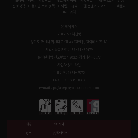
운영정책
청소년 보호 정책
이벤트 규약
팬 콘텐츠 가이드
고객센터
쿠키 정책
㈜펄어비스
대표이사: 허진영
경기도 과천시 과천대로2길 48 (갈현동, 펄어비스 홈 원)
사업자등록번호 : 138-81-62479
통신판매업 신고번호 : 2022-경기과천-0177
사업자 정보 확인
대표번호: 1661-8572
FAX : 031-935-0837
E-mail : pc_kr@playblackdesert.com
제명
검은사막
상호
㈜펄어비스