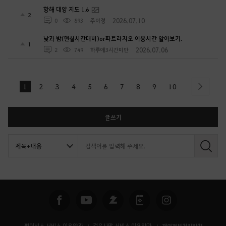
항해 대양 지도 1.6
2
2026.07.10
0
893
주아정
낮과 밤(현실시간대비)or파트라지오 이용시간 알아보기.
1
2026.07.06
2
749
하루에3시간미만
1
2
3
4
5
6
7
8
9
10
next
글쓰기
검
색
펄어비스 서비스 이용약관
검은사막 서비스 이용약관
개인정보처리방침