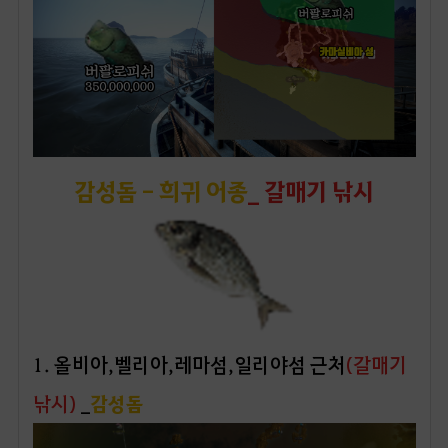
감성돔 - 희귀 어종
_ 갈매기 낚시
1. 올비아,벨리아,레마섬,일리야섬 근처
(갈매기
낚시)
_
감성돔