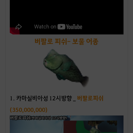
버팔로 피쉬- 보물 어종
1
. 카마실비아성 12시방향 _
버팔로피쉬
(350,000,000)