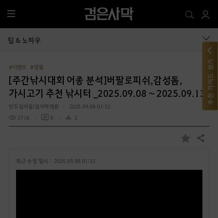
전
체
메
팁 & 노하우
뉴
추천 가이드 보기
#이벤트
#생활
[주간낚시대회 어종 분석]버팔로피쉬,감성돔,
가시고기 추천 낚시터 _2025.09.08 ~ 2025.09.13
만두집아들I검사학개론
2025.09.08 01:32
3718
0
2
공유하기
즐
겨
최근 수정 일시 :
2025.09.08 01:32
찾
기