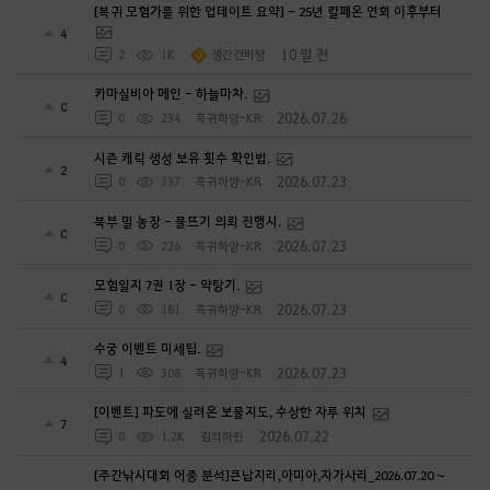
[복귀 모험가를 위한 업데이트 요약] - 25년 칼페온 연회 이후부터
4
10 일 전
2
1K
생간건비탕
카마실비아 메인 - 하늘마차.
0
2026.07.26
0
234
흑귀하양-KR
시즌 캐릭 생성 보유 횟수 확인법.
2
2026.07.23
0
337
흑귀하양-KR
북부 밀 농장 - 물뜨기 의뢰 진행시.
0
2026.07.23
0
226
흑귀하양-KR
모험일지 7권 1장 - 약탕기.
0
2026.07.23
0
181
흑귀하양-KR
수궁 이벤트 미세팁.
4
2026.07.23
1
308
흑귀하양-KR
[이벤트] 파도에 실려온 보물지도, 수상한 자루 위치
7
2026.07.22
0
1.2K
김의하린
[주간낚시대회 어종 분석]큰납지리,아미아,자가사리_2026.07.20 ~