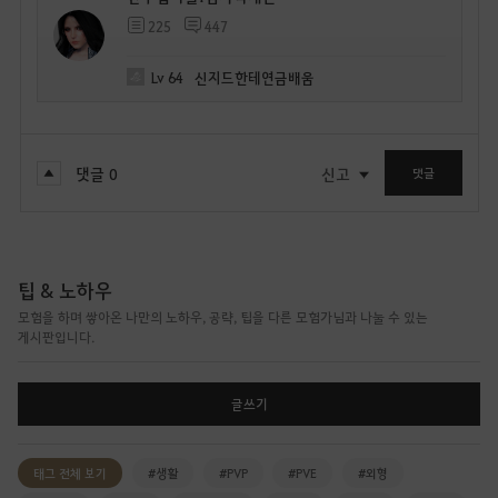
225
447
Lv
64
신지드한테연금배움
댓글
0
신고
댓글
팁 & 노하우
모험을 하며 쌓아온 나만의 노하우, 공략, 팁을 다른 모험가님과 나눌 수 있는
게시판입니다.
글쓰기
태그 전체 보기
#생활
#PVP
#PVE
#외형