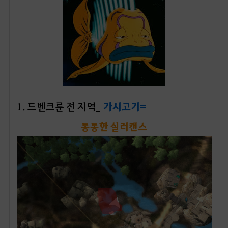
1. 드벤크룬 전 지역_
가시고기=
통통한 실러캔스