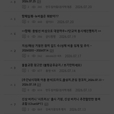
2026.07.25
3
2026.07.20
2
265
만두집아들I검사학개론
항해일퀘-뉴비들은 뭐받아??
1
2026.07.20
0
448
섭이01
<<항해: 중범선:비상으로 대양까주+7단교역 동시에진행하기 >>
0
2026.07.19
0
386
궁디팡팡
지상/해상 거점전 참여 길드 수/성채 비율 집계 및 추이 -
20260201~20260714
2
2026.07.17
0
342
omote23-KR
물물교환 참고만 (불펌공유금지 / 보기만하세요)
3
2026.07.14
1
677
춉찡-KR
[주간낚시대회 어종 분석]도라도,줄삼치,큰입 창꼬치_2026.07.13 ~
2026.07.18
1
2026.07.13
0
616
만두집아들I검사학개론
신상 비키니 '시트러스' 출시 기념, 신상 비키니 추천할만한 염색
조합 (ChatGPT)
7
2026.07.13
2
869
진씨가문의후계자