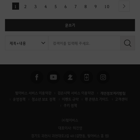
1
2
3
4
5
6
7
8
9
10
next
글쓰기
검
색
펄어비스 서비스 이용약관
검은사막 서비스 이용약관
개인정보처리방침
운영정책
청소년 보호 정책
이벤트 규약
팬 콘텐츠 가이드
고객센터
쿠키 정책
㈜펄어비스
대표이사: 허진영
경기도 과천시 과천대로2길 48 (갈현동, 펄어비스 홈 원)