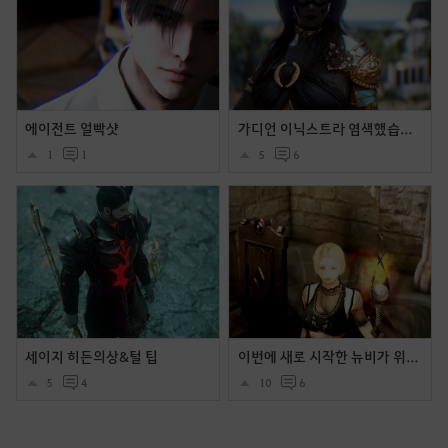
에이전트 얼빡샷
가디언 이닉스트라 염색했습니다.
1
1
5
6
세이지 히든의상&털 팁
이번에 새로 시작한 뉴비가 위치 꾸며봤어요 ~ (워커홀릭+코코의상)
5
4
10
6