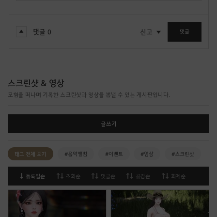
댓글
0
신고
댓글
스크린샷 & 영상
모험을 떠나며 기록한 스크린샷과 영상을 뽐낼 수 있는 게시판입니다.
글쓰기
태그 전체 보기
#음악앨범
#이벤트
#영상
#스크린샷
등록일순
조회순
댓글순
공감순
화제순