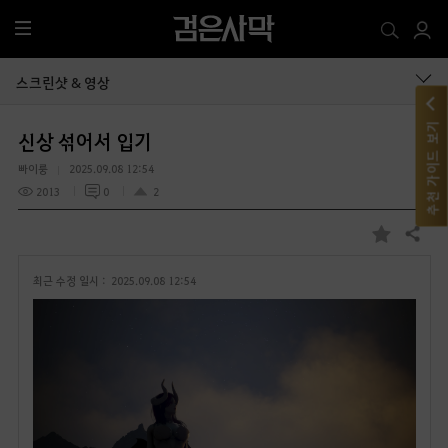
전
체
메
스크린샷 & 영상
뉴
추천 가이드 보기
신상 섞어서 입기
빠이룽
2025.09.08 12:54
2013
0
2
공유하기
즐
겨
최근 수정 일시 :
2025.09.08 12:54
찾
기