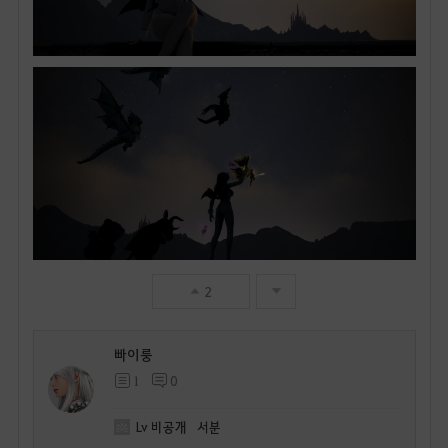
2
빠이룽
1
0
Lv
비공개
서분