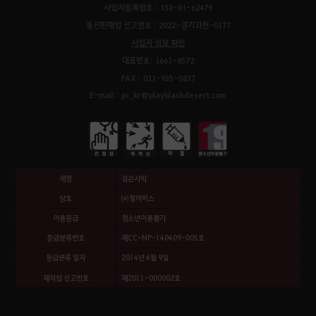
사업자등록번호 : 138-81-62479
통신판매업 신고번호 : 2022-경기과천-0177
사업자 정보 확인
대표번호: 1661-8572
FAX : 031-935-0837
E-mail : pc_kr@playblackdesert.com
제명
검은사막
상호
㈜펄어비스
이용등급
청소년이용불가
등급분류번호
제CC-NP-140409-005호
등급분류 일자
2014년 4월 9일
제작업 신고번호
제2011-000002호