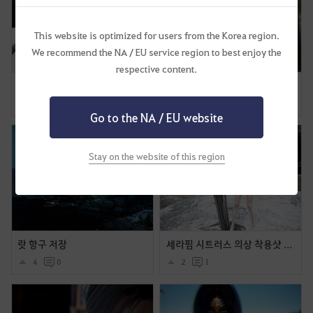
This website is optimized for users from the Korea region.
We recommend the NA / EU service region to best enjoy the
respective content.
오지콤
오디세이Z아가멤논
5
9
4
4
Go to the NA / EU website
Stay on the website of this region
랏 항구 저장
세라핌 시트러스 의상 착용샷 및 움짤들입니다.
4
0
2
1