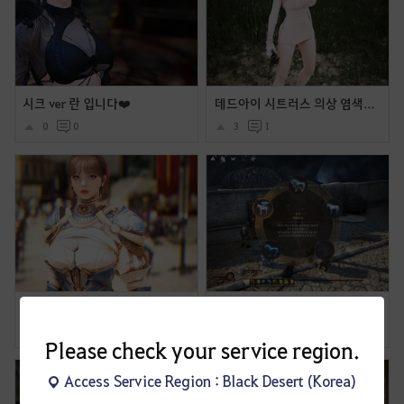
시크 ver 란 입니다❤️
데드아이 시트러스 의상 염색후 착용샷 및 움짤 모음
0
0
3
1
세라핌 심판 염색했습니다
말 이름이 독특하거나 세련되거나 (내 말들의 이름을 소개합니다.
3
5
2
0
Please check your service region.
Access Service Region : Black Desert (Korea)