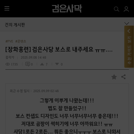
전
체
메
건의 게시판
뉴
추천 가이드 보기
#PVE
#콘텐츠
[장화홍련] 검은사당 보스로 내주세요 ㅠㅠ....
꽃작가
2025.09.08 14:48
1735
0
7
0
공유하기
즐
겨
최근 수정 일시 :
2025.09.09 02:48
찾
기
그렇게 이뿌게 나왔는데!!!
맵도 잘 만들었구!!
보스 컨샙도 디자인도 너무 너무너무너무 좋은데!!!
저대로 곰팡이 썩히기에 너무 아까워요!! ㅠㅠ
사당1로든 2로든... 뭐든 좋으니ㅜㅜㅜ 보스로 나와서