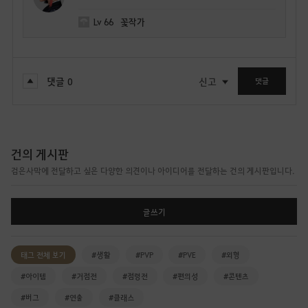
Lv
66
꽃작가
댓글
0
신고
댓글
건의 게시판
검은사막에 전달하고 싶은 다양한 의견이나 아이디어를 전달하는 건의 게시판입니다.
글쓰기
태그 전체 보기
#생활
#PVP
#PVE
#외형
#아이템
#거점전
#점령전
#편의성
#콘텐츠
#버그
#연출
#클래스