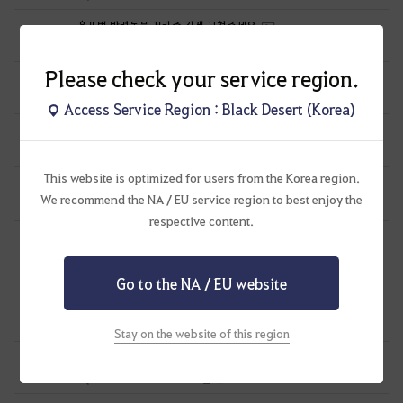
흑표범 반려동물 꼬리좀 길게 고쳐주세요
1
23 시간 전
0
46
아라시츠키-KR
Please check your service region.
스토리 안뜨게 설정하는거 추가좀
5
1 일 전
1
89
째진눈이라째송합니다-KR
Access Service Region : Black Desert (Korea)
시간은 어제까지 줬고 이제 조치 들어갑니다
8
1 일 전
11
98
공짜안됨
This website is optimized for users from the Korea region.
란 말타면 다리 없어짐.
0
We recommend the NA / EU service region to best enjoy the
1 일 전
1
69
I가이아I
respective content.
가문 가방 최대 슬롯 2칸 확장권 출시해주세요
3
1 일 전
0
77
맛있는
Go to the NA / EU website
[하이퍼부스트]영자님 마르니 회중 시계 가심 다시한번 확인
부탁드려요
0
1 일 전
1
95
테크토닉
Stay on the website of this region
의미없는 드롭스 그만해라
8
1 일 전
2
149
빵꿀