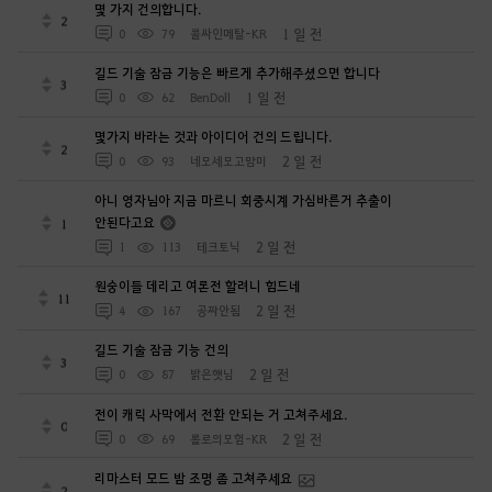
몇 가지 건의합니다.
2
1 일 전
0
79
콜싸인메탈-KR
길드 기술 잠금 기능은 빠르게 추가해주셨으면 합니다
3
1 일 전
0
62
BenDoll
몇가지 바라는 것과 아이디어 건의 드립니다.
2
2 일 전
0
93
네모세모고먐미
아니 영자님아 지금 마르니 회중시계 가심바른거 추출이
안된다고요
1
2 일 전
1
113
테크토닉
원숭이들 데리고 여론전 할려니 힘드네
11
2 일 전
4
167
공짜안됨
길드 기술 잠금 기능 건의
3
2 일 전
0
87
밝은햇님
전이 캐릭 사막에서 전환 안되는 거 고쳐주세요.
0
2 일 전
0
69
롤로의모험-KR
리마스터 모드 밤 조명 좀 고쳐주세요
2