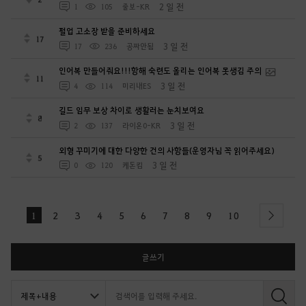
2 일 전
1
105
줄보-KR
펄업 고소장 받을 준비하세요
17
3 일 전
17
236
공짜안됨
인어복 만들어줘요!!!항해 숙련도 올리는 인어복 못생김 주의
11
3 일 전
4
114
미리내ES
길드 임무 보상 차이로 생활러는 눈치보여요
8
3 일 전
2
137
라이온0-KR
외형 꾸미기에 대한 다양한 건의 사항들(운영자님 꼭 읽어주세요)
5
3 일 전
0
120
케돈킴
1
2
3
4
5
6
7
8
9
10
next
글쓰기
검