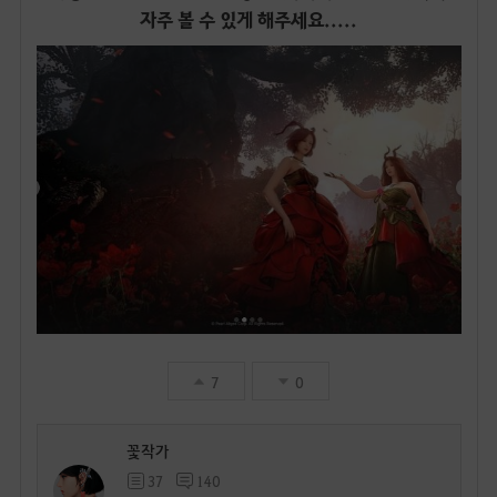
자주 볼 수 있게 해주세요.....
7
0
꽃작가
37
140