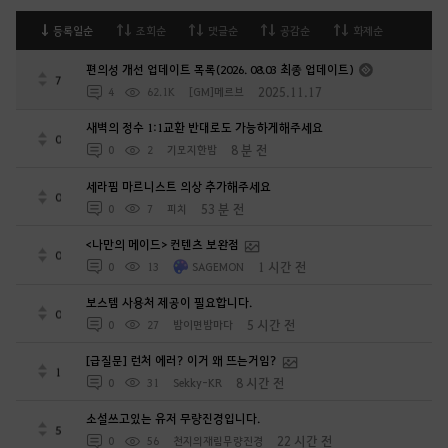
등록일순
조회순
댓글순
공감순
화제순
편의성 개선 업데이트 목록(2026. 08.03 최종 업데이트)
7
2025.11.17
4
62.1K
[GM]메르브
새벽의 정수 1:1교환 반대로도 가능하게해주세요
0
8 분 전
0
2
기모지한밤
세라핌 마르니스트 의상 추가해주세요
0
53 분 전
0
7
피치
<나만의 메이드> 컨텐츠 보완점
0
1 시간 전
0
13
SAGEMON
보스템 사용처 제공이 필요합니다.
0
5 시간 전
0
27
밤이면밤마다
[급질문] 런처 에러? 이거 왜 뜨는거임?
1
8 시간 전
0
31
Sekky-KR
소설쓰고있는 유저 무량진경입니다.
5
22 시간 전
0
56
천지의재림무량진경