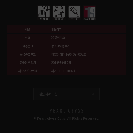
제명
검은사막
상호
㈜펄어비스
이용등급
청소년이용불가
등급분류번호
제CC-NP-140409-005호
등급분류 일자
2014년 4월 9일
제작업 신고번호
제2011-000002호
검은사막 -
한국
© Pearl Abyss Corp. All Rights Reserved.