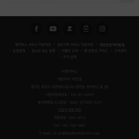
색
펄어비스 서비스 이용약관
검은사막 서비스 이용약관
개인정보처리방침
운영정책
청소년 보호 정책
이벤트 규약
팬 콘텐츠 가이드
고객센터
쿠키 정책
㈜펄어비스
대표이사: 허진영
경기도 과천시 과천대로2길 48 (갈현동, 펄어비스 홈 원)
사업자등록번호 : 138-81-62479
통신판매업 신고번호 : 2022-경기과천-0177
사업자 정보 확인
대표번호: 1661-8572
FAX : 031-935-0837
E-mail : pc_kr@playblackdesert.com