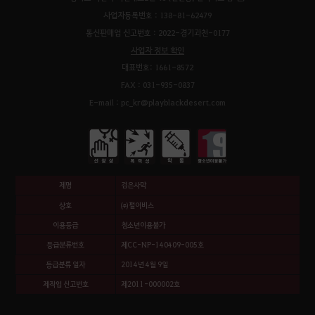
사업자등록번호 : 138-81-62479
통신판매업 신고번호 : 2022-경기과천-0177
사업자 정보 확인
대표번호: 1661-8572
FAX : 031-935-0837
E-mail : pc_kr@playblackdesert.com
제명
검은사막
상호
㈜펄어비스
이용등급
청소년이용불가
등급분류번호
제CC-NP-140409-005호
등급분류 일자
2014년 4월 9일
제작업 신고번호
제2011-000002호