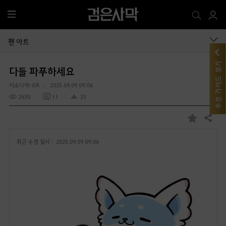
전
체
메
팬 아트
뉴
추천 가이드 보기
다들 파푸하세요
이소니아-KR
2025.09.09 09:06
2630
11
33
공유하기
즐
겨
최근 수정 일시 :
2025.09.09 09:06
찾
기