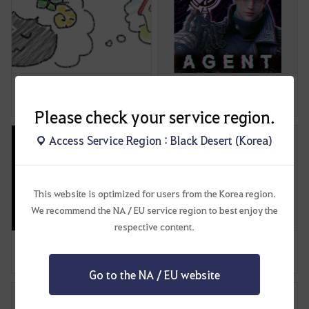
길드 마크 따라그리기
제가 만든 초상화 공유
3
1
6
3
Please check your service region.
Access Service Region : Black Desert (Korea)
This website is optimized for users from the Korea region.
We recommend the NA / EU service region to best enjoy the
respective content.
검은사막 캐릭터 프로필 얌비얌 시리즈
검사런_에이전트 추가
5
3
7
8
Go to the NA / EU website