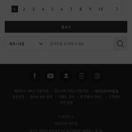
1
2
3
4
5
6
7
8
9
10
next
글쓰기
검
색
펄어비스 서비스 이용약관
검은사막 서비스 이용약관
개인정보처리방침
운영정책
청소년 보호 정책
이벤트 규약
팬 콘텐츠 가이드
고객센터
쿠키 정책
㈜펄어비스
대표이사: 허진영
경기도 과천시 과천대로2길 48 (갈현동, 펄어비스 홈 원)