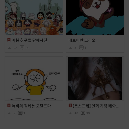
지붕 친구들 단체사진
테르미안 크리오
22
13
3
1
뉴비의 길레는 고달프다
[코스프레] 연회 기념 베아테 코스프레
9
3
40
30