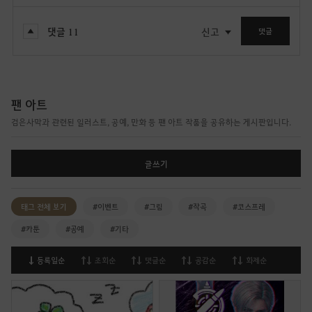
댓글
11
신고
댓글
팬 아트
검은사막과 관련된 일러스트, 공예, 만화 등 팬 아트 작품을 공유하는 게시판입니다.
글쓰기
태그 전체 보기
#이벤트
#그림
#작곡
#코스프레
#카툰
#공예
#기타
등록일순
조회순
댓글순
공감순
화제순