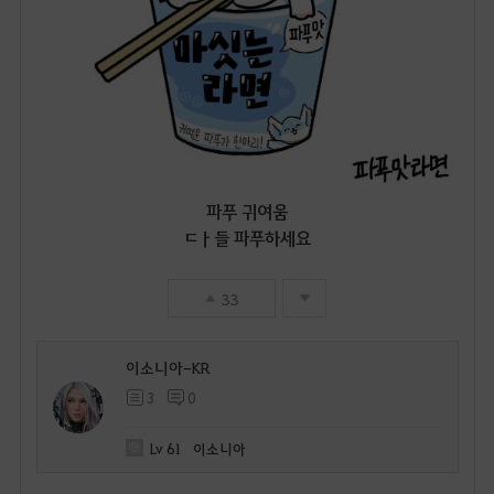
파푸 귀여움
ㄷㅏ들 파푸하세요
33
이소니아-KR
3
0
Lv
61
이소니아