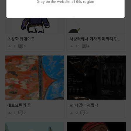
Stay on the website of this region
초상화 업데이트
사냥터에서 기사 딸피까지 만들었는데 길드원이 와서 말버프 주다가 어그로 넘어가서 몬스토 피통이 초기화 된 만화
5
0
10
4
테흐므린의 꿈
AI 재밌다 재밌다
3
2
2
0