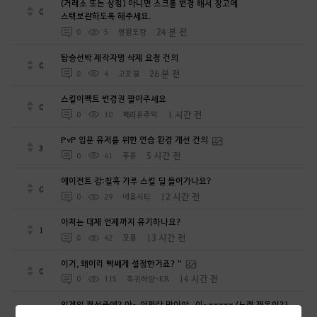
(거래소 또는 상점) 아니면 스크롤 변경 해서 창고에
0
스택보관하도록 해주세요.
24 분 전
0
5
명왕도량
탑승선박 제작자명 삭제 요청 건의
0
26 분 전
0
4
고보결
스킬이펙트 변경권 팔아주세요
0
1 시간 전
0
10
페리온주먹
PvP 입문 유저를 위한 연습 환경 개선 건의
3
5 시간 전
0
41
푸른
에이전트 강:칠흑 가루 스킬 딜 들어가나요?
0
12 시간 전
0
29
네옴시티
아처는 대체 언제까지 유기하나요?
1
13 시간 전
0
42
꼬물
이거, 왜이리 빡쎄게 설정한거죠? ''
0
14 시간 전
0
115
흑귀하양-KR
인게임 캐선중에? 아~ 어쩌란 말이야.. 이~xxxxx (노래 제목이?)