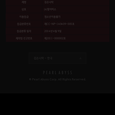
제명
검은사막
상호
㈜펄어비스
이용등급
청소년이용불가
등급분류번호
제CC-NP-140409-005호
등급분류 일자
2014년 4월 9일
제작업 신고번호
제2011-000002호
검은사막 -
한국
© Pearl Abyss Corp. All Rights Reserved.