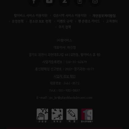
펄어비스 서비스 이용약관
검은사막 서비스 이용약관
개인정보처리방침
운영정책
청소년 보호 정책
이벤트 규약
팬 콘텐츠 가이드
고객센터
쿠키 정책
㈜펄어비스
대표이사: 허진영
경기도 과천시 과천대로2길 48 (갈현동, 펄어비스 홈 원)
사업자등록번호 : 138-81-62479
통신판매업 신고번호 : 2022-경기과천-0177
사업자 정보 확인
대표번호: 1661-8572
FAX : 031-935-0837
E-mail : pc_kr@playblackdesert.com