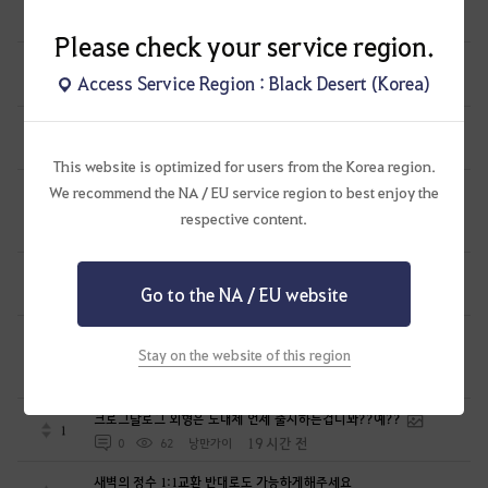
0
14 시간 전
0
74
Sekky-KR
Please check your service region.
아침의나라 도시들 개편 좀 해주세요
1
Access Service Region : Black Desert (Korea)
16 시간 전
0
82
고집킹
결국 유저 말, 안 듣고. 렙 제한을 거는구나.. 에휴.
2
16 시간 전
0
76
Sekky-KR
This website is optimized for users from the Korea region.
채집중 게임을 발동했을때 필요 없는 씨앗이 한번에 많이 획득되는
We recommend the NA / EU service region to best enjoy the
문제점 개선해 주십시요 너무 간절합니다.
2
respective content.
18 시간 전
0
75
폴리프
길드 수당수금 관련 건의사항입니다.
1
Go to the NA / EU website
18 시간 전
0
74
폴리프
전승 각성 선택 할 때 전승 각성 스킬이 아닌 일반 스킬 찍혀있어서
Stay on the website of this region
전승 각성 선택 할 수 없어요.
1
19 시간 전
0
84
파란별-KR
크로그달로그 외형은 도대체 언제 출시하는겁니꽈??예??
1
19 시간 전
0
62
낭만가이
새벽의 정수 1:1교환 반대로도 가능하게해주세요