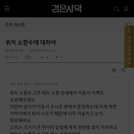
전
체
메
건의 게시판
뉴
추천 가이드 보기
위치 소환수에 대하여
동아무개-KR
2025.09.09 16:44
1477
0
0
0
공유하기
즐
겨
최근 수정 일시 :
2025.09.09 17:03
찾
기
위치 소환수 고르 테트 소환 상태에서 이동시 이팩트
조정해주세요
가만히 있다가 이동시 수시로 땅에서 등장하는데 이게 화면
가까이에서 튀어 나오기 때문에 너무 거슬리고 눈이
피로해져요
고르는 크기가 큰 편이라 달릴때 특히 화면을 많이 차지하고
테트는 눈뽕을 수시로 맞는 기분이랄까