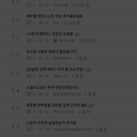
0
22 시간 전
0
47
기모지한밤
세라핌 마르니스트 의상 추가해주세요
0
22 시간 전
0
32
피치
<나만의 메이드> 컨텐츠 보완점
1
23 시간 전
0
78
SAGEMON
보스템 사용처 제공이 필요합니다.
1
1 일 전
0
55
밤이면밤마다
[급질문] 런처 에러? 이거 왜 뜨는거임?
1
1 일 전
0
56
Sekky-KR
소설쓰고있는 유저 무량진경입니다.
5
1 일 전
0
82
천지의재림무량진경
흑표범 반려동물 꼬리좀 길게 고쳐주세요
1
1 일 전
0
76
아라시츠키-KR
스토리 안뜨게 설정하는거 추가좀
5
2 일 전
1
128
째진눈이라째송합니다-KR