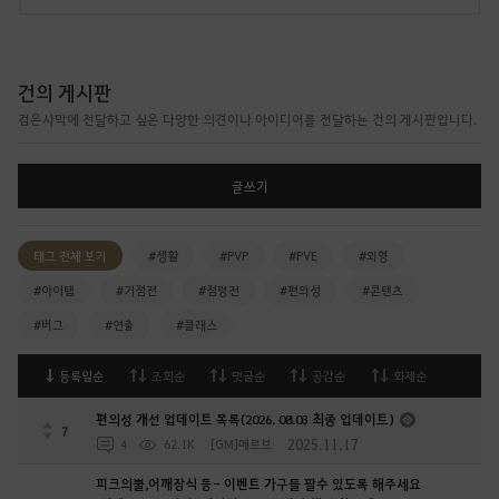
건의 게시판
검은사막에 전달하고 싶은 다양한 의견이나 아이디어를 전달하는 건의 게시판입니다.
글쓰기
태그 전체 보기
#생활
#PVP
#PVE
#외형
#아이템
#거점전
#점령전
#편의성
#콘텐츠
#버그
#연출
#클래스
등록일순
조회순
댓글순
공감순
화제순
편의성 개선 업데이트 목록(2026. 08.03 최종 업데이트)
7
2025.11.17
4
62.1K
[GM]메르브
피크의뿔,어깨장식 등- 이벤트 가구들 팔수 있도록 해주세요