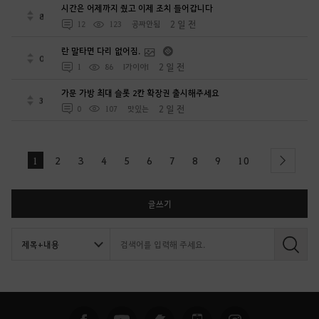
시간은 어제까지 줬고 이제 조치 들어갑니다
8
2 일 전
12
123
공짜안됨
란 말타면 다리 없어짐.
0
2 일 전
1
86
I가이아I
가문 가방 최대 슬롯 2칸 확장권 출시해주세요
3
2 일 전
0
107
맛있는
1
2
3
4
5
6
7
8
9
10
next
글쓰기
검
색