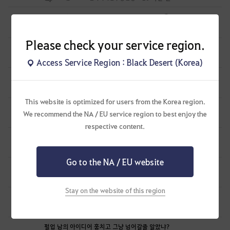
[하이퍼부스트] 61레벨 동검별 보상이 없네요?
0
22 시간 전
3
94
Hemination-KR
Please check your service region.
올비아 아카데미 퀘스트에서 캐릭터 이동.. 문제 있어요.
0
1 일 전
1
83
일리아노-KR
Access Service Region : Black Desert (Korea)
시즌 캐릭터 생성이 안 됩니다.
0
1 일 전
1
106
란미녀
This website is optimized for users from the Korea region.
🥔감자타임즈[인물] 예쁜 캐릭터보다, 기억에 남는 캐릭터
9
We recommend the NA / EU service region to best enjoy the
1 일 전
6
117
감자타임즈
respective content.
일단 내 아이디어 훔친인간 넌 꼭 잘리게 한다
1
1 일 전
2
155
공짜안됨
Go to the NA / EU website
심심해서 해보려는 뉴빈데
0
1 일 전
0
91
로뽀또또
Stay on the website of this region
열받아서 변호사한테 전화했더니...
1
1 일 전
1
182
공짜안됨
펄업 남의 아이디어 훔치고 그냥 넘어갈줄 알았냐?