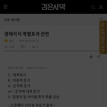
전
체
메
자유 게시판
뉴
추천 가이드 보기
생태지식 개별효과 관련
길치
2025.09.10 03:32
1394
1
0
공유하기
즐
겨
최근 수정 일시 :
2025.09.10 03:32
찾
기
C : 체력표시
B : 적중력 증가
A : 공격력 증가
A+ : 공격력 대폭 증가
S : 경험치 및 아이템 획득 확률 상승
- 오픈베타 인터뷰 자료가 출처 -