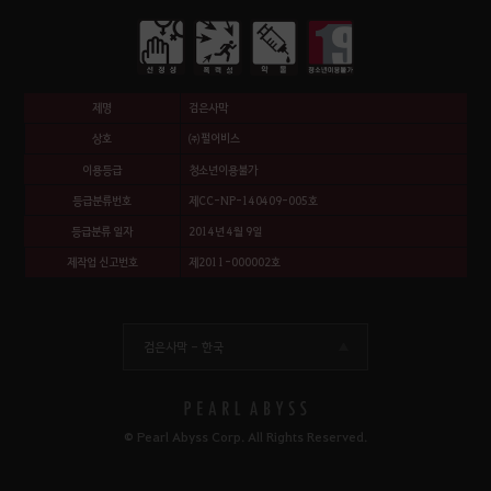
제명
검은사막
상호
㈜펄어비스
이용등급
청소년이용불가
등급분류번호
제CC-NP-140409-005호
등급분류 일자
2014년 4월 9일
제작업 신고번호
제2011-000002호
검은사막 -
한국
© Pearl Abyss Corp. All Rights Reserved.