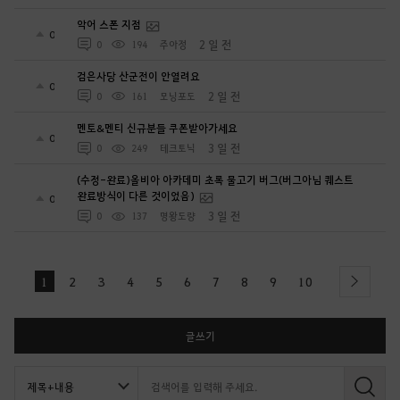
악어 스폰 지점
0
2 일 전
0
194
주아정
검은사당 산군전이 안열려요
0
2 일 전
0
161
모닝포도
멘토&멘티 신규분들 쿠폰받아가세요
0
3 일 전
0
249
테크토닉
(수정-완료)올비아 아카데미 초록 물고기 버그(버그아님 퀘스트
완료방식이 다른 것이었음)
0
3 일 전
0
137
명왕도량
1
2
3
4
5
6
7
8
9
10
next
글쓰기
검