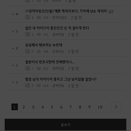
1 일 전
1
136
란미녀
🥔감자타임즈[인물] 예쁜 캐릭터보다, 기억에 남는 캐릭터
9
2 일 전
6
130
감자타임즈
일단 내 아이디어 훔친인간 넌 꼭 잘리게 한다
1
2 일 전
2
191
공짜안됨
심심해서 해보려는 뉴빈데
0
2 일 전
0
106
로뽀또또
열받아서 변호사한테 전화했더니...
1
2 일 전
1
212
공짜안됨
펄업 남의 아이디어 훔치고 그냥 넘어갈줄 알았냐?
1
2 일 전
2
234
공짜안됨
1
2
3
4
5
6
7
8
9
10
next
글쓰기