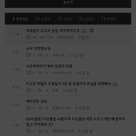
글쓰기
등록일순
조회순
댓글순
공감순
화제순
막힘없이 초고속 성장, 하이퍼부스트
6
9 일 전
14
2.8K
[GM]로아닌
뉴비 직변했는데
0
2 시간 전
0
13
유우우웅
시즌캐릭터가 뭐야 입장이 안돼
0
2 시간 전
0
26
아시드라누대
이고르 바탈리 모험일지 9권 중 모험가의 유실물 관련해서
0
3 시간 전
1
16
단륵
에이전트 감상
0
4 시간 전
0
26
칼루이스-KR
[뉴비질문] 시즌졸업 60렙이후 시즌졸업 버튼 누르고 메인퀘 끝까지
밀고 아카데미 고?
0
4 시간 전
1
27
헬다마르스-KR