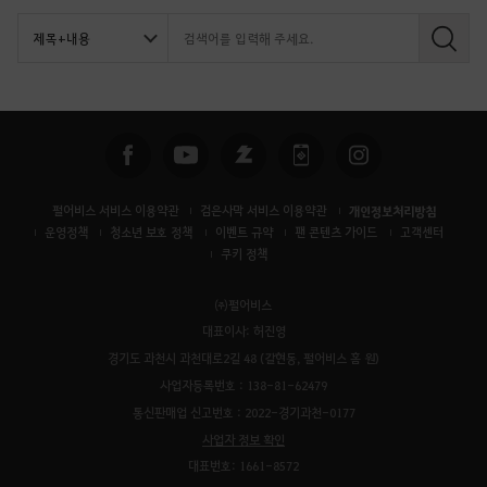
검
색
펄어비스 서비스 이용약관
검은사막 서비스 이용약관
개인정보처리방침
운영정책
청소년 보호 정책
이벤트 규약
팬 콘텐츠 가이드
고객센터
쿠키 정책
㈜펄어비스
대표이사: 허진영
경기도 과천시 과천대로2길 48 (갈현동, 펄어비스 홈 원)
사업자등록번호 : 138-81-62479
통신판매업 신고번호 : 2022-경기과천-0177
사업자 정보 확인
대표번호: 1661-8572