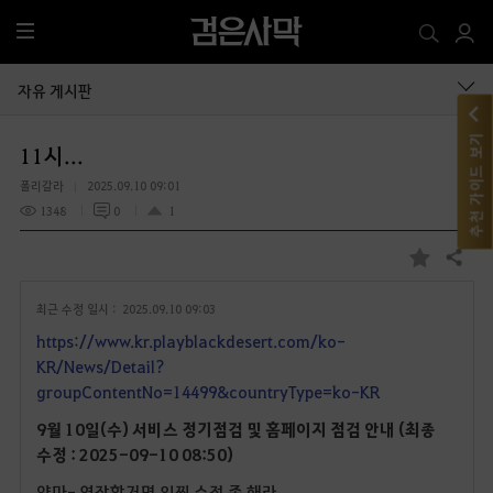
전
체
메
자유 게시판
뉴
추천 가이드 보기
11시...
폴리갈라
2025.09.10 09:01
1348
0
1
공유하기
즐
겨
최근 수정 일시 :
2025.09.10 09:03
찾
기
https://www.kr.playblackdesert.com/ko-
KR/News/Detail?
groupContentNo=14499&countryType=ko-KR
9월 10일(수) 서비스 정기점검 및 홈페이지 점검 안내 (최종
수정 : 2025-09-10 08:50)
얌마- 연장할거면 일찍 수정 좀 해라