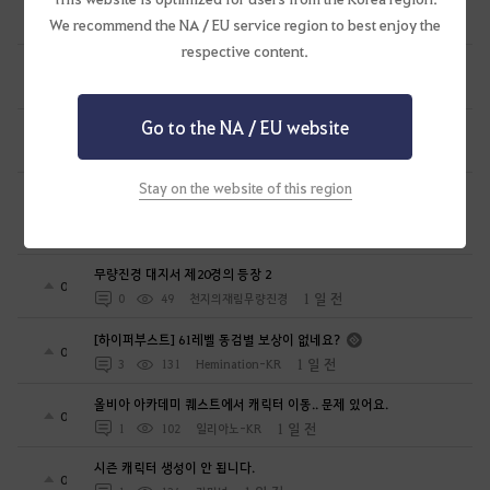
굶카루위치
1
We recommend the NA / EU service region to best enjoy the
1 일 전
0
109
주아정
respective content.
무량진경 대지서 제20경의 등장 4
0
1 일 전
0
39
천지의재림무량진경
Go to the NA / EU website
무량진경 대지서 제20경의 등장 3
0
1 일 전
0
39
천지의재림무량진경
Stay on the website of this region
길드 명성 이상이 없다고 GM이 글남겨서 사진찍어 제출합니다
7
1 일 전
4
130
절세미녀초선-KR
무량진경 대지서 제20경의 등장 2
0
1 일 전
0
49
천지의재림무량진경
[하이퍼부스트] 61레벨 동검별 보상이 없네요?
0
1 일 전
3
131
Hemination-KR
올비아 아카데미 퀘스트에서 캐릭터 이동.. 문제 있어요.
0
1 일 전
1
102
일리아노-KR
시즌 캐릭터 생성이 안 됩니다.
0