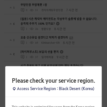
무량진경 무량계편 1장
1
7 시간 전
0
31
천지의재림무량진경
[질문] 시즌 캐릭터 에이전트는 각성무기 슬롯에 넣을 수 없습니다.
공격력 주무기 100% 인가요?
0
8 시간 전
1
26
명왕도량
요즘 신규유입 생겻다고 막피가 생겻더라
1
8 시간 전
1
69
KIMAercher-KR
[하이퍼부스트] 보답의 선물 편지
0
9 시간 전
1
37
일거에척결
시간 충분히 줬고 이제 비양심에 대한 책임 묻겠습니다
1
11 시간 전
1
124
공짜안됨
Please check your service region.
무량진경 창세록
0
14 시간 전
0
29
천지의재림무량진경
Access Service Region : Black Desert (Korea)
무량진경 대지서 제20경의 등장 5
0
15 시간 전
0
44
천지의재림무량진경
This website is optimized for users from the Korea region.