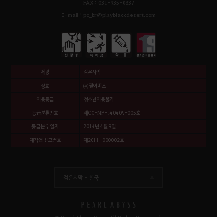
FAX : 031-935-0837
E-mail : pc_kr@playblackdesert.com
제명
검은사막
상호
㈜펄어비스
이용등급
청소년이용불가
등급분류번호
제CC-NP-140409-005호
등급분류 일자
2014년 4월 9일
제작업 신고번호
제2011-000002호
검은사막 -
한국