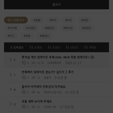
글쓰기
태그 전체 보기
#생활
#PVP
#PVE
#외형
#아이템
#거점전
#점령전
#편의성
#콘텐츠
#버그
#연출
#클래스
등록일순
조회순
댓글순
공감순
화제순
편의성 개선 업데이트 목록(2026. 08.03 최종 업데이트)
7
2025.11.17
4
62.1K
[GM]메르브
반쪽짜리 업데이트 였는가? 길드리그 후기
1
3 시간 전
0
15
심쿵아
올비아 아카데미 전투강의 지겨워요.
4
15 시간 전
0
64
카라타샤잉-KR
보물 세찌 낚시대 주세요.
2
17 시간 전
0
53
스카띠-KR