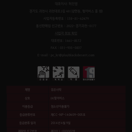
대표이사: 허진영
경기도 과천시 과천대로2길 48 (갈현동, 펄어비스 홈 원)
사업자등록번호 : 138-81-62479
통신판매업 신고번호 : 2022-경기과천-0177
사업자 정보 확인
대표번호: 1661-8572
FAX : 031-935-0837
E-mail : pc_kr@playblackdesert.com
제명
검은사막
상호
㈜펄어비스
이용등급
청소년이용불가
등급분류번호
제CC-NP-140409-005호
등급분류 일자
2014년 4월 9일
제작업 신고번호
제2011-000002호