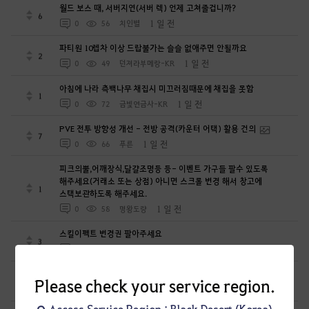
월드 보스 때, 서버지연(서버 렉) 언제 고쳐줄겁니까?
6
1 일 전
0
56
치인별
파티원 10렙차 이상 드랍불가는 슬슬 없애주면 안될까요
2
1 일 전
0
49
던져라부메랑-KR
아침에 나라 측백나무 채집시 미끄러짐때문에 채집을 못함
1
1 일 전
0
72
금빛연금사-KR
PVE 전투 방향성 개선 - 전방 공격(카운터 어택) 활용 건의
7
1 일 전
0
66
푸른
피크의뿔,어깨장식,달걀조명등 등- 이벤트 가구들 팔수 있도록
해주세요(거래소 또는 상점) 아니면 스크롤 변경 해서 창고에
1
스택보관하도록 해주세요.
1 일 전
0
58
명왕도량
스킬이펙트 변경권 팔아주세요
3
1 일 전
0
49
페리온주먹
PvP 입문 유저를 위한 연습 환경 개선 건의
Please check your service region.
11
1 일 전
0
125
푸른
Access Service Region : Black Desert (Korea)