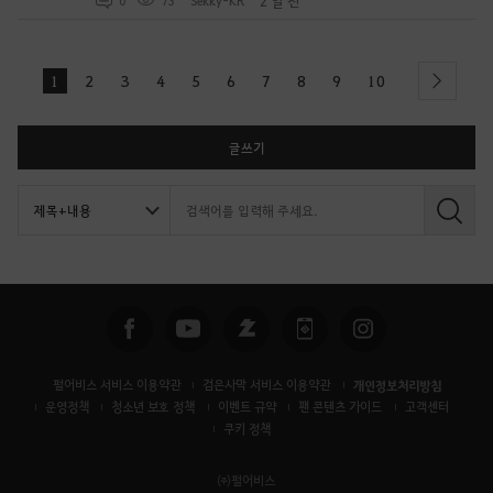
2 일 전
0
73
Sekky-KR
1
2
3
4
5
6
7
8
9
10
next
글쓰기
검
색
펄어비스 서비스 이용약관
검은사막 서비스 이용약관
개인정보처리방침
운영정책
청소년 보호 정책
이벤트 규약
팬 콘텐츠 가이드
고객센터
쿠키 정책
㈜펄어비스