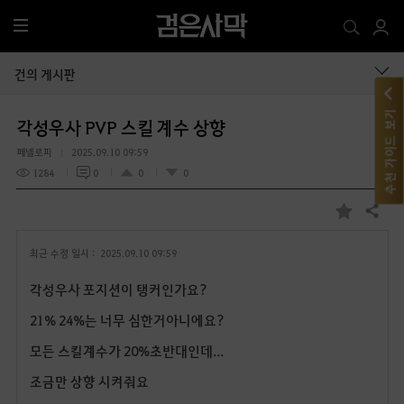
전
체
메
건의 게시판
뉴
추천 가이드 보기
각성우사 PVP 스킬 계수 상향
페넬로피
2025.09.10 09:59
1284
0
0
0
공유하기
즐
겨
최근 수정 일시 :
2025.09.10 09:59
찾
기
각성우사 포지션이 탱커인가요?
21% 24%는 너무 심한거아니에요?
모든 스킬계수가 20%초반대인데...
조금만 상향 시켜줘요