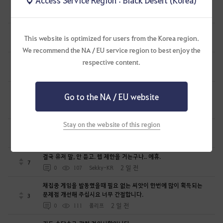
에이전트 강:칠흑 가루 스킬 딜 들어가나요?
0
2 일 전
0
52
네옴시티
아처는 대체 언제까지 유기하나요?
This website is optimized for users from the Korea region.
6
2 일 전
0
72
꼬물
We recommend the NA / EU service region to best enjoy the
이거, 왜이리 빡쎄게 설정한거죠? ''
respective content.
1
2 일 전
0
169
흑귀하양-KR
인게임 캐선중에? 아~ 어쩌란 말이야.. 이~xxxxx (노래 제목이?)
Go to the NA / EU website
1
2 일 전
0
98
Sekky-KR
Stay on the website of this region
아침의나라 도시들 개편 좀 해주세요
2
2 일 전
0
109
고집킹
결국 유저 말, 안 듣고. 렙 제한을 거는구나.. 에휴.
7
2 일 전
0
107
Sekky-KR
채집중 게임을 발동했을때 필요 없는 씨앗이 한번에 많이 획득되는
문제점 개선해 주십시요 너무 간절합니다.
3
2 일 전
0
111
폴리프