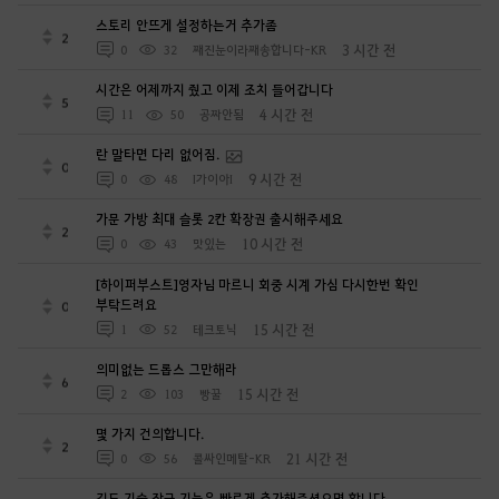
스토리 안뜨게 설정하는거 추가좀
2
3 시간 전
0
32
째진눈이라째송합니다-KR
시간은 어제까지 줬고 이제 조치 들어갑니다
5
4 시간 전
11
50
공짜안됨
란 말타면 다리 없어짐.
0
9 시간 전
0
48
I가이아I
가문 가방 최대 슬롯 2칸 확장권 출시해주세요
2
10 시간 전
0
43
맛있는
[하이퍼부스트]영자님 마르니 회중 시계 가심 다시한번 확인
부탁드려요
0
15 시간 전
1
52
테크토닉
의미없는 드롭스 그만해라
6
15 시간 전
2
103
빵꿀
몇 가지 건의합니다.
2
21 시간 전
0
56
콜싸인메탈-KR
길드 기술 잠금 기능은 빠르게 추가해주셨으면 합니다