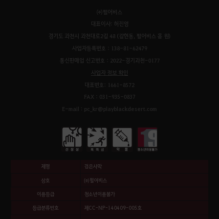
㈜펄어비스
대표이사: 허진영
경기도 과천시 과천대로2길 48 (갈현동, 펄어비스 홈 원)
사업자등록번호 : 138-81-62479
통신판매업 신고번호 : 2022-경기과천-0177
사업자 정보 확인
대표번호: 1661-8572
FAX : 031-935-0837
E-mail : pc_kr@playblackdesert.com
제명
검은사막
상호
㈜펄어비스
이용등급
청소년이용불가
등급분류번호
제CC-NP-140409-005호