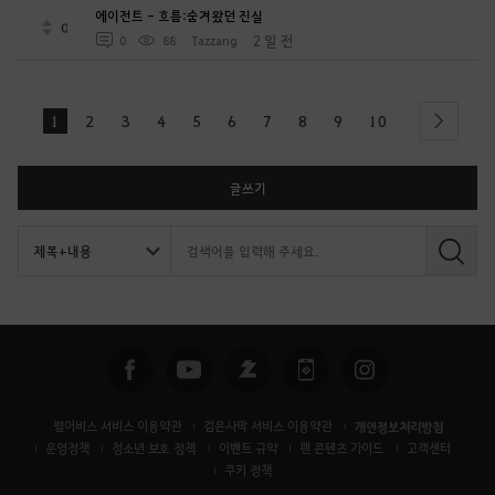
에이전트 - 흐름:숨겨왔던 진실
0
2 일 전
0
88
Tazzang
1
2
3
4
5
6
7
8
9
10
next
글쓰기
검
색
펄어비스 서비스 이용약관
검은사막 서비스 이용약관
개인정보처리방침
운영정책
청소년 보호 정책
이벤트 규약
팬 콘텐츠 가이드
고객센터
쿠키 정책