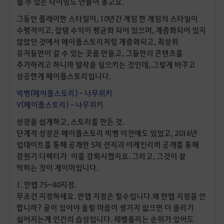
쉴 수 있는 타이밍도 만들어 놓고요.
그동안 플레이한 스타일이, 10년간 게임 한 게임의 스타일이
수평적이고, 잡탬 수익이 평균화 되어 있으며, 계층화되어 있지
않았던 것에서 메이플스토리처럼 계층화되고, 최상위
유저들만이 갈 수 있는 곳을 만들고, 그들만의 콘텐츠를
추가하려고 하니까 발작을 일으키는 것인데, 그렇게 바꾸고
성공한게 메이플스토리입니다.
빅뱅(메이플스토리) - 나무위키
V(메이플스토리) - 나무위키
성장을 쉽게하고, 스토리를 만든 것.
단계적 성장은 메이플스토리 빅뱅 이전에도 있었고, 2016년
업데이트를 통해 공개한 5차 전직과 아케인리버 공개를 통해
강원기 디렉터가 이를 강화시켰지요. 그리고, 그것이 잘
먹히는 것이 게이머입니다.
1. 만렙 75~80지정.
무조건 지정하세요. 만렙 지정은 필수입니다.왜 만렙 지정을 안
합니까? 골이 있어야 올릴 마음이 생기지 없으면 더 올리기
싫어지는게 인간의 습성입니다. 레벨올리는 순위가 있어도