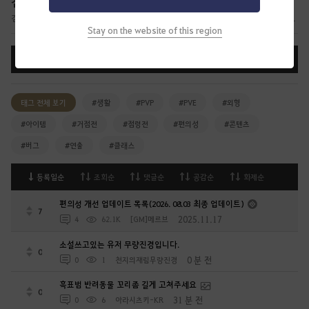
건의 게시판
검은사막에 전달하고 싶은 다양한 의견이나 아이디어를 전달하는 건의 게시판입니다.
Stay on the website of this region
글쓰기
태그 전체 보기
#생활
#PVP
#PVE
#외형
#아이템
#거점전
#점령전
#편의성
#콘텐츠
#버그
#연출
#클래스
등록일순
조회순
댓글순
공감순
화제순
편의성 개선 업데이트 목록(2026. 08.03 최종 업데이트)
7
2025.11.17
4
62.1K
[GM]메르브
소설쓰고있는 유저 무량진경입니다.
0
0 분 전
0
1
천지의재림무량진경
흑표범 반려동물 꼬리좀 길게 고쳐주세요
0
31 분 전
0
6
아라시츠키-KR