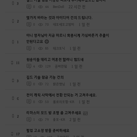
3
22 시간 전
0
44
BenDoll
몇가지 바라는 것과 아이디어 건의 드립니다.
2
1 일 전
0
70
네모세모고먐미
아니 영자님아 지금 마르니 회중시계 가심바른거 추출이
안된다고요
1
1 일 전
1
85
테크토닉
원숭이들 데리고 여론전 할려니 힘드네
11
1 일 전
4
129
공짜안됨
길드 기술 잠금 기능 건의
3
1 일 전
0
72
밝은햇님
전이 캐릭 사막에서 전환 안되는 거 고쳐주세요.
0
1 일 전
0
50
롤로의모험-KR
리마스터 모드 밤 조명 좀 고쳐주세요
2
2 일 전
1
79
줄보-KR
펄업 고소장 받을 준비하세요
17