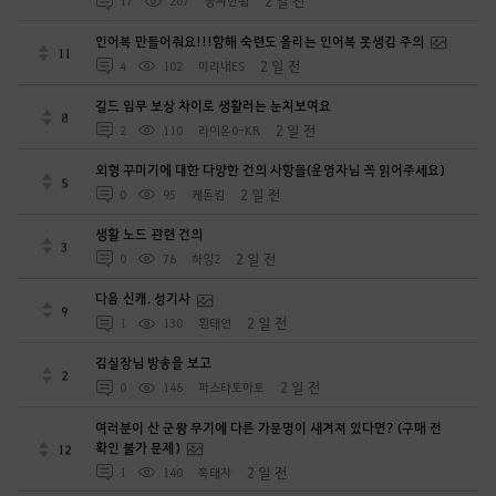
2 일 전
17
207
공짜안됨
인어복 만들어줘요!!!항해 숙련도 올리는 인어복 못생김 주의
11
2 일 전
4
102
미리내ES
길드 임무 보상 차이로 생활러는 눈치보여요
8
2 일 전
2
110
라이온0-KR
외형 꾸미기에 대한 다양한 건의 사항들(운영자님 꼭 읽어주세요)
5
2 일 전
0
95
케돈킴
생활 노드 관련 건의
3
2 일 전
0
76
하잉2
다음 신캐. 성기사
9
2 일 전
1
130
흰태연
김실장님 방송을 보고
2
2 일 전
0
146
파스타토마토
여러분이 산 군왕 무기에 다른 가문명이 새겨져 있다면? (구매 전
확인 불가 문제)
12
2 일 전
1
140
흑태자