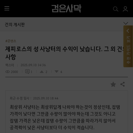
전
체
메
건의 게시판
뉴
추천 가이드 보기
#콘텐츠
제피로스의 성 사냥터의 수익이 낮습니다. 그 외 건의
사항
랙스터
2025.09.10 14:36
2000
1
2
4
공유하기
즐
겨
최근 수정 일시 :
2025.09.10 18:44
찾
기
최상위 사냥터는 최상위답게 나와야 하는것이 정상인데, 잡탬
가격이 낮다면 그만큼 수량이 많아야 하는데 그것도 아니고
잡탬 가격은 낮은데 잡탱 수량이 그만큼을 따라가지 않아서
공격력이 낮은 사냥터보다 더 수익이 적습니다.