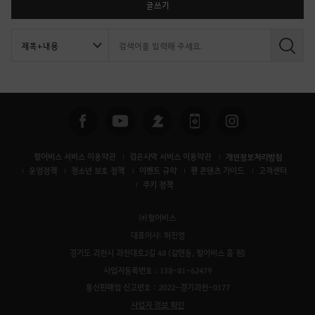
글쓰기
검
색
펄어비스 서비스 이용약관
검은사막 서비스 이용약관
개인정보처리방침
운영정책
청소년 보호 정책
이벤트 규약
팬 콘텐츠 가이드
고객센터
쿠키 정책
㈜펄어비스
대표이사: 허진영
경기도 과천시 과천대로2길 48 (갈현동, 펄어비스 홈 원)
사업자등록번호 : 138-81-62479
통신판매업 신고번호 : 2022-경기과천-0177
사업자 정보 확인