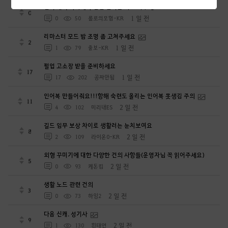
전이 캐릭 사막에서 전환 안되는 거 고쳐주세요.
0
1 일 전
0
50
롤로의모험-KR
리마스터 모드 밤 조명 좀 고쳐주세요
2
1 일 전
1
79
줄보-KR
펄업 고소장 받을 준비하세요
17
1 일 전
17
202
공짜안됨
인어복 만들어줘요!!!항해 숙련도 올리는 인어복 못생김 주의
11
2 일 전
4
102
미리내ES
길드 임무 보상 차이로 생활러는 눈치보여요
8
2 일 전
2
109
라이온0-KR
외형 꾸미기에 대한 다양한 건의 사항들(운영자님 꼭 읽어주세요)
5
2 일 전
0
93
케돈킴
생활 노드 관련 건의
3
2 일 전
0
73
하잉2
다음 신캐. 성기사
9
2 일 전
1
130
흰태연