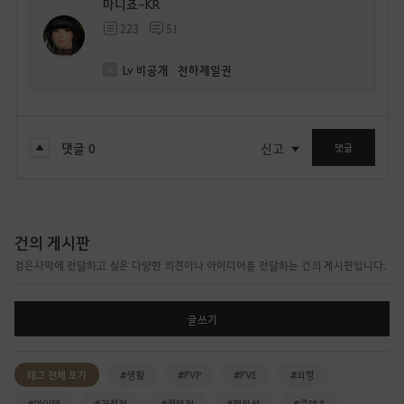
마니죠-KR
223
51
Lv
비공개
천하제일권
댓글
0
신고
댓글
건의 게시판
검은사막에 전달하고 싶은 다양한 의견이나 아이디어를 전달하는 건의 게시판입니다.
글쓰기
태그 전체 보기
#생활
#PVP
#PVE
#외형
#아이템
#거점전
#점령전
#편의성
#콘텐츠