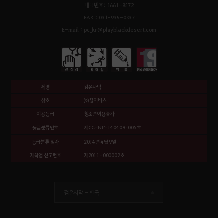
대표번호: 1661-8572
FAX : 031-935-0837
E-mail : pc_kr@playblackdesert.com
제명
검은사막
상호
㈜펄어비스
이용등급
청소년이용불가
등급분류번호
제CC-NP-140409-005호
등급분류 일자
2014년 4월 9일
제작업 신고번호
제2011-000002호
검은사막 -
한국