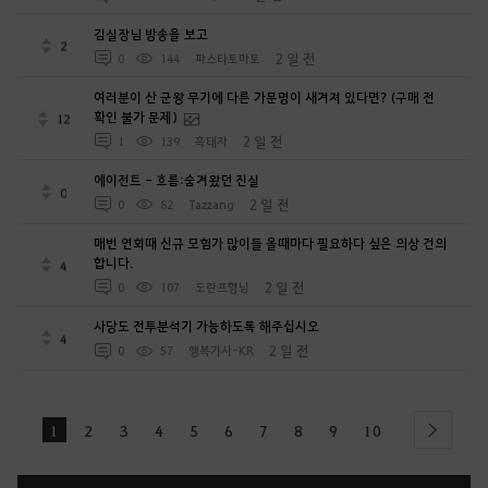
김실장님 방송을 보고
2
2 일 전
0
144
파스타토마토
여러분이 산 군왕 무기에 다른 가문명이 새겨져 있다면? (구매 전
확인 불가 문제)
12
2 일 전
1
139
흑태자
에이전트 - 흐름:숨겨왔던 진실
0
2 일 전
0
82
Tazzang
매번 연회때 신규 모험가 많이들 올때마다 필요하다 싶은 의상 건의
합니다.
4
2 일 전
0
107
도란프형님
사당도 전투분석기 가능하도록 해주십시오
4
2 일 전
0
57
행복기사-KR
1
2
3
4
5
6
7
8
9
10
next