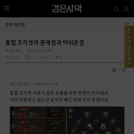
전
체
메
건의 게시판
뉴
추천 가이드 보기
통합 프리셋의 문제점과 아쉬운점
마니죠-KR
2025.09.10 15:45
1559
0
5
0
공유하기
즐
겨
최근 수정 일시 :
2025.09.10 15:45
찾
기
통합 프리셋 사용시 같은 유물을 쓰면 변경이 안되네요.
이미 착용하고 있는건 알아서 빼고 바꿔 주면 좋겠어요.