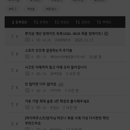
#버그
#연출
#클래스
등록일순
조회순
댓글순
공감순
화제순
편의성 개선 업데이트 목록(2026. 08.03 최종 업데이트)
7
2025.11.17
4
62.1K
[GM]메르브
스토리 안뜨게 설정하는거 추가좀
2
50 분 전
0
13
째진눈이라째송합니다-KR
시간은 어제까지 줬고 이제 조치 들어갑니다
3
2 시간 전
9
34
공짜안됨
란 말타면 다리 없어짐.
0
7 시간 전
0
41
I가이아I
가문 가방 최대 슬롯 2칸 확장권 출시해주세요
2
7 시간 전
0
35
맛있는
[하이퍼부스트]영자님 마르니 회중 시계 가심 다시한번 확인
부탁드려요
0
12 시간 전
1
43
테크토닉