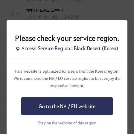
의미없는 드롭스 그만해라
6
13 시간 전
2
92
빵꿀
몇 가지 건의합니다.
2
18 시간 전
0
55
콜싸인메탈-KR
Please check your service region.
길드 기술 잠금 기능은 빠르게 추가해주셨으면 합니다
Access Service Region : Black Desert (Korea)
3
19 시간 전
0
43
BenDoll
몇가지 바라는 것과 아이디어 건의 드립니다.
2
1 일 전
0
70
네모세모고먐미
This website is optimized for users from the Korea region.
We recommend the NA / EU service region to best enjoy the
아니 영자님아 지금 마르니 회중시계 가심바른거 추출이
respective content.
안된다고요
1
1 일 전
1
82
테크토닉
원숭이들 데리고 여론전 할려니 힘드네
Go to the NA / EU website
11
1 일 전
4
125
공짜안됨
길드 기술 잠금 기능 건의
Stay on the website of this region
3
1 일 전
0
71
밝은햇님