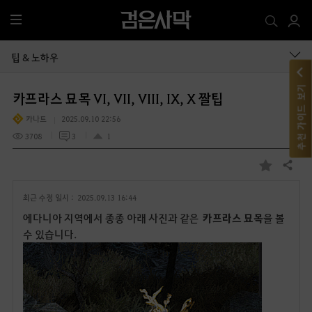
전
체
메
팁 & 노하우
뉴
추천 가이드 보기
카프라스 묘목 VI, VII, VIII, IX, X 짤팁
카나트
2025.09.10 22:56
3708
3
1
공유하기
즐
겨
최근 수정 일시 :
2025.09.13 16:44
찾
기
에다니아 지역에서 종종 아래 사진과 같은
카프라스 묘목
을 볼
수 있습니다.