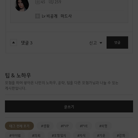
45
259
Lv
비공개
마드사
댓글
3
신고
댓글
팁 & 노하우
모험을 하며 쌓아온 나만의 노하우, 공략, 팁을 다른 모험가님과 나눌 수 있는
게시판입니다.
글쓰기
태그 전체 보기
#생활
#PVP
#PVE
#외형
#아이템
#의뢰
#모험일지
#지식
#기운
#강화