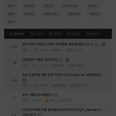
#NPC
#거점전
#점령전
#초보 모험가
#이벤트
#공략
#미세팁
#협동 콘텐츠
#물물교환
#클래스
#기타
등록일순
조회순
댓글순
공감순
화제순
검은사막이 처음인 모험가 여러분을 위해 준비한 A to Z!
19
2022.12.20
16
85.6K
[GM]샨티
[진행중인 이벤트 모아보기]
28
2022.08.31
3
119.7K
[GM]메르브
초보 모험가를 위한 추천 가이드 리스트(2025-04-28 업데이트)
33
2022.04.07
11
108.1K
[GM]메르브
뉴비 7세대 말 외형정보
1
2 시간 전
1
36
민지
[주간낚시대회 어종 분석]담요문어,피라니아,살기_2026.08.10 ~
2026.08.15
2