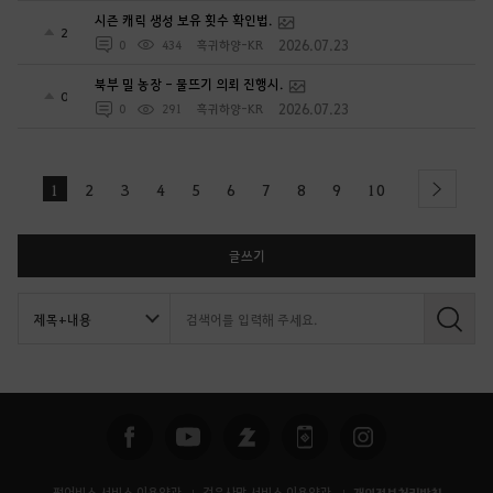
시즌 캐릭 생성 보유 횟수 확인법.
2
2026.07.23
0
434
흑귀하양-KR
북부 밀 농장 - 물뜨기 의뢰 진행시.
0
2026.07.23
0
291
흑귀하양-KR
1
2
3
4
5
6
7
8
9
10
next
글쓰기
검
색
펄어비스 서비스 이용약관
검은사막 서비스 이용약관