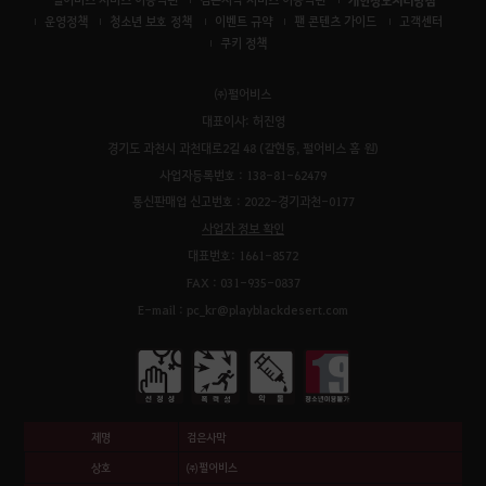
개인정보처리방침
운영정책
청소년 보호 정책
이벤트 규약
팬 콘텐츠 가이드
고객센터
쿠키 정책
㈜펄어비스
대표이사: 허진영
경기도 과천시 과천대로2길 48 (갈현동, 펄어비스 홈 원)
사업자등록번호 : 138-81-62479
통신판매업 신고번호 : 2022-경기과천-0177
사업자 정보 확인
대표번호: 1661-8572
FAX : 031-935-0837
E-mail : pc_kr@playblackdesert.com
제명
검은사막
상호
㈜펄어비스