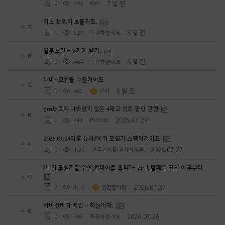
7 일 전
0
398
헤이
어느 선원의 보물지도.
2
8 일 전
1
529
흑귀하양-KR
알루스틴 - V카라 받기.
0
8 일 전
0
464
흑귀하양-KR
뉴비~고인물 수정가이드
5
8 일 전
0
683
민지
gm노트에 나와있지 않은 4태고 의뢰 팝업 관련
0
2026.07.29
1
411
PsCrUx
2026.07.29이후 뉴비/복귀 모험가 스펙업가이드
4
2026.07.27
0
1.3K
만두집아들I검사학개론
[복귀 모험가를 위한 업데이트 요약] - 25년 칼페온 연회 이후부터
4
2026.07.27
2
1.1K
생간건비탕
카마실비아 메인 - 하늘마차.
0
2026.07.26
0
305
흑귀하양-KR