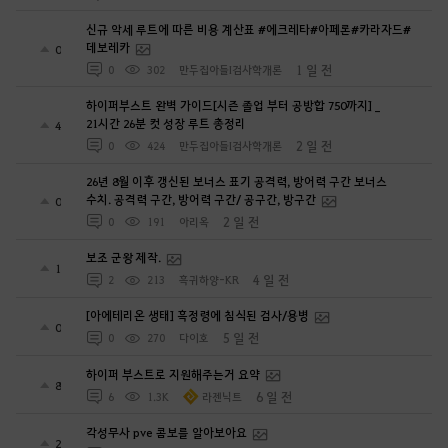
신규 악세 루트에 따른 비용 계산표 #에크레타#아페론#카라자드#
데보레카
0
1 일 전
0
302
만두집아들I검사학개론
하이퍼부스트 완벽 가이드[시즌 졸업 부터 공방합 750까지] _
21시간 26분 컷 성장 루트 총정리
4
2 일 전
0
424
만두집아들I검사학개론
26년 8월 이후 갱신된 보너스 표기 공격력, 방어력 구간 보너스
수치. 공격력 구간, 방어력 구간/ 공구간, 방구간
0
2 일 전
0
191
아리옥
보조 군왕 제작.
1
4 일 전
2
213
흑귀하양-KR
[아에테리온 생태] 흑정령에 침식된 검사/용병
0
5 일 전
0
270
다이호
하이퍼 부스트로 지원해주는거 요약
8
6 일 전
6
1.3K
라젠닉트
각성무사 pve 콤보를 알아보아요
2