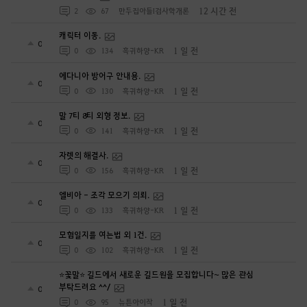
12 시간 전
2
67
만두집아들I검사학개론
캐릭터 이동.
0
1 일 전
0
134
흑귀하양-KR
에다니아 방어구 안내용.
0
1 일 전
0
130
흑귀하양-KR
말 7티 8티 외형 정보.
0
1 일 전
0
141
흑귀하양-KR
자렛의 해결사.
0
1 일 전
0
156
흑귀하양-KR
엘비아 - 조각 모으기 의뢰.
0
1 일 전
0
133
흑귀하양-KR
모험일지를 여는법 외 1건.
0
1 일 전
0
102
흑귀하양-KR
⭐꽃말⭐ 길드에서 새로운 길드원을 모집합니다~ 많은 관심
부탁드려요 ^^/
0
1 일 전
0
95
뉴튼아이작