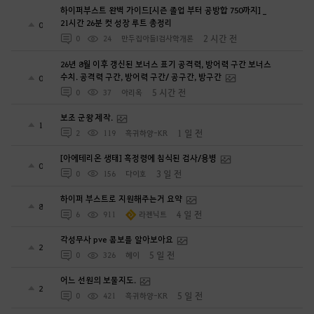
하이퍼부스트 완벽 가이드[시즌 졸업 부터 공방합 750까지] _
21시간 26분 컷 성장 루트 총정리
0
2 시간 전
0
24
만두집아들I검사학개론
26년 8월 이후 갱신된 보너스 표기 공격력, 방어력 구간 보너스
수치. 공격력 구간, 방어력 구간/ 공구간, 방구간
0
5 시간 전
0
37
아리옥
보조 군왕 제작.
1
1 일 전
2
119
흑귀하양-KR
[아에테리온 생태] 흑정령에 침식된 검사/용병
0
3 일 전
0
156
다이호
하이퍼 부스트로 지원해주는거 요약
8
4 일 전
6
911
라젠닉트
각성무사 pve 콤보를 알아보아요
2
5 일 전
0
326
헤이
어느 선원의 보물지도.
2
5 일 전
0
421
흑귀하양-KR