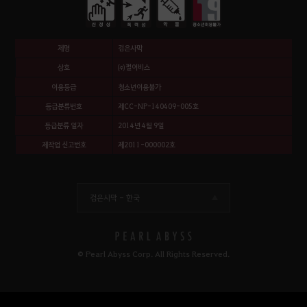
제명
검은사막
상호
㈜펄어비스
이용등급
청소년이용불가
등급분류번호
제CC-NP-140409-005호
등급분류 일자
2014년 4월 9일
제작업 신고번호
제2011-000002호
검은사막 -
한국
© Pearl Abyss Corp. All Rights Reserved.