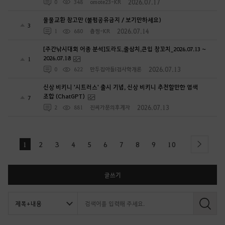
2026.07.17
0
348
omote23-KR
물물교환 참고만 (불펌공유금지 / 보기만하세요)
3
2026.07.14
1
680
춉찡-KR
[주간낚시대회 어종 분석]도라도,줄삼치,큰입 창꼬치_2026.07.13 ~
2026.07.18
1
2026.07.13
0
622
만두집아들I검사학개론
신상 비키니 '시트러스' 출시 기념, 신상 비키니 추천할만한 염색
조합 (ChatGPT)
7
2026.07.13
2
881
진씨가문의후계자
1
2
3
4
5
6
7
8
9
10
next
글쓰기
검
색