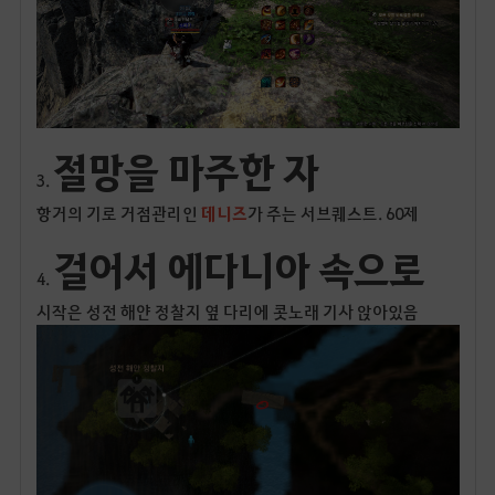
절망을 마주한 자
3.
항거의 기로 거점관리인
데니즈
가 주는 서브퀘스트. 60제
걸어서 에다니아 속으로
4.
시작은 성전 해얀 정찰지 옆 다리에 콧노래 기사 앉아있음