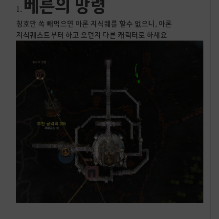
베른의 망령
1.
칭호만 쏙 빼먹으면 아론 지식퀘를 할수 없으니, 아론
지식퀘스트부터 하고 오던지 다른 캐릭터로 하세요