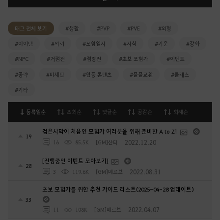
태그 전체 보기
#생활
#PVP
#PVE
#외형
#아이템
#의뢰
#모험일지
#지식
#기운
#강화
#NPC
#거점전
#점령전
#초보 모험가
#이벤트
#공략
#미세팁
#협동 콘텐츠
#물물교환
#클래스
#기타
등록일순
조회순
댓글순
공감순
화제순
검은사막이 처음인 모험가 여러분을 위해 준비한 A to Z!
19
2022.12.20
16
85.5K
[GM]샨티
[진행중인 이벤트 모아보기]
28
2022.08.31
3
119.6K
[GM]메르브
초보 모험가를 위한 추천 가이드 리스트(2025-04-28 업데이트)
33
2022.04.07
11
108K
[GM]메르브