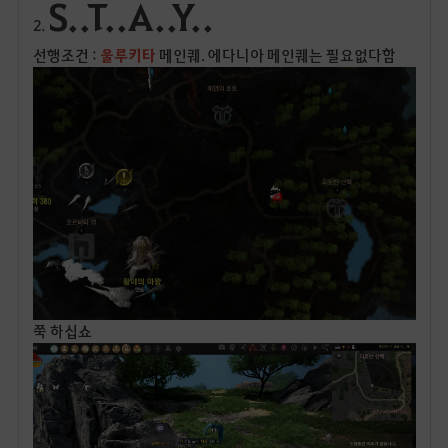
S..T..A..Y..
2.
선행조건 :
울루키타
메인퀘. 에다니아 메인퀘는 필요없다함
쭉 하십쇼