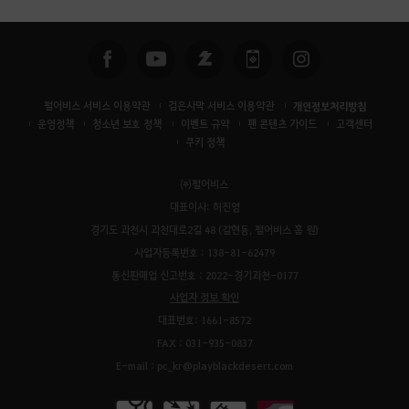
펄어비스 서비스 이용약관
검은사막 서비스 이용약관
개인정보처리방침
운영정책
청소년 보호 정책
이벤트 규약
팬 콘텐츠 가이드
고객센터
쿠키 정책
㈜펄어비스
대표이사: 허진영
경기도 과천시 과천대로2길 48 (갈현동, 펄어비스 홈 원)
사업자등록번호 : 138-81-62479
통신판매업 신고번호 : 2022-경기과천-0177
사업자 정보 확인
대표번호: 1661-8572
FAX : 031-935-0837
E-mail : pc_kr@playblackdesert.com