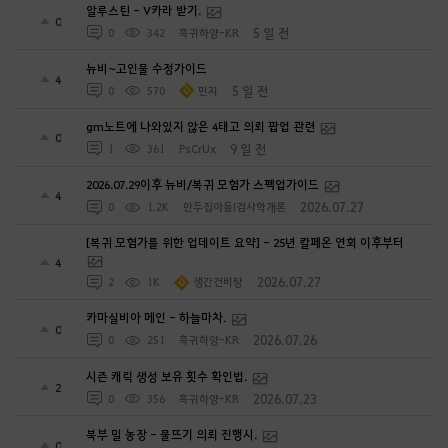
알루스틴 - V카라 받기.
0
5 일 전
0
342
흑귀하양-KR
뉴비~고인물 수정가이드
4
5 일 전
0
570
민지
gm노트에 나와있지 않은 4태고 의뢰 팝업 관련
0
9 일 전
1
361
PsCrUx
2026.07.29이후 뉴비/복귀 모험가 스펙업가이드
4
2026.07.27
0
1.2K
만두집아들I검사학개론
[복귀 모험가를 위한 업데이트 요약] - 25년 칼페온 연회 이후부터
4
2026.07.27
2
1K
생간건비탕
카마실비아 메인 - 하늘마차.
0
2026.07.26
0
251
흑귀하양-KR
시즌 캐릭 생성 보유 횟수 확인법.
2
2026.07.23
0
356
흑귀하양-KR
북부 밀 농장 - 물뜨기 의뢰 진행시.
0