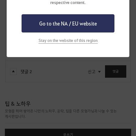
respective content.
7
Go to the NA / EU website
라젠닉트
74
107
Stay on the website of this region
Lv
비공개
소려혼
댓글
2
신고
댓글
팁 & 노하우
모험을 하며 쌓아온 나만의 노하우, 공략, 팁을 다른 모험가님과 나눌 수 있는
게시판입니다.
글쓰기