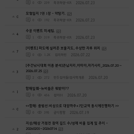
2026.07.23
0
239
흑귀하양-KR
모험일지 7권 1장 - 약탕기.
0
2026.07.23
0
192
흑귀하양-KR
수궁 이벤트 미세팁.
4
2026.07.23
1
319
흑귀하양-KR
[이벤트] 파도에 실려온 보물지도, 수상한 자루 위치
7
2026.07.22
0
1.2K
김의하린
[주간낚시대회 어종 분석]큰납지리,아미아,자가사리_2026.07.20 ~
2026.07.25
3
2026.07.20
2
272
만두집아들I검사학개론
항해일퀘-뉴비들은 뭐받아??
1
2026.07.20
0
456
섭이01
<<항해: 중범선:비상으로 대양까주+7단교역 동시에진행하기 >>
0
2026.07.19
0
395
궁디팡팡
지상/해상 거점전 참여 길드 수/성채 비율 집계 및 추이 -
20260201~20260714
2