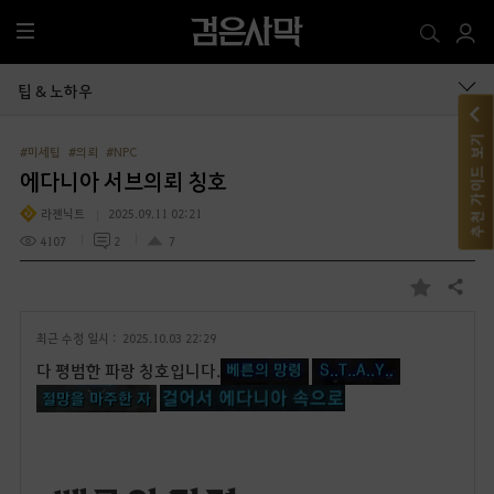
전
체
메
팁 & 노하우
뉴
추천 가이드 보기
#미세팁
#의뢰
#NPC
에다니아 서브의뢰 칭호
라젠닉트
2025.09.11 02:21
4107
2
7
공유하기
즐
겨
최근 수정 일시 :
2025.10.03 22:29
찾
기
다 평범한 파랑 칭호입니다.