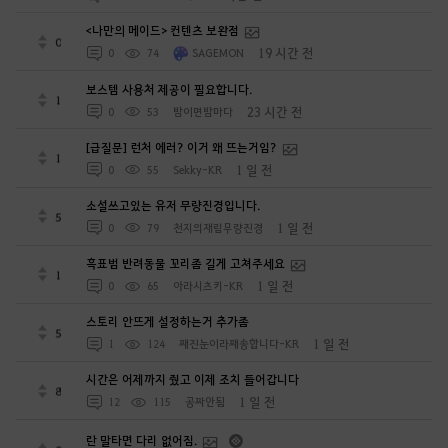
<나만의 메이드> 컨텐츠 보완점
0
19 시간 전
0
74
SAGEMON
보스템 사용처 제공이 필요합니다.
1
23 시간 전
0
53
밤이면밤마다
[급질문] 런처 에러? 이거 왜 뜨는거임?
1
1 일 전
0
55
Sekky-KR
소설쓰고있는 유저 무량진경입니다.
5
1 일 전
0
79
천지의재림무량진경
흑표범 반려동물 꼬리좀 길게 고쳐주세요
1
1 일 전
0
65
아라시츠키-KR
스토리 안뜨게 설정하는거 추가좀
5
1 일 전
1
124
째진눈이라째송합니다-KR
시간은 어제까지 줬고 이제 조치 들어갑니다
8
1 일 전
12
115
공짜안됨
란 말타면 다리 없어짐.