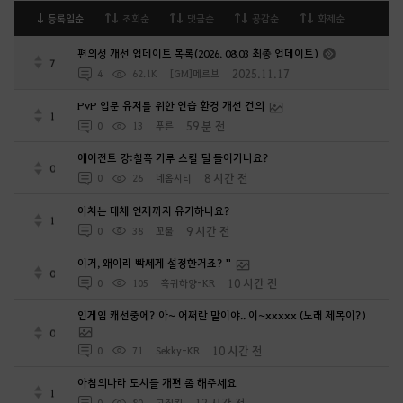
등록일순
조회순
댓글순
공감순
화제순
편의성 개선 업데이트 목록(2026. 08.03 최종 업데이트)
7
2025.11.17
4
62.1K
[GM]메르브
PvP 입문 유저를 위한 연습 환경 개선 건의
1
59 분 전
0
13
푸른
에이전트 강:칠흑 가루 스킬 딜 들어가나요?
0
8 시간 전
0
26
네옴시티
아처는 대체 언제까지 유기하나요?
1
9 시간 전
0
38
꼬물
이거, 왜이리 빡쎄게 설정한거죠? ''
0
10 시간 전
0
105
흑귀하양-KR
인게임 캐선중에? 아~ 어쩌란 말이야.. 이~xxxxx (노래 제목이?)
0
10 시간 전
0
71
Sekky-KR
아침의나라 도시들 개편 좀 해주세요
1
12 시간 전
0
80
고집킹