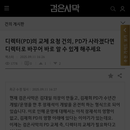
전
체
메
건의 게시판
뉴
추천 가이드 보기
디렉터(PD)의 교체 요청 건의, PD가 사라졌다면
디렉터로 바꾸어 바로 알 수 있게 해주세요
랙스터
2025.09.11 16:26
1778
0
1
2
공유하기
즐
겨
최근 수정 일시 :
2025.09.11 16:27
찾
기
현재 검은사막은 김대일 의장이 만들고, 김재희 PD가 수년간
개발/운영을 한 후 장재석이 개발을 온전히 하는 형식으로 되어
있습니다. 이로 인해 운영에 대해서는 아직 장재석의 영향이
없고, 김재희 PD의 영향 아래에 있다는 이야기가 있는데요.
이제는 검은사막의 PD 교체 즉, 디렉터의 교체가 필요하다고