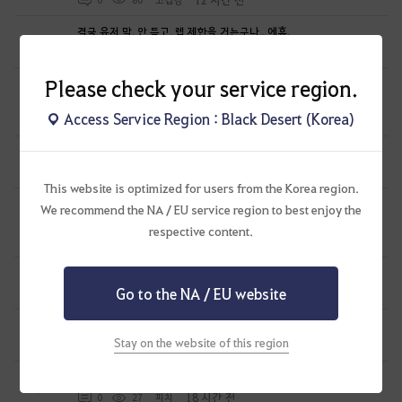
결국 유저 말, 안 듣고. 렙 제한을 거는구나.. 에휴.
1
12 시간 전
0
68
Sekky-KR
Please check your service region.
채집중 게임을 발동했을때 필요 없는 씨앗이 한번에 많이 획득되는
문제점 개선해 주십시요 너무 간절합니다.
2
Access Service Region : Black Desert (Korea)
14 시간 전
0
67
폴리프
길드 수당수금 관련 건의사항입니다.
1
14 시간 전
0
66
폴리프
This website is optimized for users from the Korea region.
전승 각성 선택 할 때 전승 각성 스킬이 아닌 일반 스킬 찍혀있어서
We recommend the NA / EU service region to best enjoy the
전승 각성 선택 할 수 없어요.
1
respective content.
15 시간 전
0
75
파란별-KR
크로그달로그 외형은 도대체 언제 출시하는겁니꽈??예??
0
Go to the NA / EU website
15 시간 전
0
55
낭만가이
새벽의 정수 1:1교환 반대로도 가능하게해주세요
0
Stay on the website of this region
18 시간 전
0
39
기모지한밤
세라핌 마르니스트 의상 추가해주세요
0
18 시간 전
0
27
피치