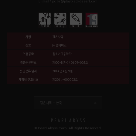
E-mail : pc_kr@playblackdesert.com
제명
검은사막
상호
㈜펄어비스
이용등급
청소년이용불가
등급분류번호
제CC-NP-140409-005호
등급분류 일자
2014년 4월 9일
제작업 신고번호
제2011-000002호
검은사막 -
한국
© Pearl Abyss Corp. All Rights Reserved.