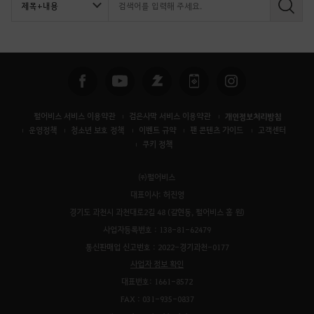
검
색
펄어비스 서비스 이용약관
검은사막 서비스 이용약관
개인정보처리방침
운영정책
청소년 보호 정책
이벤트 규약
팬 콘텐츠 가이드
고객센터
쿠키 정책
㈜펄어비스
대표이사: 허진영
경기도 과천시 과천대로2길 48 (갈현동, 펄어비스 홈 원)
사업자등록번호 : 138-81-62479
통신판매업 신고번호 : 2022-경기과천-0177
사업자 정보 확인
대표번호: 1661-8572
FAX : 031-935-0837