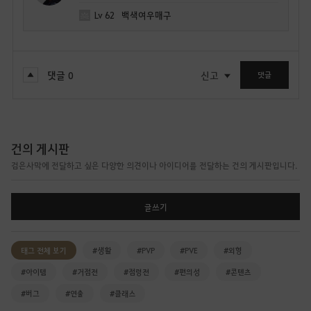
Lv
62
백색여우매구
댓글
0
신고
댓글
건의 게시판
검은사막에 전달하고 싶은 다양한 의견이나 아이디어를 전달하는 건의 게시판입니다.
글쓰기
태그 전체 보기
#생활
#PVP
#PVE
#외형
#아이템
#거점전
#점령전
#편의성
#콘텐츠
#버그
#연출
#클래스