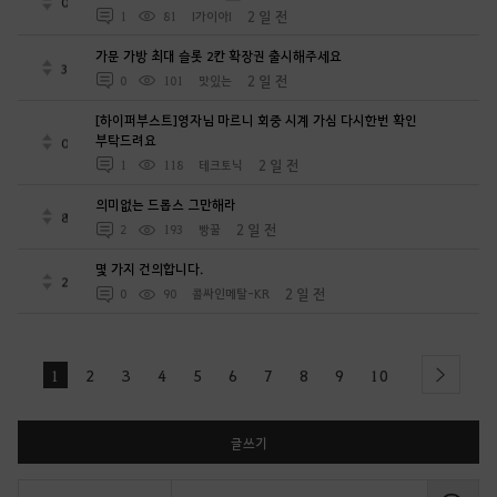
0
2 일 전
1
81
I가이아I
가문 가방 최대 슬롯 2칸 확장권 출시해주세요
3
2 일 전
0
101
맛있는
[하이퍼부스트]영자님 마르니 회중 시계 가심 다시한번 확인
부탁드려요
0
2 일 전
1
118
테크토닉
의미없는 드롭스 그만해라
8
2 일 전
2
193
빵꿀
몇 가지 건의합니다.
2
2 일 전
0
90
콜싸인메탈-KR
1
2
3
4
5
6
7
8
9
10
next
글쓰기