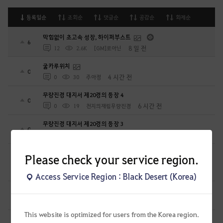
등록일순
조회순
댓글순
공감순
화제순
막힘없이 초고속 성장, 하이퍼부스트
6
8 일 전
12
2.6K
[GM]로아닌
굶카루위치
0
4 시간 전
0
30
주아정
무량진경 대지서 제20경의 등장 4
0
6 시간 전
0
19
천지의재림무량진경
무량진경 대지서 제20경의 등장 3
0
6 시간 전
0
18
천지의재림무량진경
길드 명성 이상이 없다고 GM이 글남겨서 사진찍어 제출합니다
Please check your service region.
0
6 시간 전
2
36
절세미녀초선-KR
Access Service Region : Black Desert (Korea)
무량진경 대지서 제20경의 등장 2
0
11 시간 전
0
31
천지의재림무량진경
This website is optimized for users from the Korea region.
[하이퍼부스트] 61레벨 동검별 보상이 없네요?