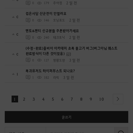
2 일 전
0
179
주아정
검은사당 산군전이 안열려요
0
2 일 전
0
146
모닝포도
멘토&멘티 신규분들 쿠폰받아가세요
0
2 일 전
0
240
테크토닉
(수정-완료)올비아 아카데미 초록 물고기 버그(버그아님 퀘스트
완료방식이 다른 것이었음)
0
3 일 전
0
127
명왕도량
복귀유저도 하이퍼부스트 되나요?
1
3 일 전
1
182
라릭
1
2
3
4
5
6
7
8
9
10
next
글쓰기