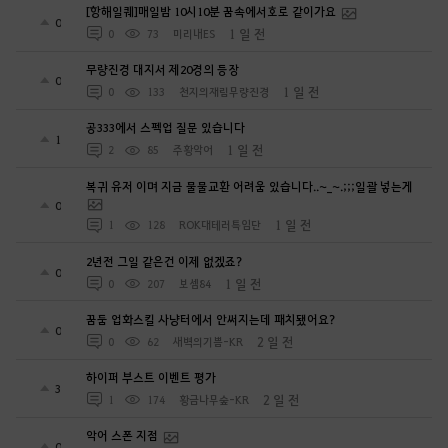
[항해일퀘]매일밤 10시10분 꿈속에서호로 같이가요
0
1 일 전
0
73
미리내ES
무량진경 대지서 제20경의 등장
0
1 일 전
0
133
천지의재림무량진경
공333에서 스펙업 질문 있습니다
1
1 일 전
2
85
주황악어
복귀 유저 이며 지금 물물교환 어려움 있습니다..~_~.;;;일괄 넣는게
0
1 일 전
1
128
ROK대테러특임단
2년전 그일 같은건 이제 없겠죠?
0
1 일 전
0
207
보셈84
꿈둠 업화스킬 사냥터에서 안써지는데 패치됐어요?
0
2 일 전
0
62
새벽의기쁨-KR
하이퍼 부스트 이벤트 평가
3
2 일 전
1
174
황금나무숲-KR
악어 스폰 지점
0