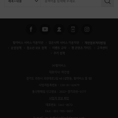
검
색
펄어비스 서비스 이용약관
검은사막 서비스 이용약관
개인정보처리방침
운영정책
청소년 보호 정책
이벤트 규약
팬 콘텐츠 가이드
고객센터
쿠키 정책
㈜펄어비스
대표이사: 허진영
경기도 과천시 과천대로2길 48 (갈현동, 펄어비스 홈 원)
사업자등록번호 : 138-81-62479
통신판매업 신고번호 : 2022-경기과천-0177
사업자 정보 확인
대표번호: 1661-8572
FAX : 031-935-0837
E-mail : pc_kr@playblackdesert.com