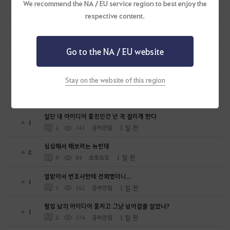
0
We recommend the NA / EU service region to best enjoy the
12 시간 전
3
72
Hemination-KR
respective content.
올비아 아카데미 퀘스트에서 캐릭터 이동.. 문제 있어요.
0
17 시간 전
1
69
일리아노-KR
Go to the NA / EU website
시즌 캐릭터 생성이 안 됩니다.
0
22 시간 전
1
89
란미녀
Stay on the website of this region
🥔감자타임즈[인물] 예쁜 캐릭터보다, 기억에 남는 캐릭터
9
1 일 전
6
109
감자타임즈
일단 내 아이디어 훔친인간 넌 꼭 잘리게 한다
1
1 일 전
2
141
공짜안됨
심심해서 해보려는 뉴빈데
0
1 일 전
0
84
로뽀또또
열받아서 변호사한테 전화했더니...
1
1 일 전
1
162
공짜안됨
펄업 남의 아이디어 훔치고 그냥 넘어갈줄 알았냐?
1
1 일 전
2
174
공짜안됨