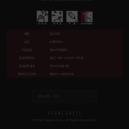
제명
검은사막
상호
㈜펄어비스
이용등급
청소년이용불가
등급분류번호
제CC-NP-140409-005호
등급분류 일자
2014년 4월 9일
제작업 신고번호
제2011-000002호
검은사막 -
한국
© Pearl Abyss Corp. All Rights Reserved.