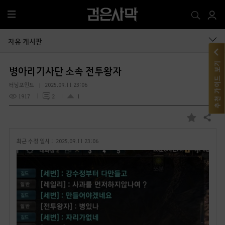
전
체
메
자유 게시판
뉴
추천 가이드 보기
병아리기사단 소속 전투왕자
터닝포인트
2025.09.11 23:06
1917
2
1
공유하기
즐
겨
최근 수정 일시 :
2025.09.11 23:06
찾
기