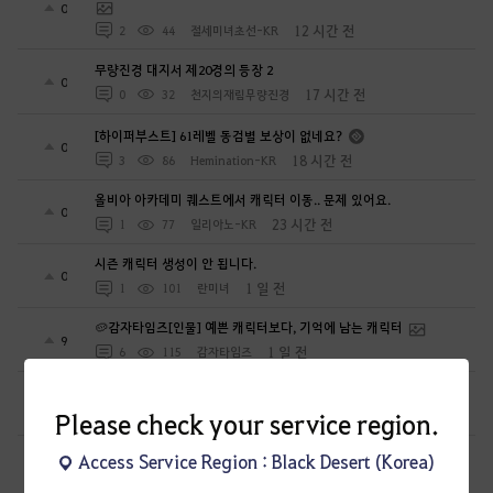
0
12 시간 전
2
44
절세미녀초선-KR
무량진경 대지서 제20경의 등장 2
0
17 시간 전
0
32
천지의재림무량진경
[하이퍼부스트] 61레벨 동검별 보상이 없네요?
0
18 시간 전
3
86
Hemination-KR
올비아 아카데미 퀘스트에서 캐릭터 이동.. 문제 있어요.
0
23 시간 전
1
77
일리아노-KR
시즌 캐릭터 생성이 안 됩니다.
0
1 일 전
1
101
란미녀
🥔감자타임즈[인물] 예쁜 캐릭터보다, 기억에 남는 캐릭터
9
1 일 전
6
115
감자타임즈
일단 내 아이디어 훔친인간 넌 꼭 잘리게 한다
1
1 일 전
Please check your service region.
2
151
공짜안됨
심심해서 해보려는 뉴빈데
Access Service Region : Black Desert (Korea)
0
1 일 전
0
87
로뽀또또