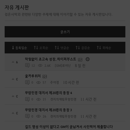
자유 게시판
검은사막과 관련된 다양한 주제에 대해 이야기할 수 있는 자유 게시판입니다.
글쓰기
등록일순
조회순
댓글순
공감순
화제순
막힘없이 초고속 성장, 하이퍼부스트
6
8 일 전
12
2.6K
[GM]로아닌
굶카루위치
0
10 시간 전
0
57
주아정
무량진경 대지서 제20경의 등장 4
0
11 시간 전
0
21
천지의재림무량진경
무량진경 대지서 제20경의 등장 3
0
11 시간 전
0
26
천지의재림무량진경
길드 명성 이상이 없다고 GM이 글남겨서 사진찍어 제출합니다