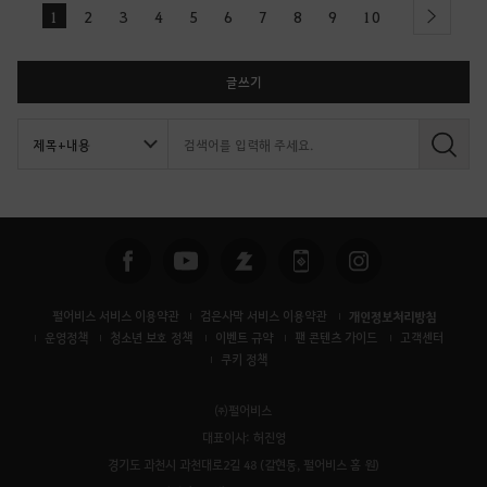
1
2
3
4
5
6
7
8
9
10
next
글쓰기
검
색
펄어비스 서비스 이용약관
검은사막 서비스 이용약관
개인정보처리방침
운영정책
청소년 보호 정책
이벤트 규약
팬 콘텐츠 가이드
고객센터
쿠키 정책
㈜펄어비스
대표이사: 허진영
경기도 과천시 과천대로2길 48 (갈현동, 펄어비스 홈 원)