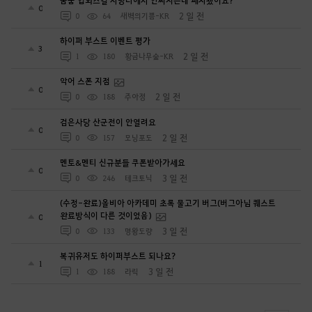
꿈둠 업화스킬 사냥터에서 안써지는데 패치됐어요?
0
2 일 전
0
64
새벽의기쁨-KR
하이퍼 부스트 이벤트 평가
3
2 일 전
1
180
황금나무숲-KR
악어 스폰 지점
0
2 일 전
0
188
주아정
검은사당 산군전이 안열려요
0
2 일 전
0
157
모닝포도
멘토&멘티 신규분들 쿠폰받아가세요
0
3 일 전
0
246
테크토닉
(수정-완료)올비아 아카데미 초록 물고기 버그(버그아님 퀘스트
완료방식이 다른 것이었음)
0
3 일 전
0
133
명왕도량
복귀유저도 하이퍼부스트 되나요?
1
3 일 전
1
188
라릭