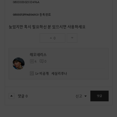
081E01B0231D496A
081E072FFAE543C3
등록완료
늦었지만 혹시 필요하신 분 있으시면 사용하세요
0
레오네리스
4
0
Lv
비공개
세실리루나
댓글
0
신고
댓글