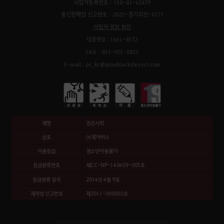
사업자등록번호 : 138-81-62479
통신판매업 신고번호 : 2022-경기과천-0177
사업자 정보 확인
대표번호: 1661-8572
FAX : 031-935-0837
E-mail : pc_kr@playblackdesert.com
제명
검은사막
상호
㈜펄어비스
이용등급
청소년이용불가
등급분류번호
제CC-NP-140409-005호
등급분류 일자
2014년 4월 9일
제작업 신고번호
제2011-000002호