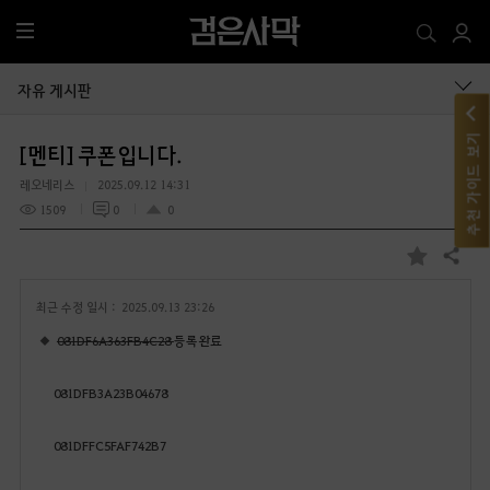
전
체
메
자유 게시판
뉴
추천 가이드 보기
[멘티] 쿠폰입니다.
레오네리스
2025.09.12 14:31
1509
0
0
공유하기
즐
겨
최근 수정 일시 :
2025.09.13 23:26
찾
기
081DF6A363FB4C28
등록완료
081DFB3A23B04678
081DFFC5FAF742B7