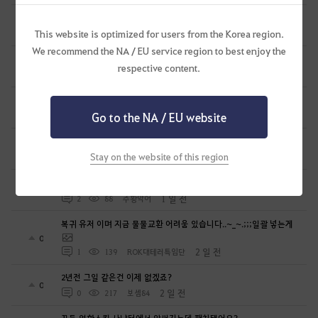
열받아서 변호사한테 전화했더니...
1
1 일 전
This website is optimized for users from the Korea region.
1
176
공짜안됨
We recommend the NA / EU service region to best enjoy the
펄업 남의 아이디어 훔치고 그냥 넘어갈줄 알았냐?
1
respective content.
1 일 전
2
184
공짜안됨
[항해일퀘]매일밤 10시10분 꿈속에서호로 같이가요
0
Go to the NA / EU website
1 일 전
0
76
미리내ES
무량진경 대지서 제20경의 등장
0
Stay on the website of this region
1 일 전
0
144
천지의재림무량진경
공333에서 스펙업 질문 있습니다
1
1 일 전
2
88
주황악어
복귀 유저 이며 지금 물물교환 어려움 있습니다..~_~.;;;일괄 넣는게
0
2 일 전
1
139
ROK대테러특임단
2년전 그일 같은건 이제 없겠죠?
0
2 일 전
0
217
보셈84