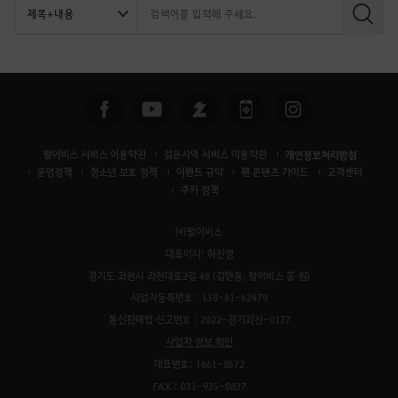
검
색
펄어비스 서비스 이용약관
검은사막 서비스 이용약관
개인정보처리방침
운영정책
청소년 보호 정책
이벤트 규약
팬 콘텐츠 가이드
고객센터
쿠키 정책
㈜펄어비스
대표이사: 허진영
경기도 과천시 과천대로2길 48 (갈현동, 펄어비스 홈 원)
사업자등록번호 : 138-81-62479
통신판매업 신고번호 : 2022-경기과천-0177
사업자 정보 확인
대표번호: 1661-8572
FAX : 031-935-0837