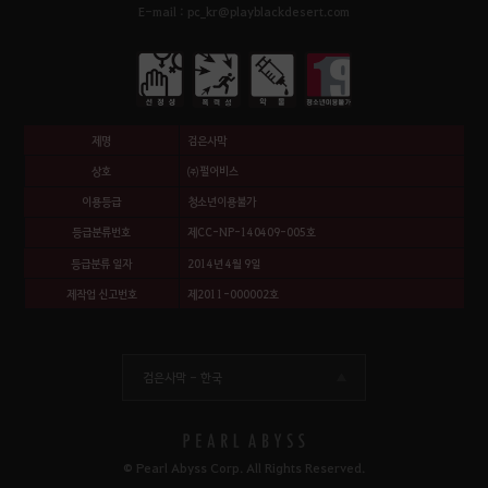
E-mail : pc_kr@playblackdesert.com
제명
검은사막
상호
㈜펄어비스
이용등급
청소년이용불가
등급분류번호
제CC-NP-140409-005호
등급분류 일자
2014년 4월 9일
제작업 신고번호
제2011-000002호
검은사막 -
한국
© Pearl Abyss Corp. All Rights Reserved.