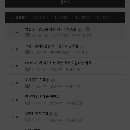
글쓰기
등록일순
조회순
댓글순
공감순
화제순
막힘없이 초고속 성장, 하이퍼부스트
6
2026.07.29
14
3K
[GM]로아닌
그냥 .. 내가해본결과 ... 좋아서 공유함
0
3 시간 전
0
27
파산전문변호사
ChatGPT가 얘기하는 기존 유저 이탈하는 이유
0
9 시간 전
1
96
낭월서화
우사 제피 기록용
0
9 시간 전
0
63
담금소주
썬 온라인 역대급 이벤트
0
10 시간 전
0
93
낭월서화
세라핌 제피 기록용
0
10 시간 전
0
58
담금소주