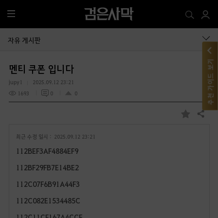
전
체
메
자유 게시판
뉴
추천 가이드 보기
멘티 쿠폰 입니다
jupy1
2025.09.12 23:21
1693
0
0
공유하기
즐
겨
최근 수정 일시 :
2025.09.12 23:21
찾
기
112BEF3AF4884EF9
112BF29FB7E14BE2
112C07F6B91A44F3
112C082E1534485C
112C11CF167A4CCF