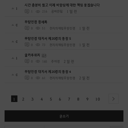
시간 충분히 줬고 이제 비양심에 대한 책임 묻겠습니다
1
1 일 전
1
216
공짜안됨
무량진경 창세록
0
1 일 전
0
51
천지의재림무량진경
무량진경 대지서 제20경의 등장 5
0
1 일 전
0
73
천지의재림무량진경
굶카루위치
1
2 일 전
0
165
주아정
무량진경 대지서 제20경의 등장 4
0
2 일 전
0
61
천지의재림무량진경
1
2
3
4
5
6
7
8
9
10
next
글쓰기