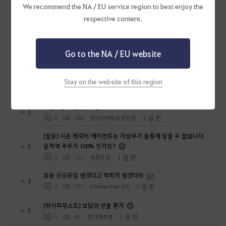
We recommend the NA / EU service region to best enjoy the
이고르 바탈리 모험일지 9권 중 모험가의 유실물 관련해서
0
respective content.
1 일 전
4
117
단륵
에이전트 감상
0
1 일 전
0
134
칼루이스-KR
Go to the NA / EU website
[뉴비질문] 시즌졸업 60렙이후 시즌졸업 버튼 누르고 메인퀘 끝까지
밀고 아카데미 고?
0
Stay on the website of this region
1 일 전
2
91
헬다마르스-KR
무량진경 무량계편 1장
1
1 일 전
0
104
천지의재림무량진경
[질문] 시즌 캐릭터 에이전트는 각성무기 슬롯에 넣을 수 없습니다.
공격력 주무기 100% 인가요?
0
1 일 전
2
111
명왕도량
요즘 신규유입 생겻다고 막피가 생겻더라
2
1 일 전
2
177
KIMAercher-KR
[하이퍼부스트] 보답의 선물 편지
0
1 일 전
1
83
일거에척결