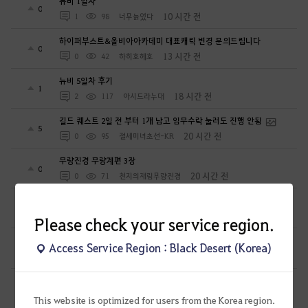
뉴비 1일차
0
10 시간 전
1
98
너무늙었다
하이퍼부스트&올비아아카데미 대표캐릭 변경 문의드립니다
0
13 시간 전
0
42
하히호헤호
뉴비 5일차 후기
1
18 시간 전
2
117
아시드라누대
길드 퀘스트 2일 전 부터 1개 남고 임무수락 눌러도 진행 안됨
5
20 시간 전
0
95
절세미녀초선-KR
무량진경 무량계편 3장
0
20 시간 전
0
71
천지의재림무량진경
무량진경 무량계편 2장 후속
0
21 시간 전
0
39
천지의재림무량진경
Please check your service region.
무량진경 무량계편 2장
Access Service Region : Black Desert (Korea)
0
21 시간 전
0
73
천지의재림무량진경
[하이퍼부스트] 보상으로 들어온게 제대로 들어온게 맞나요?
0
1 일 전
1
143
일거에척결
This website is optimized for users from the Korea region.