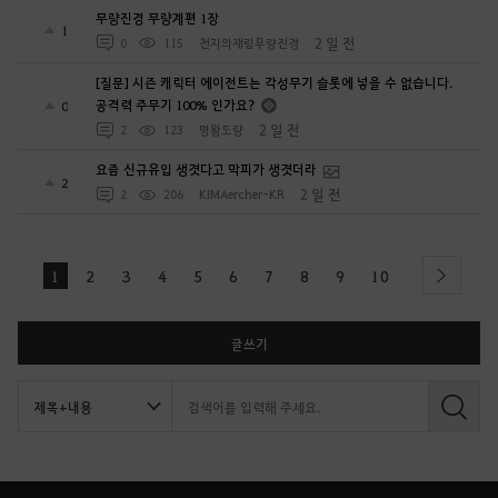
무량진경 무량계편 1장
1
2 일 전
0
115
천지의재림무량진경
[질문] 시즌 캐릭터 에이전트는 각성무기 슬롯에 넣을 수 없습니다.
공격력 주무기 100% 인가요?
0
2 일 전
2
123
명왕도량
요즘 신규유입 생겻다고 막피가 생겻더라
2
2 일 전
2
206
KIMAercher-KR
1
2
3
4
5
6
7
8
9
10
next
글쓰기
검
색