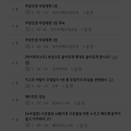
무량진경 무량계편 3장
0
1 일 전
0
100
천지의재림무량진경
무량진경 무량계편 2장 후속
0
1 일 전
0
60
천지의재림무량진경
무량진경 무량계편 2장
0
1 일 전
0
106
천지의재림무량진경
[하이퍼부스트] 보상으로 들어온게 제대로 들어온게 맞나요?
0
1 일 전
2
161
일거에척결
이고르 바탈리 모험일지 9권 중 모험가의 유실물 관련해서
0
1 일 전
4
135
단륵
에이전트 감상
0
1 일 전
0
160
칼루이스-KR
[뉴비질문] 시즌졸업 60렙이후 시즌졸업 버튼 누르고 메인퀘 끝까지
밀고 아카데미 고?
0
1 일 전
2
106
헬다마르스-KR