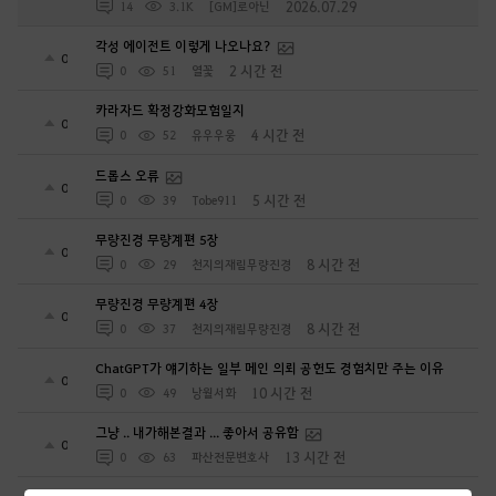
2026.07.29
14
3.1K
[GM]로아닌
각성 에이전트 이렇게 나오나요?
0
2 시간 전
0
51
열꽃
카라자드 확정강화모험일지
0
4 시간 전
0
52
유우우웅
드롭스 오류
0
5 시간 전
0
39
Tobe911
무량진경 무량계편 5장
0
8 시간 전
0
29
천지의재림무량진경
무량진경 무량계편 4장
0
8 시간 전
0
37
천지의재림무량진경
ChatGPT가 얘기하는 일부 메인 의뢰 공헌도 경험치만 주는 이유
0
10 시간 전
0
49
낭월서화
그냥 .. 내가해본결과 ... 좋아서 공유함
0
13 시간 전
0
63
파산전문변호사