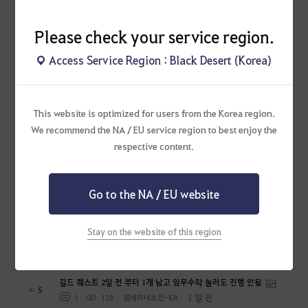
ChatGPT가 얘기하는 기존 유저 이탈하는 이유
0
20 시간 전
1
140
낭월서화
Please check your service region.
우사 제피 기록용
0
20 시간 전
0
81
담금소주
Access Service Region : Black Desert (Korea)
썬 온라인 역대급 이벤트
0
20 시간 전
0
125
낭월서화
This website is optimized for users from the Korea region.
세라핌 제피 기록용
0
We recommend the NA / EU service region to best enjoy the
21 시간 전
0
71
담금소주
respective content.
뉴비 1일차
0
21 시간 전
1
125
너무늙었다
Go to the NA / EU website
하이퍼부스트&올비아아카데미 대표캐릭 변경 문의드립니다
0
1 일 전
1
54
하히호헤호
Stay on the website of this region
뉴비 5일차 후기
1
1 일 전
2
152
아시드라누대
길드 퀘스트 2일 전 부터 1개 남고 임무수락 눌러도 진행 안됨
5
1 일 전
1
128
절세미녀초선-KR