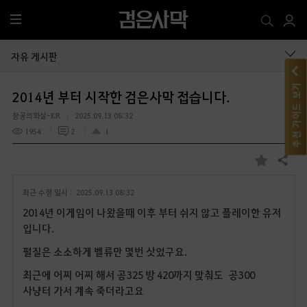
전
체
메
자유 게시판
뉴
추천 가이드 보기
2014년 부터 시작한 검은사막 접습니다.
창공의화살-KR
2025.09.13 08:32
1954
2
1
공유하기
즐
겨
최근 수정 일시 :
2025.09.13 08:32
찾
기
2014년 이게임이 나왔을때 이후 부터 쉬지 않고 플레이한 유저
입니다.
펄질은 소소하게 벨류만 몇번 삿었구요.
최근에 어찌 어찌 해서 공325 방 420까지 맞춰도 공300
사냥터 가서 계속 죽더라고요