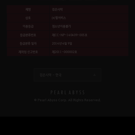
제명
검은사막
상호
㈜펄어비스
이용등급
청소년이용불가
등급분류번호
제CC-NP-140409-005호
등급분류 일자
2014년 4월 9일
제작업 신고번호
제2011-000002호
검은사막 -
한국
© Pearl Abyss Corp. All Rights Reserved.