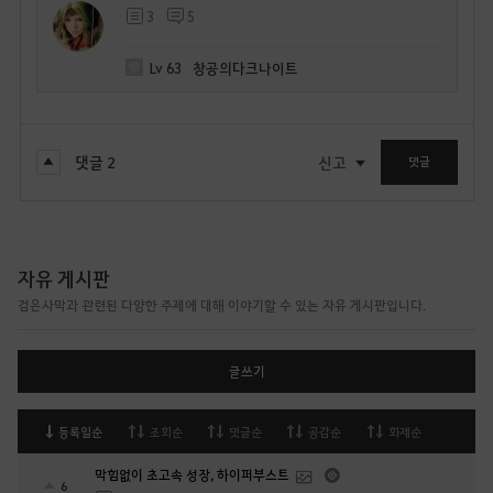
3
5
Lv
63
창공의다크나이트
댓글
2
신고
댓글
자유 게시판
검은사막과 관련된 다양한 주제에 대해 이야기할 수 있는 자유 게시판입니다.
글쓰기
등록일순
조회순
댓글순
공감순
화제순
막힘없이 초고속 성장, 하이퍼부스트
6