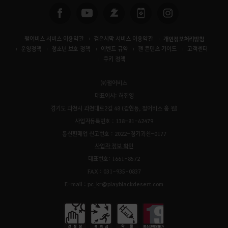
펄어비스 서비스 이용약관
검은사막 서비스 이용약관
개인정보처리방침
운영정책
청소년 보호 정책
이벤트 규약
팬 콘텐츠 가이드
고객센터
쿠키 정책
㈜펄어비스
대표이사: 허진영
경기도 과천시 과천대로2길 48 (갈현동, 펄어비스 홈 원)
사업자등록번호 : 138-81-62479
통신판매업 신고번호 : 2022-경기과천-0177
사업자 정보 확인
대표번호: 1661-8572
FAX : 031-935-0837
E-mail : pc_kr@playblackdesert.com