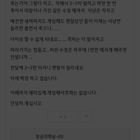
죽는거야 그렇다 치고, 끽해서 2~3억 벌려고 하면 한 번
죽어서 마칼이나 기린 같은 수정 깨져서 사냥은 적자고
예전엔 새벽까지도 게임해도 괜찮았던 몸이 이제는 사냥만
돌리면 졸면서 죽으니... ...
더이상 할 수 없게 되네요... ... 격차는 더 벌어지고
따라가기는 힘들고.. 비싼 수정은 하루에 1번만 깨지게 해주면
안됩니까 ...
연달에 2~3번 터지니 멘탈이 털리네요
악세 빡강 하고 접습니다.
이때까지 재미있게 게임해서후회는 없습니다.
안녕히 계십시오
1
창공의화살-KR