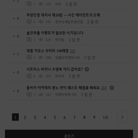
1
2 일 전
1
162
라릭
무량진경 대지서 제20경 — 사신 에이전트의 도래
0
2 일 전
0
197
천지의재림무량진경
술잔추출 이벤트가 필요한 시기입니다
0
2 일 전
1
229
빗나림
대충 가모스 꾸러미 100개깡
1
3 일 전
1
288
뒤틀린야생화-KR
시트러스 비키니 수영복 어디 갔어요?
0
3 일 전
4
259
란미녀
올비아 아카데미 분노 전이 퀘스트 해결좀 해줘요
0
3 일 전
1
142
이벤트피씨-KR
1
2
3
4
5
6
7
8
9
10
next
글쓰기