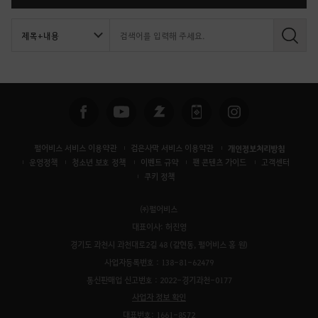
검
색
펄어비스 서비스 이용약관
검은사막 서비스 이용약관
개인정보처리방침
운영정책
청소년 보호 정책
이벤트 규약
팬 콘텐츠 가이드
고객센터
쿠키 정책
㈜펄어비스
대표이사: 허진영
경기도 과천시 과천대로2길 48 (갈현동, 펄어비스 홈 원)
사업자등록번호 : 138-81-62479
통신판매업 신고번호 : 2022-경기과천-0177
사업자 정보 확인
대표번호: 1661-8572