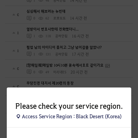
14 시간 전
1
98
공짜안됨
심심해서 해보려는 뉴빈데
0
14 시간 전
0
62
로뽀또또
열받아서 변호사한테 전화했더니...
1
16 시간 전
1
118
공짜안됨
펄업 남의 아이디어 훔치고 그냥 넘어갈줄 알았냐?
1
17 시간 전
1
131
공짜안됨
[항해일퀘]매일밤 10시10분 꿈속에서호로 같이가요
0
20 시간 전
0
49
미리내ES
무량진경 대지서 제20경의 등장
0
1 일 전
0
96
천지의재림무량진경
공333에서 스펙업 질문 있습니다
Please check your service region.
1
1 일 전
2
62
주황악어
Access Service Region : Black Desert (Korea)
복귀 유저 이며 지금 물물교환 어려움 있습니다..~_~.;;;일괄 넣는게
0
1 일 전
1
108
ROK대테러특임단