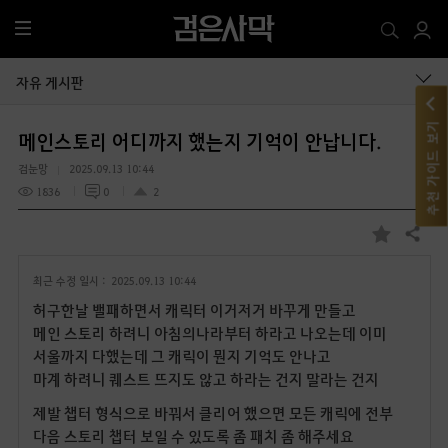
전
체
메
자유 게시판
뉴
추천 가이드 보기
메인스토리 어디까지 했는지 기억이 안납니다.
검눈망
2025.09.13 10:44
1836
0
2
공유하기
즐
겨
최근 수정 일시 :
2025.09.13 10:44
찾
기
허구한날 밸패하면서 캐릭터 이거저거 바꾸게 만들고
메인 스토리 하려니 아침의나라부터 하라고 나오는데 이미
서울까지 다했는데 그 캐릭이 뭔지 기억도 안나고
마계 하려니 퀘스트 뜨지도 않고 하라는 건지 말라는 건지
제발 챕터 형식으로 바꿔서 클리어 했으면 모든 캐릭에 전부
다음 스토리 챕터 보일 수 있도록 좀 패치 좀 해주세요