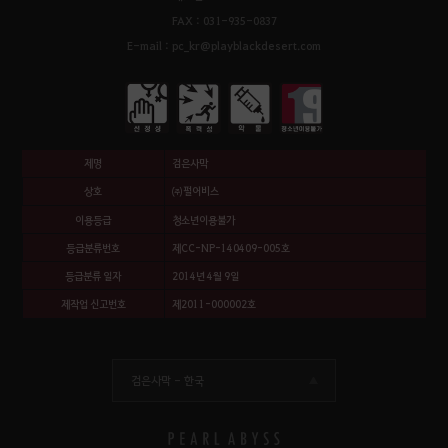
FAX : 031-935-0837
E-mail : pc_kr@playblackdesert.com
제명
검은사막
상호
㈜펄어비스
이용등급
청소년이용불가
등급분류번호
제CC-NP-140409-005호
등급분류 일자
2014년 4월 9일
제작업 신고번호
제2011-000002호
검은사막 -
한국