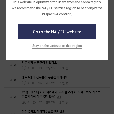
This website is optimized for users from the Korea region.
2년전 그일 같은건 이제 없겠죠?
0
We recommend the NA / EU service region to best enjoy the
1 일 전
0
165
보셈84
respective content.
꿈둠 업화스킬 사냥터에서 안써지는데 패치됐어요?
0
1 일 전
0
46
새벽의기쁨-KR
Go to the NA / EU website
하이퍼 부스트 이벤트 평가
3
1 일 전
1
151
황금나무숲-KR
Stay on the website of this region
악어 스폰 지점
0
1 일 전
0
147
주아정
검은사당 산군전이 안열려요
0
1 일 전
0
113
모닝포도
멘토&멘티 신규분들 쿠폰받아가세요
0
2 일 전
0
215
테크토닉
(수정-완료)올비아 아카데미 초록 물고기 버그(버그아님 퀘스트
완료방식이 다른 것이었음)
0
2 일 전
0
107
명왕도량
복귀유저도 하이퍼부스트 되나요?