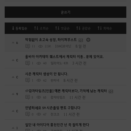
글쓰기
등록일순
조회순
댓글순
공감순
화제순
막힘없이 초고속 성장, 하이퍼부스트
6
8 일 전
11
2.5K
[GM]로아닌
올비아 아카데미 퀘스트에서 캐릭터 이동.. 문제 있어요.
0
3 시간 전
1
40
일리아노-KR
시즌 캐릭터 생성이 안 됩니다.
0
8 시간 전
1
42
란미녀
🥔감자타임즈[인물] 예쁜 캐릭터보다, 기억에 남는 캐릭터
9
11 시간 전
5
65
감자타임즈
안녕하세요 59 시즌졸업 멘토 구합니다
0
11 시간 전
0
47
찬크크
일단 내 아이디어 훔친인간 넌 꼭 잘리게 한다
1