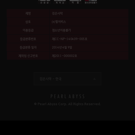
제명
검은사막
상호
㈜펄어비스
이용등급
청소년이용불가
등급분류번호
제CC-NP-140409-005호
등급분류 일자
2014년 4월 9일
제작업 신고번호
제2011-000002호
검은사막 -
한국
© Pearl Abyss Corp. All Rights Reserved.