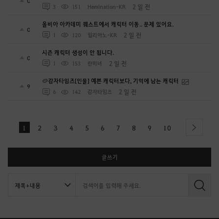
0
2 일 전
3
151
Hemination-KR
올비아 아카데미 퀘스트에서 캐릭터 이동.. 문제 있어요.
0
2 일 전
1
120
일리아노-KR
시즌 캐릭터 생성이 안 됩니다.
0
2 일 전
1
153
란미녀
🥔감자타임즈[인물] 예쁜 캐릭터보다, 기억에 남는 캐릭터
9
2 일 전
6
142
감자타임즈
1
2
3
4
5
6
7
8
9
10
next
글쓰기
검
색