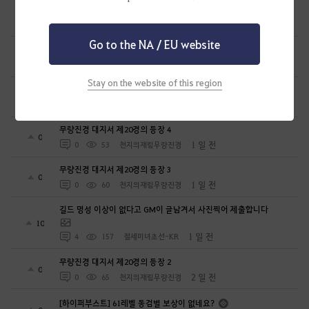
무량진경 창세록
0
1 일 전
0
42
천지의재림무량진경
Go to the NA / EU website
무량진경 대지서 제20경의 등장 5
0
1 일 전
0
56
천지의재림무량진경
Stay on the website of this region
굶카루위치
1
1 일 전
0
131
주아정
무량진경 대지서 제20경의 등장 4
0
1 일 전
0
53
천지의재림무량진경
무량진경 대지서 제20경의 등장 3
0
1 일 전
0
60
천지의재림무량진경
길드 명성 이상이 없다고 GM이 글남겨서 사진찍어 제출합니다
10
1 일 전
4
157
절세미녀초선-KR
무량진경 대지서 제20경의 등장 2
0
2 일 전
0
65
천지의재림무량진경
[하이퍼부스트] 61레벨 동검별 보상이 없네요?