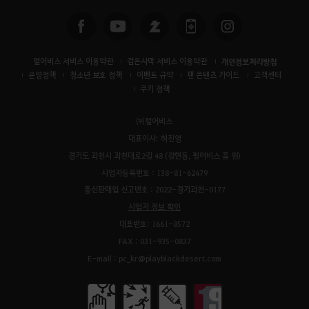
펄어비스 서비스 이용약관
검은사막 서비스 이용약관
개인정보처리방침
운영정책
청소년 보호 정책
이벤트 규약
팬 콘텐츠 가이드
고객센터
쿠키 정책
㈜펄어비스
대표이사: 허진영
경기도 과천시 과천대로2길 48 (갈현동, 펄어비스 홈 원)
사업자등록번호 : 138-81-62479
통신판매업 신고번호 : 2022-경기과천-0177
사업자 정보 확인
대표번호: 1661-8572
FAX : 031-935-0837
E-mail : pc_kr@playblackdesert.com