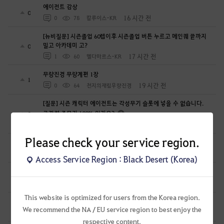
에이전트 감상
0
16 시간 전
0
78
칼루이스-KR
[뉴비질문] 시즌졸업 60렙이후 시즌졸업 버튼 누르고 메인퀘 끝까지
밀고 아카데미 고?
0
17 시간 전
1
60
헬다마르스-KR
무량진경 무량계편 1장
1
19 시간 전
0
64
천지의재림무량진경
[질문] 시즌 캐릭터 에이전트는 각성무기 슬롯에 넣을 수 없습니다.
공격력 주무기 100% 인가요?
0
20 시간 전
1
68
명왕도량
Please check your service region.
요즘 신규유입 생겻다고 막피가 생겻더라
2
20 시간 전
2
116
KIMAercher-KR
Access Service Region : Black Desert (Korea)
[하이퍼부스트] 보답의 선물 편지
0
21 시간 전
1
56
일거에척결
This website is optimized for users from the Korea region.
시간 충분히 줬고 이제 비양심에 대한 책임 묻겠습니다
1
We recommend the NA / EU service region to best enjoy the
1 일 전
1
164
공짜안됨
respective content.