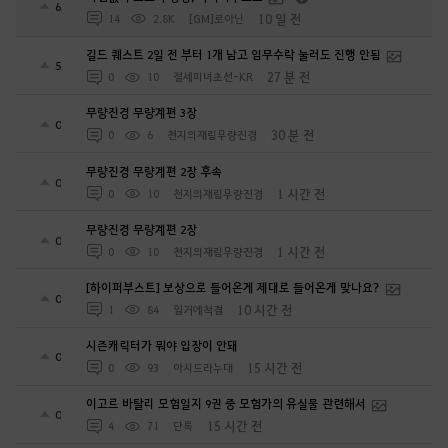
6
10 일 전
14
2.8K
[GM]로아닌
길드 퀘스트 2일 전 부터 1개 남고 임무수락 눌러도 진행 안됨
5
27 분 전
0
10
절세미녀초선-KR
무량진경 무량계편 3장
0
30 분 전
0
6
천지의재림무량진경
무량진경 무량계편 2장 후속
0
1 시간 전
0
10
천지의재림무량진경
무량진경 무량계편 2장
0
1 시간 전
0
10
천지의재림무량진경
[하이퍼부스트] 보상으로 들어온게 제대로 들어온게 맞나요?
0
10 시간 전
1
84
일거에척결
시즌캐릭터가 뭐야 입장이 안돼
0
15 시간 전
0
93
아시드라누대
이고르 바탈리 모험일지 9권 중 모험가의 유실물 관련해서
0
15 시간 전
4
71
단륵