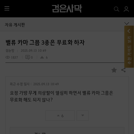
전
체
메
자유 게시판
뉴
추천 가이드 보기
밸류 카마 그믐 3종은 무료화 하자
검눈망
2025.09.13 10:49
1837
0
6
공유하기
즐
겨
최근 수정 일시 :
2025.09.13 10:49
찾
기
요정 가방 무게 의상팔이 열심히 하면서 밸류 카마 그믐은
무료화 해도 되지 않나?
6