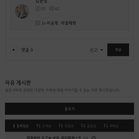
검눈망
35
62
Lv
비공개
박꽃매화
댓글
0
신고
댓글
자유 게시판
검은사막과 관련된 다양한 주제에 대해 이야기할 수 있는 자유 게시판입니다.
글쓰기
등록일순
조회순
댓글순
공감순
화제순
막힘없이 초고속 성장, 하이퍼부스트