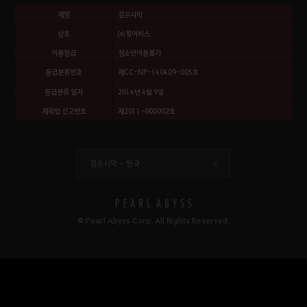
제명
검은사막
상호
㈜펄어비스
이용등급
청소년이용불가
등급분류번호
제CC-NP-140409-005호
등급분류 일자
2014년 4월 9일
제작업 신고번호
제2011-000002호
검은사막 -
한국
© Pearl Abyss Corp. All Rights Reserved.