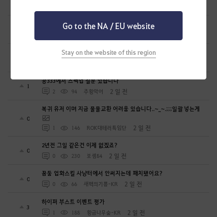
1
1 일 전
2
200
공짜안됨
Go to the NA / EU website
[항해일퀘]매일밤 10시10분 꿈속에서호로 같이가요
0
1 일 전
0
84
미리내ES
Stay on the website of this region
무량진경 대지서 제20경의 등장
0
2 일 전
0
153
천지의재림무량진경
공333에서 스펙업 질문 있습니다
1
2 일 전
2
94
주황악어
복귀 유저 이며 지금 물물교환 어려움 있습니다..~_~.;;;일괄 넣는게
0
2 일 전
1
146
ROK대테러특임단
2년전 그일 같은건 이제 없겠죠?
0
2 일 전
0
230
보셈84
꿈둠 업화스킬 사냥터에서 안써지는데 패치됐어요?
0
2 일 전
0
66
새벽의기쁨-KR
하이퍼 부스트 이벤트 평가
3
2 일 전
1
188
황금나무숲-KR