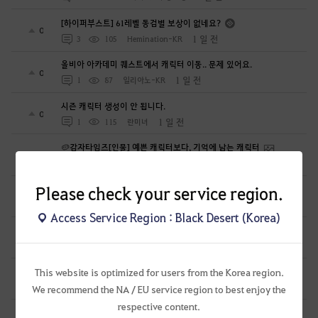
[하이퍼부스트] 61레벨 동검별 보상이 없네요?
0
1 일 전
3
105
Hemination-KR
올비아 아카데미 퀘스트에서 캐릭터 이동.. 문제 있어요.
0
1 일 전
1
87
일리아노-KR
시즌 캐릭터 생성이 안 됩니다.
0
1 일 전
1
115
란미녀
🥔감자타임즈[인물] 예쁜 캐릭터보다, 기억에 남는 캐릭터
9
1 일 전
6
120
감자타임즈
일단 내 아이디어 훔친인간 넌 꼭 잘리게 한다
Please check your service region.
1
1 일 전
2
166
공짜안됨
Access Service Region : Black Desert (Korea)
심심해서 해보려는 뉴빈데
0
1 일 전
0
93
로뽀또또
열받아서 변호사한테 전화했더니...
This website is optimized for users from the Korea region.
1
1 일 전
1
188
공짜안됨
We recommend the NA / EU service region to best enjoy the
respective content.
펄업 남의 아이디어 훔치고 그냥 넘어갈줄 알았냐?