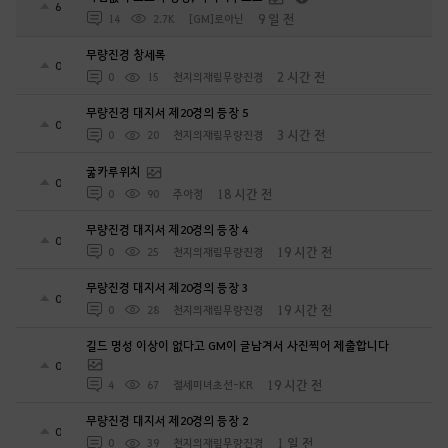
6
9 일 전
14
2.7K
[GM]로아닌
무량진경 창세록
0
2 시간 전
0
15
천지의재림무량진경
무량진경 대지서 제20경의 등장 5
0
3 시간 전
0
20
천지의재림무량진경
굶카루위치
0
18 시간 전
0
90
주아정
무량진경 대지서 제20경의 등장 4
0
19 시간 전
0
25
천지의재림무량진경
무량진경 대지서 제20경의 등장 3
0
19 시간 전
0
28
천지의재림무량진경
길드 명성 이상이 없다고 GM이 글남겨서 사진찍어 제출합니다
0
19 시간 전
4
67
절세미녀초선-KR
무량진경 대지서 제20경의 등장 2
0
1 일 전
0
39
천지의재림무량진경