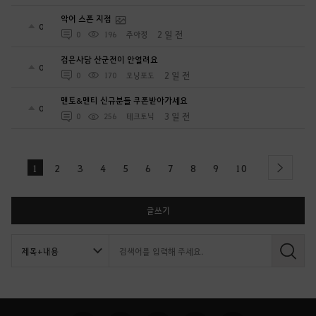
악어 스폰 지점
0
2 일 전
0
196
주아정
검은사당 산군전이 안열려요
0
2 일 전
0
170
모닝포도
멘토&멘티 신규분들 쿠폰받아가세요
0
3 일 전
0
256
테크토닉
1
2
3
4
5
6
7
8
9
10
next
글쓰기
검
색