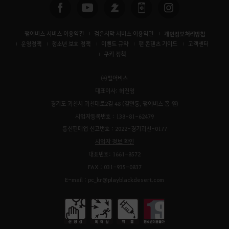
펄어비스 서비스 이용약관
검은사막 서비스 이용약관
개인정보처리방침
운영정책
청소년 보호 정책
이벤트 규약
팬 콘텐츠 가이드
고객센터
쿠키 정책
㈜펄어비스
대표이사: 허진영
경기도 과천시 과천대로2길 48 (갈현동, 펄어비스 홈 원)
사업자등록번호 : 138-81-62479
통신판매업 신고번호 : 2022-경기과천-0177
사업자 정보 확인
대표번호: 1661-8572
FAX : 031-935-0837
E-mail : pc_kr@playblackdesert.com