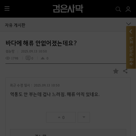
전
체
메
자유 게시판
뉴
추천 가이드 보기
바다에 해류 안없어졌는데요?
검눈망
2025.09.13 10:50
1798
0
0
공유하기
즐
겨
최근 수정 일시 :
2025.09.13 10:50
찾
기
역풍도 안 부는데 겁나 느려짐. 해류 아직 있네요.
0