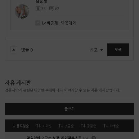
검눈망
35
62
Lv
비공개
박꽃매화
댓글
0
신고
댓글
자유 게시판
검은사막과 관련된 다양한 주제에 대해 이야기할 수 있는 자유 게시판입니다.
글쓰기
등록일순
조회순
댓글순
공감순
화제순
막힘없이 초고속 성장, 하이퍼부스트