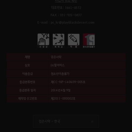
사업자 정보 확인
대표번호: 1661-8572
FAX : 031-935-0837
E-mail : pc_kr@playblackdesert.com
제명
검은사막
상호
㈜펄어비스
이용등급
청소년이용불가
등급분류번호
제CC-NP-140409-005호
등급분류 일자
2014년 4월 9일
제작업 신고번호
제2011-000002호
검은사막 -
한국