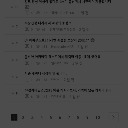
길드 명성 이상이 없다고 GM이 글남겨서 사진찍어 제출합니다
10
1 일 전
4
157
절세미녀초선-KR
무량진경 대지서 제20경의 등장 2
0
2 일 전
0
65
천지의재림무량진경
[하이퍼부스트] 61레벨 동검별 보상이 없네요?
0
2 일 전
3
151
Hemination-KR
올비아 아카데미 퀘스트에서 캐릭터 이동.. 문제 있어요.
0
2 일 전
1
120
일리아노-KR
시즌 캐릭터 생성이 안 됩니다.
0
2 일 전
1
153
란미녀
🥔감자타임즈[인물] 예쁜 캐릭터보다, 기억에 남는 캐릭터
9
2 일 전
6
142
감자타임즈
1
2
3
4
5
6
7
8
9
10
next