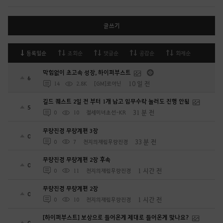
글쓰기
등록일순
조회순
댓글순
공감순
화제순
막힘없이 초고속 성장, 하이퍼부스트
6
10 일 전
14
2.8K
[GM]로아닌
길드 퀘스트 2일 전 부터 1개 남고 임무수락 눌러도 진행 안됨
5
31 분 전
0
10
절세미녀초선-KR
무량진경 무량계편 3장
0
33 분 전
0
7
천지의재림무량진경
무량진경 무량계편 2장 후속
0
1 시간 전
0
11
천지의재림무량진경
무량진경 무량계편 2장
0
1 시간 전
0
10
천지의재림무량진경
[하이퍼부스트] 보상으로 들어온게 제대로 들어온게 맞나요?
0