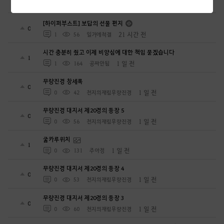
20 시간 전
2
116
KIMAercher-KR
[하이퍼부스트] 보답의 선물 편지
0
21 시간 전
1
56
일거에척결
시간 충분히 줬고 이제 비양심에 대한 책임 묻겠습니다
1
1 일 전
1
164
공짜안됨
무량진경 창세록
0
1 일 전
0
42
천지의재림무량진경
무량진경 대지서 제20경의 등장 5
0
1 일 전
0
56
천지의재림무량진경
굶카루위치
1
1 일 전
0
131
주아정
무량진경 대지서 제20경의 등장 4
0
1 일 전
0
53
천지의재림무량진경
무량진경 대지서 제20경의 등장 3
0
1 일 전
0
60
천지의재림무량진경