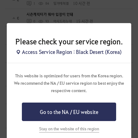
10 시간 전
1
84
일거에척결
시즌캐릭터가 뭐야 입장이 안돼
0
15 시간 전
0
93
아시드라누대
이고르 바탈리 모험일지 9권 중 모험가의 유실물 관련해서
0
15 시간 전
Please check your service region.
4
71
단륵
에이전트 감상
Access Service Region : Black Desert (Korea)
0
16 시간 전
0
78
칼루이스-KR
[뉴비질문] 시즌졸업 60렙이후 시즌졸업 버튼 누르고 메인퀘 끝까지
밀고 아카데미 고?
0
This website is optimized for users from the Korea region.
17 시간 전
1
60
헬다마르스-KR
We recommend the NA / EU service region to best enjoy the
respective content.
무량진경 무량계편 1장
1
19 시간 전
0
65
천지의재림무량진경
[질문] 시즌 캐릭터 에이전트는 각성무기 슬롯에 넣을 수 없습니다.
Go to the NA / EU website
공격력 주무기 100% 인가요?
0
20 시간 전
1
68
명왕도량
Stay on the website of this region
요즘 신규유입 생겻다고 막피가 생겻더라
2