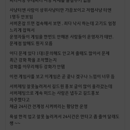
사냥터엔 사람이 상위사냥터만 가끔보이고 저렙사냥 터엔
1명두 안보임
서버혼잡 뜨면 접속해서 보면 . 죄다 낙시 하는데 고기도 엄청
느리게 잡혀서
운영자들이 게임을 한번도 안해본 사람들이 운영자가 태반.
문제점 말해도 뭔지 모름
어디 문제 있다 1대1문의해도 안고쳐 줄때도 많아서 문제
최근 강화 확율 조작했는지
강화를 아무리해두 강화가 안됌
이런 게임사를 보고 이게임은 곧 끝나 겠구나 느낌이 너무 듬
서버채팅 잘못눌려져서 길드원 홍보 글이 많이 올라갔는데
서버채팅으로 게속 떠드는 사람은 냅두고 길드홍보
자주했다고
채금 24시간 전계정 시켜버리는 황당한 운영
욕설 한적 업고 잘못 눌러져서 24시간은 만타고 좀 줄여 달래도
쌩 ~~