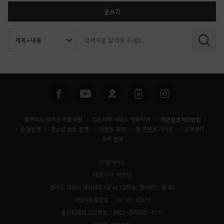
글쓰기
검
색
펄어비스 서비스 이용약관
검은사막 서비스 이용약관
개인정보처리방침
운영정책
청소년 보호 정책
이벤트 규약
팬 콘텐츠 가이드
고객센터
쿠키 정책
㈜펄어비스
대표이사: 허진영
경기도 과천시 과천대로2길 48 (갈현동, 펄어비스 홈 원)
사업자등록번호 : 138-81-62479
통신판매업 신고번호 : 2022-경기과천-0177