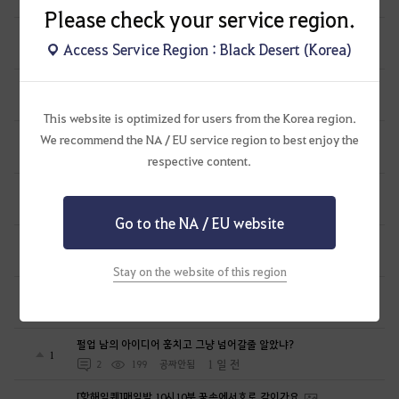
1 일 전
3
105
Hemination-KR
Please check your service region.
올비아 아카데미 퀘스트에서 캐릭터 이동.. 문제 있어요.
0
Access Service Region : Black Desert (Korea)
1 일 전
1
85
일리아노-KR
시즌 캐릭터 생성이 안 됩니다.
0
1 일 전
1
113
란미녀
This website is optimized for users from the Korea region.
🥔감자타임즈[인물] 예쁜 캐릭터보다, 기억에 남는 캐릭터
We recommend the NA / EU service region to best enjoy the
9
1 일 전
6
119
감자타임즈
respective content.
일단 내 아이디어 훔친인간 넌 꼭 잘리게 한다
1
1 일 전
2
165
공짜안됨
Go to the NA / EU website
심심해서 해보려는 뉴빈데
0
1 일 전
0
92
로뽀또또
Stay on the website of this region
열받아서 변호사한테 전화했더니...
1
1 일 전
1
187
공짜안됨
펄업 남의 아이디어 훔치고 그냥 넘어갈줄 알았냐?
1
1 일 전
2
199
공짜안됨
[항해일퀘]매일밤 10시10분 꿈속에서호로 같이가요