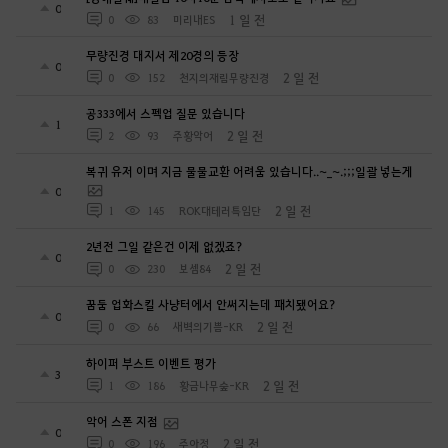
0
1 일 전
0
83
미리내ES
무량진경 대지서 제20경의 등장
0
2 일 전
0
152
천지의재림무량진경
공333에서 스펙업 질문 있습니다
1
2 일 전
2
93
주황악어
복귀 유저 이며 지금 물물교환 어려움 있습니다..~_~.;;;일괄 넣는게
0
2 일 전
1
145
ROK대테러특임단
2년전 그일 같은건 이제 없겠죠?
0
2 일 전
0
230
보셈84
꿈둠 업화스킬 사냥터에서 안써지는데 패치됐어요?
0
2 일 전
0
66
새벽의기쁨-KR
하이퍼 부스트 이벤트 평가
3
2 일 전
1
186
황금나무숲-KR
악어 스폰 지점
0
2 일 전
0
196
주아정