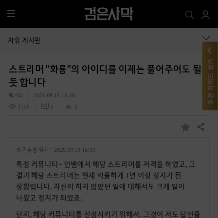
전
체
메
자유 게시판
뉴
추천 가이드 보기
스트리머 "화룡"의 아이디를 이제는 풀어주어도 될
듯 합니다
랙스터
2025.09.13 16:30
2153
2
2
공유하기
즐
겨
최근 수정 일시 :
2025.09.13 16:30
찾
기
특정 커뮤니티- 인벤에서 해당 스트리머를 저격을 하였고, 그
결과 해당 스트리머는 현재 억울하게 1년 이상 정지가 된
상황입니다. 자신이 하지 않았던 일에 대해서도 크게 일이
나왔고 정지가 되었죠.
단지, 해당 커뮤니티를 진정시키기 위해서. 그것이 저도 답인줄