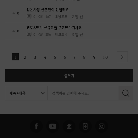
검은사당 산군전이 안열려요
0
2 일 전
0
167
모닝포도
멘토&멘티 신규분들 쿠폰받아가세요
0
3 일 전
0
256
테크토닉
1
2
3
4
5
6
7
8
9
10
next
글쓰기
검
색