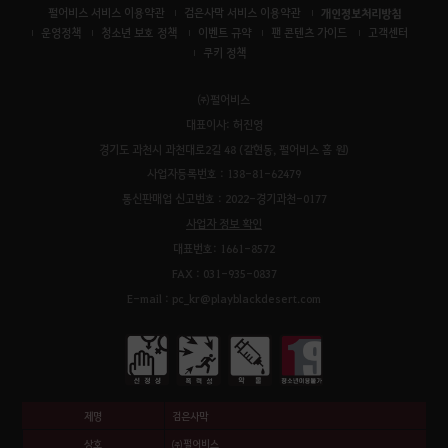
펄어비스 서비스 이용약관
검은사막 서비스 이용약관
개인정보처리방침
운영정책
청소년 보호 정책
이벤트 규약
팬 콘텐츠 가이드
고객센터
쿠키 정책
㈜펄어비스
대표이사: 허진영
경기도 과천시 과천대로2길 48 (갈현동, 펄어비스 홈 원)
사업자등록번호 : 138-81-62479
통신판매업 신고번호 : 2022-경기과천-0177
사업자 정보 확인
대표번호: 1661-8572
FAX : 031-935-0837
E-mail : pc_kr@playblackdesert.com
제명
검은사막
상호
㈜펄어비스