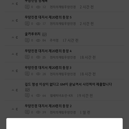
무량진경 창세록
0
2 시간 전
0
12
천지의재림무량진경
무량진경 대지서 제20경의 등장 5
0
2 시간 전
0
17
천지의재림무량진경
굶카루위치
0
17 시간 전
0
84
주아정
무량진경 대지서 제20경의 등장 4
0
18 시간 전
0
25
천지의재림무량진경
무량진경 대지서 제20경의 등장 3
0
18 시간 전
0
28
천지의재림무량진경
길드 명성 이상이 없다고 GM이 글남겨서 사진찍어 제출합니다
0
19 시간 전
4
64
절세미녀초선-KR
무량진경 대지서 제20경의 등장 2
0
1 일 전
0
39
천지의재림무량진경
[하이퍼부스트] 61레벨 동검별 보상이 없네요?
0