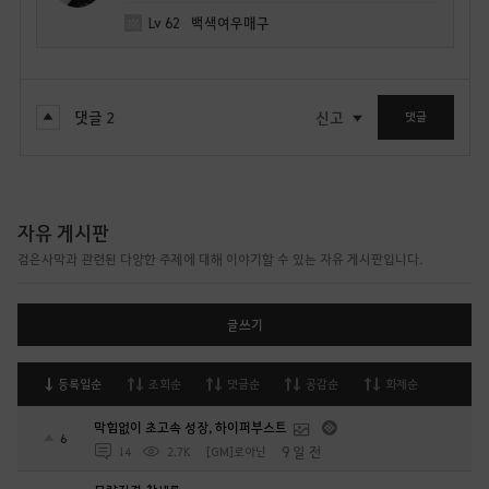
Lv
62
백색여우매구
댓글
2
신고
댓글
자유 게시판
검은사막과 관련된 다양한 주제에 대해 이야기할 수 있는 자유 게시판입니다.
글쓰기
등록일순
조회순
댓글순
공감순
화제순
막힘없이 초고속 성장, 하이퍼부스트
6
9 일 전
14
2.7K
[GM]로아닌