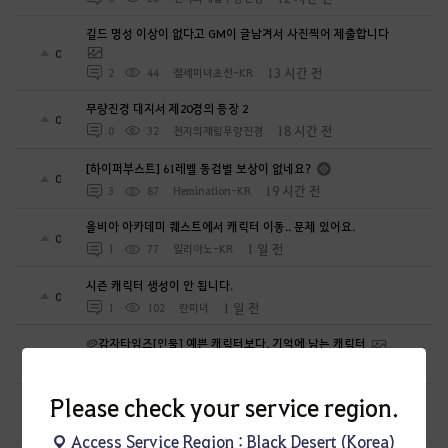
길드 명성 이상이 없다고 GM이 글남겨서 사진찍어 제출합니다
0
13 시간 전
2
44
절세미녀초선-KR
무량진경 대지서 제20경의 등장 2
0
18 시간 전
0
32
천지의재림무량진경
[하이퍼부스트] 61레벨 동검별 보상이 없네요?
0
19 시간 전
3
87
Hemination-KR
올비아 아카데미 퀘스트에서 캐릭터 이동.. 문제 있어요.
0
1 일 전
1
77
일리아노-KR
시즌 캐릭터 생성이 안 됩니다.
0
1 일 전
1
102
란미녀
🥔감자타임즈[인물] 예쁜 캐릭터보다, 기억에 남는 캐릭터
9
1 일 전
6
115
감자타임즈
Please check your service region.
일단 내 아이디어 훔친인간 넌 꼭 잘리게 한다
1
1 일 전
2
151
공짜안됨
Access Service Region : Black Desert (Korea)