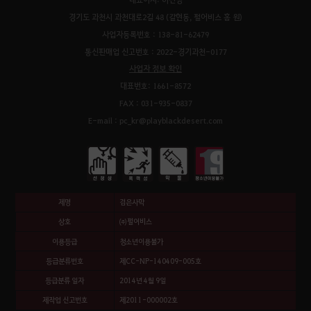
경기도 과천시 과천대로2길 48 (갈현동, 펄어비스 홈 원)
사업자등록번호 : 138-81-62479
통신판매업 신고번호 : 2022-경기과천-0177
사업자 정보 확인
대표번호: 1661-8572
FAX : 031-935-0837
E-mail : pc_kr@playblackdesert.com
제명
검은사막
상호
㈜펄어비스
이용등급
청소년이용불가
등급분류번호
제CC-NP-140409-005호
등급분류 일자
2014년 4월 9일
제작업 신고번호
제2011-000002호