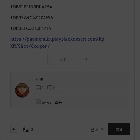
1DB3E8F199DE41B4
1DB3EA4C48D04F56
1DB3EFC5210F4719
https://payment.kr.playblackdesert.com/ko-
KR/Shop/Coupon/
0
세로
5
0
Lv
65
소뭉
댓글
0
신고
댓글