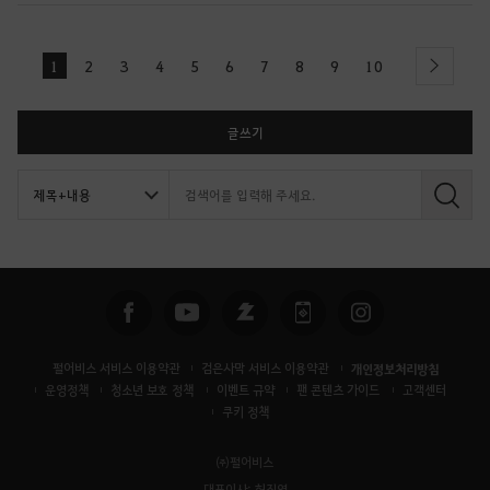
1
2
3
4
5
6
7
8
9
10
next
글쓰기
검
색
펄어비스 서비스 이용약관
검은사막 서비스 이용약관
개인정보처리방침
운영정책
청소년 보호 정책
이벤트 규약
팬 콘텐츠 가이드
고객센터
쿠키 정책
㈜펄어비스
대표이사: 허진영