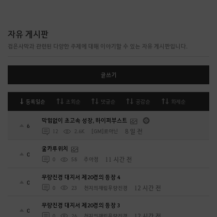
자유 게시판
검은사막과 관련된 다양한 주제에 대해 이야기할 수 있는 자유 게시판입니다.
글쓰기
등록일순
조회순
댓글순
공감순
화제순
막힘없이 초고속 성장, 하이퍼부스트
6
8 일 전
12
2.6K
[GM]로아닌
굶카루위치
0
11 시간 전
0
58
주아정
무량진경 대지서 제20경의 등장 4
0
12 시간 전
0
23
천지의재림무량진경
무량진경 대지서 제20경의 등장 3
0
12 시간 전
0
26
천지의재림무량진경