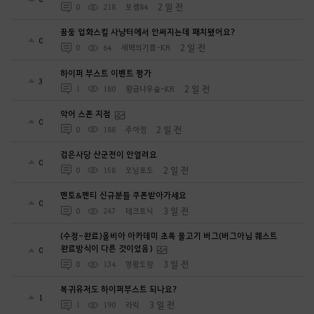
2 일 전
0
218
보셈84
꿈둠 업화스킬 사냥터에서 안써지는데 패치됐어요?
0
2 일 전
0
64
새벽의기쁨-KR
하이퍼 부스트 이벤트 평가
3
2 일 전
1
180
황금나무숲-KR
악어 스폰 지점
0
2 일 전
0
188
주아정
검은사당 산군전이 안열려요
0
2 일 전
0
158
모닝포도
멘토&멘티 신규분들 쿠폰받아가세요
0
3 일 전
0
247
테크토닉
(수정-완료)올비아 아카데미 초록 물고기 버그(버그아님 퀘스트
완료방식이 다른 것이었음)
0
3 일 전
0
134
명왕도량
복귀유저도 하이퍼부스트 되나요?
1
3 일 전
1
190
라릭