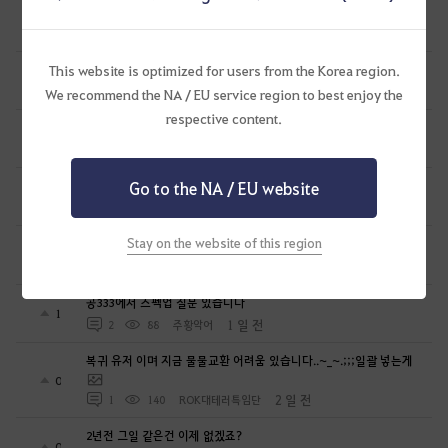
심심해서 해보려는 뉴빈데
0
1 일 전
0
89
로뽀또또
This website is optimized for users from the Korea region.
열받아서 변호사한테 전화했더니...
1
1 일 전
1
177
공짜안됨
We recommend the NA / EU service region to best enjoy the
respective content.
펄업 남의 아이디어 훔치고 그냥 넘어갈줄 알았냐?
1
1 일 전
2
185
공짜안됨
Go to the NA / EU website
[항해일퀘]매일밤 10시10분 꿈속에서호로 같이가요
0
1 일 전
0
77
미리내ES
Stay on the website of this region
무량진경 대지서 제20경의 등장
0
1 일 전
0
144
천지의재림무량진경
공333에서 스펙업 질문 있습니다
1
1 일 전
2
88
주황악어
복귀 유저 이며 지금 물물교환 어려움 있습니다..~_~.;;;일괄 넣는게
0
2 일 전
1
140
ROK대테러특임단
2년전 그일 같은건 이제 없겠죠?
0