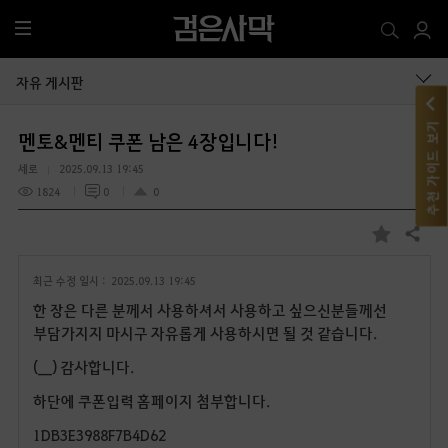
전
체
메
자유 게시판
뉴
추천 가이드 보기
멘토&멘티 쿠폰 남은 4장입니다!
세로
2025.09.13 19:45
1824
0
0
공유하기
즐
겨
최근 수정 일시 :
2025.09.13 19:45
찾
기
한 장은 다른 분께서 사용하셔서 사용하고 싶으신분들께선
부담가지지 마시구 자유롭게 사용하시면 될 것 같습니다.
(__) 감사합니다.
하단에 쿠폰입력 홈페이지 첨부합니다.
1DB3E3988F7B4D62