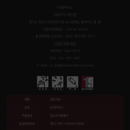
㈜펄어비스
대표이사: 허진영
경기도 과천시 과천대로2길 48 (갈현동, 펄어비스 홈 원)
사업자등록번호 : 138-81-62479
통신판매업 신고번호 : 2022-경기과천-0177
사업자 정보 확인
대표번호: 1661-8572
FAX : 031-935-0837
E-mail : pc_kr@playblackdesert.com
제명
검은사막
상호
㈜펄어비스
이용등급
청소년이용불가
등급분류번호
제CC-NP-140409-005호