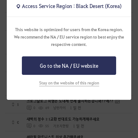
아침의나라 도시들 개편 좀 해주세요
1
Access Service Region : Black Desert (Korea)
20 시간 전
0
88
고집킹
결국 유저 말, 안 듣고. 렙 제한을 거는구나.. 에휴.
3
21 시간 전
0
84
Sekky-KR
This website is optimized for users from the Korea region.
채집중 게임을 발동했을때 필요 없는 씨앗이 한번에 많이 획득되는
We recommend the NA / EU service region to best enjoy the
문제점 개선해 주십시요 너무 간절합니다.
2
respective content.
22 시간 전
0
83
폴리프
길드 수당수금 관련 건의사항입니다.
1
Go to the NA / EU website
22 시간 전
0
81
폴리프
전승 각성 선택 할 때 전승 각성 스킬이 아닌 일반 스킬 찍혀있어서
Stay on the website of this region
전승 각성 선택 할 수 없어요.
1
1 일 전
0
93
파란별-KR
크로그달로그 외형은 도대체 언제 출시하는겁니꽈??예??
1
1 일 전
0
69
낭만가이
새벽의 정수 1:1교환 반대로도 가능하게해주세요
0
1 일 전
0
55
기모지한밤
세라핌 마르니스트 의상 추가해주세요