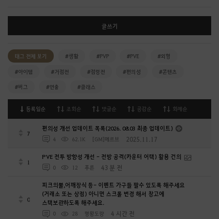
글쓰기
태그 전체 보기
#생활
#PVP
#PVE
#외형
#아이템
#거점전
#점령전
#편의성
#콘텐츠
#버그
#연출
#클래스
등록일순
조회순
댓글순
공감순
화제순
편의성 개선 업데이트 목록(2026. 08.03 최종 업데이트)
7
2025.11.17
4
62.1K
[GM]메르브
PVE 전투 방향성 개선 - 전방 공격(카운터 어택) 활용 건의
1
43 분 전
0
12
푸른
피크의뿔,어깨장식 등- 이벤트 가구들 팔수 있도록 해주세요
(거래소 또는 상점) 아니면 스크롤 변경 해서 창고에
0
스택보관하도록 해주세요.
4 시간 전
0
28
명왕도량