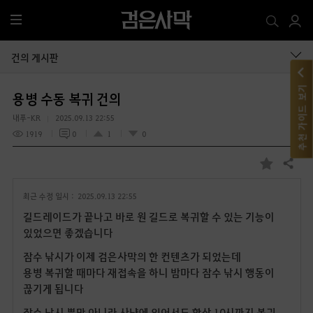
전
체
메
건의 게시판
뉴
추천 가이드 보기
용병 수동 복귀 건의
내푸-KR
2025.09.13 22:55
1919
0
1
0
공유하기
즐
겨
최근 수정 일시 :
2025.09.13 22:55
찾
기
길드레이드가 끝나고 바로 원 길드로 복귀할 수 있는 기능이
있었으면 좋겠습니다
잠수 낚시가 이제 검은사막의 한 컨텐츠가 되었는데
용병 복귀할 때마다 재접속을 하니 밤마다 잠수 낚시 행동이
끊기게 됩니다
잠수 낚시 뿐만 아니라 사냥에 있어서도 항상 10시까지 복귀