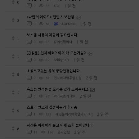
0
1 일 전
0
36
피치
<나만의 메이드> 컨텐츠 보완점
2
1 일 전
0
83
SAGEMON
보스템 사용처 제공이 필요합니다.
1
1 일 전
0
58
밤이면밤마다
[급질문] 런처 에러? 이거 왜 뜨는거임?
1
1 일 전
0
59
Sekky-KR
소설쓰고있는 유저 무량진경입니다.
5
2 일 전
0
84
천지의재림무량진경
흑표범 반려동물 꼬리좀 길게 고쳐주세요
1
2 일 전
0
78
아라시츠키-KR
스토리 안뜨게 설정하는거 추가좀
5
2 일 전
1
132
째진눈이라째송합니다-KR
시간은 어제까지 줬고 이제 조치 들어갑니다
8
2 일 전
12
126
공짜안됨