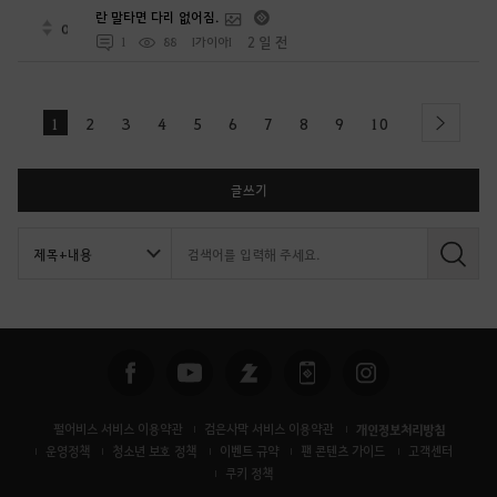
란 말타면 다리 없어짐.
0
2 일 전
1
88
I가이아I
1
2
3
4
5
6
7
8
9
10
next
글쓰기
검
색
펄어비스 서비스 이용약관
검은사막 서비스 이용약관
개인정보처리방침
운영정책
청소년 보호 정책
이벤트 규약
팬 콘텐츠 가이드
고객센터
쿠키 정책