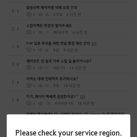
탑승선박 제작자명 삭제 요청 건의
1
4 시간 전
0
26
고보결
스킬이펙트 변경권 팔아주세요
1
6 시간 전
0
29
페리온주먹
PvP 입문 유저를 위한 연습 환경 개선 건의
5
9 시간 전
0
65
푸른
에이전트 강:칠흑 가루 스킬 딜 들어가나요?
0
16 시간 전
0
30
네옴시티
아처는 대체 언제까지 유기하나요?
3
18 시간 전
0
52
꼬물
이거, 왜이리 빡쎄게 설정한거죠? ''
0
18 시간 전
0
125
흑귀하양-KR
인게임 캐선중에? 아~ 어쩌란 말이야.. 이~xxxxx (노래 제목이?)
0
19 시간 전
0
80
Sekky-KR
Please check your service region.