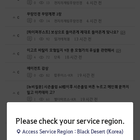
4 시간 전
0
13
천지의재림무량진경
무량진경 무량계편 2장
0
4 시간 전
0
14
천지의재림무량진경
[하이퍼부스트] 보상으로 들어온게 제대로 들어온게 맞나요?
0
13 시간 전
1
92
일거에척결
이고르 바탈리 모험일지 9권 중 모험가의 유실물 관련해서
0
18 시간 전
4
72
단륵
에이전트 감상
0
19 시간 전
0
82
칼루이스-KR
[뉴비질문] 시즌졸업 60렙이후 시즌졸업 버튼 누르고 메인퀘 끝까지
밀고 아카데미 고?
0
19 시간 전
1
61
헬다마르스-KR
무량진경 무량계편 1장
1
22 시간 전
0
70
천지의재림무량진경
Please check your service region.
[질문] 시즌 캐릭터 에이전트는 각성무기 슬롯에 넣을 수 없습니다.
Access Service Region : Black Desert (Korea)
공격력 주무기 100% 인가요?
0