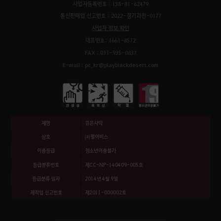
사업자등록번호 : 138-81-62479
통신판매업 신고번호 : 2022-경기과천-0177
사업자 정보 확인
대표번호: 1661-8572
FAX : 031-935-0837
E-mail : pc_kr@playblackdesert.com
제명
검은사막
상호
㈜펄어비스
이용등급
청소년이용불가
등급분류번호
제CC-NP-140409-005호
등급분류 일자
2014년 4월 9일
제작업 신고번호
제2011-000002호