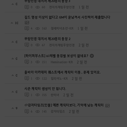
무량진경 대지서 제20경의 등장 3
0
1 일 전
0
60
천지의재림무량진경
길드 명성 이상이 없다고 GM이 글남겨서 사진찍어 제출합니다
10
1 일 전
4
163
절세미녀초선-KR
무량진경 대지서 제20경의 등장 2
0
2 일 전
0
67
천지의재림무량진경
[하이퍼부스트] 61레벨 동검별 보상이 없네요?
0
2 일 전
3
151
Hemination-KR
올비아 아카데미 퀘스트에서 캐릭터 이동.. 문제 있어요.
0
2 일 전
1
122
일리아노-KR
시즌 캐릭터 생성이 안 됩니다.
0
2 일 전
1
155
란미녀
🥔감자타임즈[인물] 예쁜 캐릭터보다, 기억에 남는 캐릭터
9
2 일 전
6
145
감자타임즈