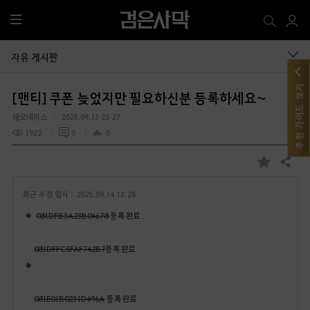
전
체
메
자유 게시판
뉴
추천 가이드 보기
[맨티] 쿠폰 늦었지만 필요하신분 등록하세요~
레오네리스
2025.09.13 23:27
1922
0
0
공유하기
즐
겨
최근 수정 일시 :
2025.09.14 13:28
찾
기
081DFB3A23B04678
등록완료
081DFFC5FAF742B7
등록완료
081E01B0231D496A
등록완료