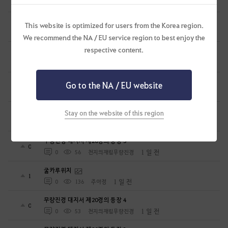
23 시간 전
2
73
명왕도량
요즘 신규유입 생겻다고 막피가 생겻더라
This website is optimized for users from the Korea region.
2
23 시간 전
2
125
KIMAercher-KR
We recommend the NA / EU service region to best enjoy the
respective content.
[하이퍼부스트] 보답의 선물 편지
0
1 일 전
1
57
일거에척결
시간 충분히 줬고 이제 비양심에 대한 책임 묻겠습니다
Go to the NA / EU website
1
1 일 전
1
173
공짜안됨
무량진경 창세록
Stay on the website of this region
0
1 일 전
0
43
천지의재림무량진경
무량진경 대지서 제20경의 등장 5
0
1 일 전
0
56
천지의재림무량진경
굶카루위치
1
1 일 전
0
136
주아정
무량진경 대지서 제20경의 등장 4
0
1 일 전
0
53
천지의재림무량진경