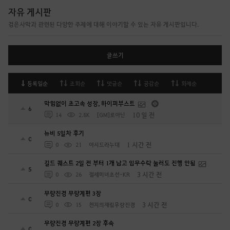
자유 게시판
검은사막과 관련된 다양한 주제에 대해 이야기할 수 있는 자유 게시판입니다.
글쓰기
등록일순
조회순
댓글순
공감순
화제순
막힘없이 초고속 성장, 하이퍼부스트
6
10 일 전
14
2.8K
[GM]로아닌
뉴비 5일차 후기
0
1 시간 전
0
21
아시드라누대
길드 퀘스트 2일 전 부터 1개 남고 임무수락 눌러도 진행 안됨
5
3 시간 전
0
26
절세미녀초선-KR
무량진경 무량계편 3장
0
3 시간 전
0
15
천지의재림무량진경
무량진경 무량계편 2장 후속
0