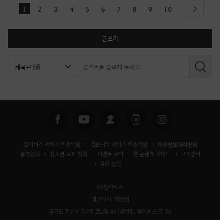
1
2
3
4
5
6
7
8
9
10
next
글쓰기
검
색
펄어비스 서비스 이용약관
검은사막 서비스 이용약관
개인정보처리방침
운영정책
청소년 보호 정책
이벤트 규약
팬 콘텐츠 가이드
고객센터
쿠키 정책
㈜펄어비스
대표이사: 허진영
경기도 과천시 과천대로2길 48 (갈현동, 펄어비스 홈 원)